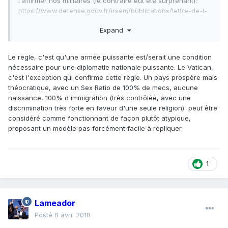
l'affirmer nos militaires (le contraire eut été surprenant):
https://www.defense.gouv.fr/irsem/publications/lettre-de-l-
irsem/les-lettres-de-l-irsem-2012-2013/2013-lettre-de-l-
Expand
irsem/lettre-de-l-irsem-n-4-2013/releve-strategique/la-
force-armee-est-elle-encore-utile-a-la-politique-etrangere
Puis l'exemple du Vatican m'est venu à l'esprit: diplomatie
Le règle, c'est qu'une armée puissante est/serait une condition
très influente et armée de carnaval...quoique l'armée
nécessaire pour une diplomatie nationale puissante. Le Vatican,
italienne doit suppléer si besoin à la défense des états
c'est l'exception qui confirme cette règle. Un pays prospère mais
pontificaux.
théocratique, avec un Sex Ratio de 100% de mecs, aucune
naissance, 100% d'immigration (très contrôlée, avec une
discrimination très forte en faveur d'une seule religion) peut être
considéré comme fonctionnant de façon plutôt atypique,
proposant un modèle pas forcément facile à répliquer.
1
Lameador
Posté
8 avril 2018