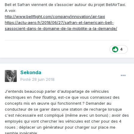
Bell et Safran viennent de s’associer autour du projet BellAirTaxi.
A voir.
http://www.bellflight.com/company/innovation/air-taxi
https://actu-aero.fr/2018/06/27/safran-et-lamericain-bell-
sassocient-dans-le-domaine-de-la-mobilite-a-la-demande/
4
Sekonda
Posté
28 juin 2018
J'entends beaucoup parler d'autopartage de véhicules
électriques en
free floating
, est-ce que vous connaissez des
concepts mis en œuvre qui fonctionnent ? Demander au
conducteur de se garer dans une station de recharge lorsque
c'est nécessaire est compliqué (même avec un bonus) ; avoir des
employés qui vont chercher les véhicules est cher pour des 4
roues ; déplacer un générateur pour charger sur place me
semble ingérable.