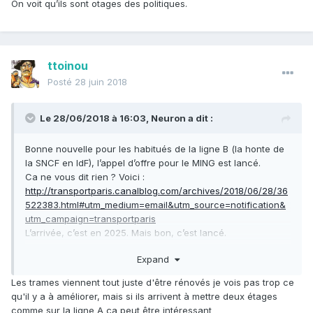
On voit qu’ils sont otages des politiques.
ttoinou
Posté
28 juin 2018
Le 28/06/2018 à 16:03,
Neuron
a dit :
Bonne nouvelle pour les habitués de la ligne B (la honte de
la SNCF en IdF), l’appel d’offre pour le MING est lancé.
Ca ne vous dit rien ? Voici
:
http://transportparis.canalblog.com/archives/2018/06/28/36
522383.html#utm_medium=email&utm_source=notification&
utm_campaign=transportparis
L’arrivée, c’est en 2025. Mais bon, c’est lancé.
Expand
Le MING sera intéressant à suivre à cause des multiples
particularités de la B.
Les trames viennent tout juste d'être rénovés je vois pas trop ce
qu'il y a à améliorer, mais si ils arrivent à mettre deux étages
comme sur la ligne A ça peut être intéressant