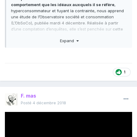
comportement que les idéaux auxquels il se réfère
,
hyperconsommateur et fuyant la contrainte, nous apprend
une étude de l’Observatoire société et consommation
(L’ObSoCo), publiée mardi 4 décembre. Réalisée à partir
d’une compilation d’enquêtes, elle s’est penchée sur
cette
frange de la population appelée les « jeunes urbains
Expand
créatifs » (spécialistes du marketing, architectes,
designers, professionnels de la culture et des médias…
)
qui est
« souvent confondue avec l’ensemble des millenials
(les 18-34 ans), probablement parce que c’est la plus
médiatisée
, explique Philippe Moati, cofondateur de
l’ObSoCo.
Bien qu’ils représentent moins de 5 % de la
1
population, c’est une classe influente puisqu’étant au cœur
des lieux de décision des marques et des enseignes, sa
manière de consommer a tendance à se diffuser dans la
F. mas
société ».
Posté
4 décembre 2018
Ainsi apprend-on qu’
ils pensent intégrer plus que la
moyenne la préoccupation environnementale dans leurs
comportements d’achat
(75 % des personnes
interrogées), sont attentifs aux effets de l’alimentation sur
leur santé (79 % d’entre eux), achètent des produits