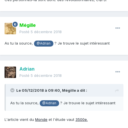
Mégille
Posté
5 décembre 2018
As tu la source,
? Je trouve le sujet intéressant
@Adrian
Adrian
Posté
5 décembre 2018
Le 05/12/2018 à 09:40,
Mégille
a dit :
As tu la source,
? Je trouve le sujet intéressant
@Adrian
L'article vient du
Monde
et l'étude vaut
3500e.