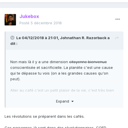
Jukebox
Posté
5 décembre 2018
Le 04/12/2018 à 21:01,
Johnathan R. Razorback
a
dit :
Non mais là il y a une dimension
citoyenne bienvenue
conscientisée et sacrificielle. La planète c'est une cause
qui te dépasse tu vois (on a les grandes causes qu'on
peut).
Aller au café c'est un petit plaisir de la vie, c'est très bien
mais je ne vois pas ce que ça aurait de sérieux ou de
très
Expand
importants
...
Les révolutions se préparent dans les cafés.
Ces personnes-là sont donc des révolutionnaires, CQFD.