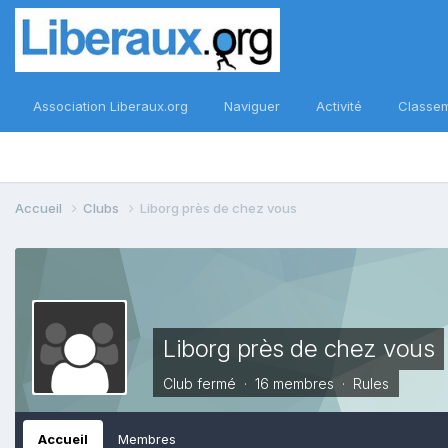
Association Liberaux.org
Naviguer
Activité
Classe
Accueil
Clubs
Liborg près de chez vous
Liborg près de chez vous
Club fermé · 16 membres ·
Rules
Accueil
Membres