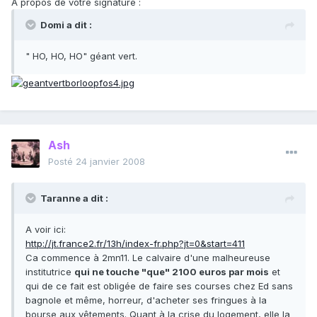
A propos de votre signature :
Domi a dit :
" HO, HO, HO" géant vert.
Ash
Posté
24 janvier 2008
Taranne a dit :
A voir ici:
http://jt.france2.fr/13h/index-fr.php?jt=0&start=411
Ca commence à 2mn11. Le calvaire d'une malheureuse
institutrice
qui ne touche "que" 2100 euros par mois
et
qui de ce fait est obligée de faire ses courses chez Ed sans
bagnole et même, horreur, d'acheter ses fringues à la
bourse aux vêtements. Quant à la crise du logement, elle la