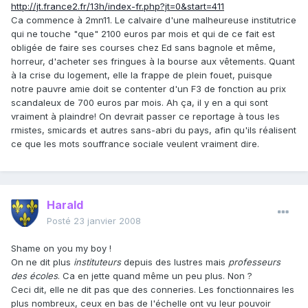
http://jt.france2.fr/13h/index-fr.php?jt=0&start=411
Ca commence à 2mn11. Le calvaire d'une malheureuse institutrice
qui ne touche "que" 2100 euros par mois et qui de ce fait est
obligée de faire ses courses chez Ed sans bagnole et même,
horreur, d'acheter ses fringues à la bourse aux vêtements. Quant
à la crise du logement, elle la frappe de plein fouet, puisque
notre pauvre amie doit se contenter d'un F3 de fonction au prix
scandaleux de 700 euros par mois. Ah ça, il y en a qui sont
vraiment à plaindre! On devrait passer ce reportage à tous les
rmistes, smicards et autres sans-abri du pays, afin qu'ils réalisent
ce que les mots souffrance sociale veulent vraiment dire.
Harald
Posté
23 janvier 2008
Shame on you my boy !
On ne dit plus
instituteurs
depuis des lustres mais
professeurs
des écoles
. Ca en jette quand même un peu plus. Non ?
Ceci dit, elle ne dit pas que des conneries. Les fonctionnaires les
plus nombreux, ceux en bas de l'échelle ont vu leur pouvoir