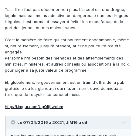
Tsst. Il ne faut pas déconner non plus. L'alcool est une drogue,
légale mais pas moins addictive ou dangereuse que les drogues
illégales. Il est normal d'essayer d'éviter les excès/abus, de la
part des jeunes ou des moins jeunes.
C'est la manière de faire qui est hautement condamnable, même
si, heureusement, jusqu'à présent, aucune poursuite n'a été
engagée.
Personne n'a besoin des menaces et des attermoiements des
ministres, ministères, et autres conseils ou associations à la noix,
pour juger à sa juste valeur ce programme.
Et, globalement, le gouvernement est en train d'offrir de la pub
gratuite le ou les glandu(s) qui n'a/ont rien trouvé de mieux à
faire que de recycler ce concept moisi.
http://i.imgur.com/UgQlijI.webm
Le 07/04/2016 à 20:21, JIM16 a dit :
pour les hygienistes les choses qui apportent du plaisir