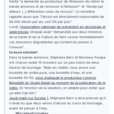
Santé "a demandé au producteur de l’émission de retirer la
bande annonce et de renoncer à l’émission" et "étudie par
ailleurs (...) différentes voies de recours". Le ministère
rappelle aussi que "l’alcool est directement responsable de
49 000 décès par an, soit 135 par jour".
Lundi,
l'Association nationale de prévention en alcoologie et
addictologie
(Anpaa) avait "demand(é) aux deux ministres
de la Santé et de la Culture de faire cesser immédiatement
ces émissions dégradantes qui incitent les jeunes à
l'ivresse".
Ivresse simulée?
Dans la bande-annonce, Stéphane Bern et Monsieur Poulpe
ont chacun avalé 19 shooters sur un peu moins de deux
heures de tournage. "Mais en réalité, nous avons une
bouteille de vodka pure, une bouteille d'eau, et une
bouteille 50-50,
nous expliquait le producteur Lorenzo
Benedetti du Studio Bagel au moment de la publication de la
vidéo
. En fonction de la situation, on adapte pour éviter que
ça aille trop loin."
Jeudi matin sur Europe 1
, Stéphane Bern a ainsi précisé qu'il
n'avait bu que deux verres d'alcool au cours du tournage,
avant de passer à l'eau.
#RecettesPompettes