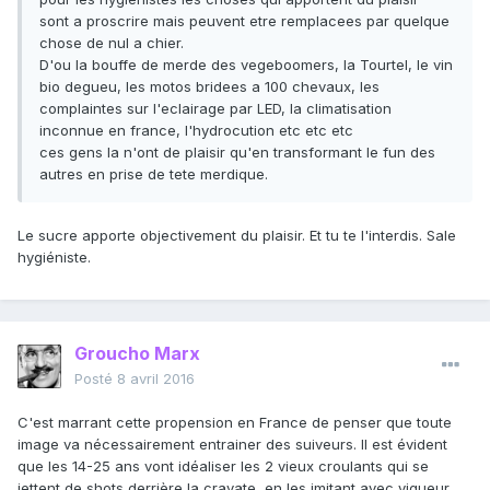
sont a proscrire mais peuvent etre remplacees par quelque
chose de nul a chier.
D'ou la bouffe de merde des vegeboomers, la Tourtel, le vin
bio degueu, les motos bridees a 100 chevaux, les
complaintes sur l'eclairage par LED, la climatisation
inconnue en france, l'hydrocution etc etc etc
ces gens la n'ont de plaisir qu'en transformant le fun des
autres en prise de tete merdique.
Le sucre apporte objectivement du plaisir. Et tu te l'interdis. Sale
hygiéniste.
Groucho Marx
Posté
8 avril 2016
C'est marrant cette propension en France de penser que toute
image va nécessairement entrainer des suiveurs. Il est évident
que les 14-25 ans vont idéaliser les 2 vieux croulants qui se
jettent de shots derrière la cravate, en les imitant avec vigueur.