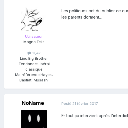
Les politiques ont du oublier ce qu
les parents dorment...
Utilisateur
Magna Felis
11,4k
Lieu:
Big Brother
Tendance:
Libéral
classique
Ma référence:
Hayek,
Bastiat, Musashi
NoName
Posté
21 février 2017
Er tout ça intervient après l'interd