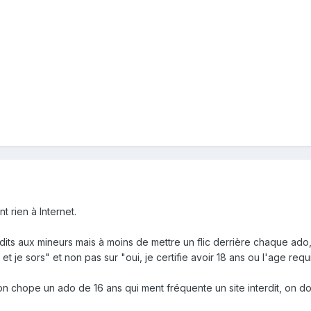
t rien à Internet.
dits aux mineurs mais à moins de mettre un flic derrière chaque ado, i
 et je sors" et non pas sur "oui, je certifie avoir 18 ans ou l'age req
 on chope un ado de 16 ans qui ment fréquente un site interdit, on do