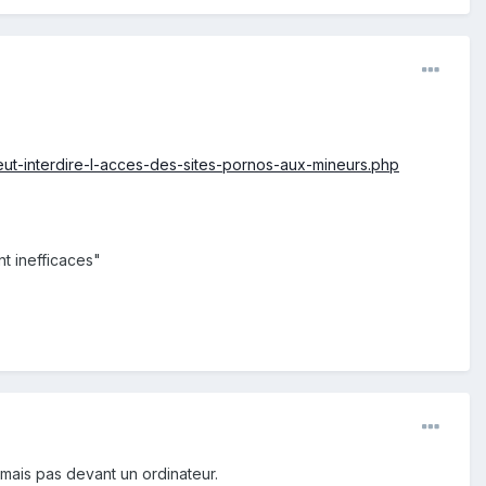
ut-interdire-l-acces-des-sites-pornos-aux-mineurs.php
nt inefficaces"
mais pas devant un ordinateur.