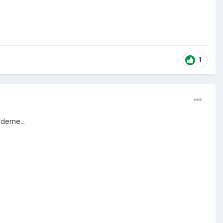
1
derne...