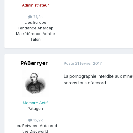
Administrateur
71,3k
Lieu:
Europe
Tendance:
Anarcap
Ma référence:
Achille
Talon
PABerryer
Posté
21 février 2017
La pornographie interdite aux mine
serons tous d'accord.
Membre Actif
Patagon
15,2k
Lieu:
Between Arda and
the Discworld