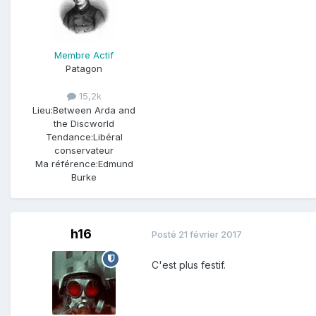
Membre Actif
Patagon
15,2k
Lieu:
Between Arda and
the Discworld
Tendance:
Libéral
conservateur
Ma référence:
Edmund
Burke
h16
Posté
21 février 2017
C'est plus festif.