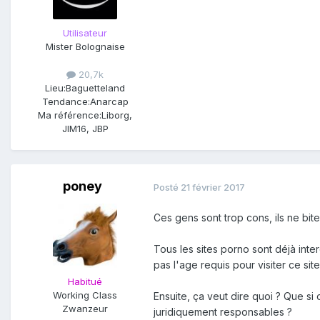
Utilisateur
Mister Bolognaise
20,7k
Lieu:
Baguetteland
Tendance:
Anarcap
Ma référence:
Liborg,
JIM16, JBP
poney
Posté
21 février 2017
Ces gens sont trop cons, ils ne biten
Tous les sites porno sont déjà inter
pas l'age requis pour visiter ce site
Habitué
Working Class
Ensuite, ça veut dire quoi ? Que si
Zwanzeur
juridiquement responsables ?