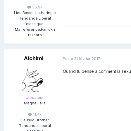
36,9k
Lieu:
Basse-Lotharingie
Tendance:
Libéral
classique
Ma référence:
Farrokh
Bulsara
Alchimi
Posté
21 février 2017
Quand tu pense a comment la sexua
Utilisateur
Magna Felis
11,4k
Lieu:
Big Brother
Tendance:
Libéral
classique