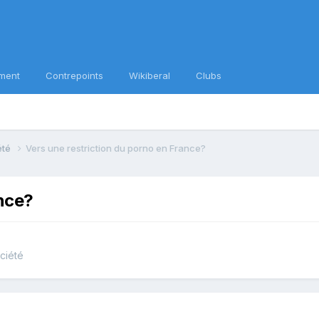
ment
Contrepoints
Wikiberal
Clubs
iété
Vers une restriction du porno en France?
ance?
ociété