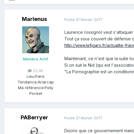
Marlenus
Posté
21 février 2017
Laurence rossignol veut s'attaquer 
Tout ça sous couvert de défense d
http://www.lefigaro.fr/actualite-
Maintenant, ce n'est que la suite l
Membre Actif
Si on suit le Nid (qui est l'associatio
25,8k
"La Pornographie est un conditionne
Lieu:
Paris
Tendance:
Anarcap
Ma référence:
Polly
Pocket
PABerryer
Posté
21 février 2017
Disons que ce gouvernement manque