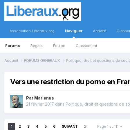
Association Liberaux.org
Naviguer
Activité
Classe
Forums
Règles
Équipe
Classement
Accueil
FORUMS GENERAUX
Politique, droit et questions de soc
Vers une restriction du porno en Fr
Par
Marlenus
21 février 2017
dans
Politique, droit et questions de s
1
2
3
4
5
6
SUIVANT
Page 1 sur 11