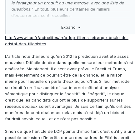
le ferait pour un produit ou une marque, avec une liste de
questions.
" En tout, plusieurs centaines de milliers
d’occurrences sont recueillies.
L'étape suivante est plus floue :
Expand
On raffine ces expressions selon un procédé
http://www.lcp.fr/actualites/info-lcp-filteris-letrange-boule-de-
qui constitue notre secret industriel. À partir de
cristal-des-fillonistes
ces résultats, on calcule leur poids numérique
- parle-t-on beaucoup de lui ? - et leur
L'article note d'ailleurs qu'en 2012 la prédiction avait été assez
sentimentalité - en bien ou en mal ?
Jérôme
mauvaise. Difficile de dire dans quelle mesure leur méthode s'est
Coutard, PDG de Filteris
améliorée. Maintenant, il disent avoir prévu le Brexit et Trump,
Troisième et dernière étape, les algorithmes de Filteris
mais évidemment ce pourrait être de la chance, et la raison
traduisent ces résultats en un score sur 100. C'est ce
même pour laquelle on parle d'eux aujourd'hui. Si leur méthode
score, selon Jérôme Coutard, qui permet de recouper les
se réduit à un "buzzomètre" sur internet mâtiné d'analyse
résultats électoraux "
si l'élection avait lieu le jour même
". À
sémantique pour distinguer le "positif" du "négatif", le risque
l'heure où le travail des instituts de sondage est largement
c'est que les candidats qui ont le plus de supporters sur les
décrié, cette méthode alternative a de quoi éveiller la
réseaux sociaux soient avantagés. Je suis certain qu'ils ont des
curiosité..
manières de contrebalancer cela, mais c'est déjà un biais et il
faudrait savoir lequel, et ce n'est pas possible.
Sinon ce que l'article de LCP pointe d'important c'est qu'il y a une
possible collusion d'intérêts car un des cadres de Filtéris serait