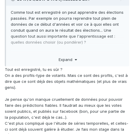
Comme tout est enregistré on peut apprendre des élections
passées. Par exemple on pourra reprendre tout plein de
données de ce début d'années et voir ce à quoi elles ont
conduit quand on aura le résultat des élections... Une
question tout aussi importante que l'apprentissage est :
quelles données choisir (ou pondérer) ?
Il reste que ce sont des statistiques qui reflètent le passé. Si
Expand
ce dernier a tendance à se reproduire (par exemple prévoir
le temps qu'il fera demain en annonçant qu'il fera pareil
Tout est enregistré, tu es sûr ?
qu'aujourd'hui est une technique assez fiable) par
On a des profils-type de votants. Mais ce sont des profils, c'est à
construction ça ne permet pas de repérer les ruptures
dire que ce sont déjà des objets mathématiques (et plus de vrais
(fameux cygnes noirs et tout ce qui tourne autour du
gens).
problème de l'induction, cf la dinde de Russel avant
thanksgiving).
Je pense qu'on manque cruellement de données pour pouvoir
faire des prédictions fiables. Il faudrait au mieux que les votes
soient publics, et publiés sur facebook (bon, pour une partie de
la population, c'est déjà le cas...).
C'est plus compliqué que l'étude de séries temporelles, et celles-
ci sont déjà souvent galère à étudier. Je fais mon stage dans la