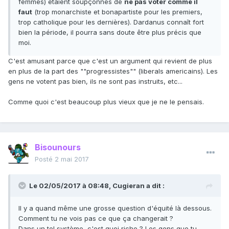
femmes) étaient soupçonnés de
ne pas voter comme il
faut
(trop monarchiste et bonapartiste pour les premiers,
trop catholique pour les dernières). Dardanus connaît fort
bien la période, il pourra sans doute être plus précis que
moi.
C'est amusant parce que c'est un argument qui revient de plus
en plus de la part des ""progressistes"" (liberals americains). Les
gens ne votent pas bien, ils ne sont pas instruits, etc...
Comme quoi c'est beaucoup plus vieux que je ne le pensais.
Bisounours
Posté
2 mai 2017
Le 02/05/2017 à 08:48,
Cugieran
a dit :
Il y a quand même une grosse question d'équité là dessous.
Comment tu ne vois pas ce que ça changerait ?
Dans un tel système, c'est quoi riche ? Les gens que tu