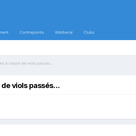
ment
Contrepoints
Wikiberal
Clubs
es à cause de viols passés...
de viols passés...