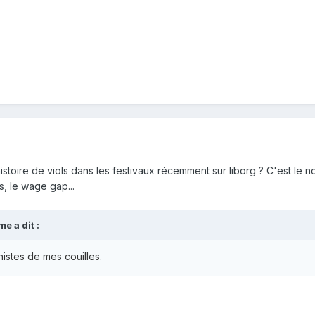
stoire de viols dans les festivaux récemment sur liborg ? C'est le n
ts, le wage gap...
me
a dit :
istes de mes couilles.