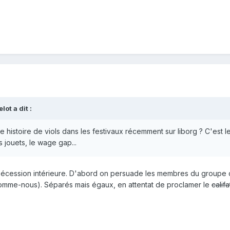
elot
a dit :
 histoire de viols dans les festivaux récemment sur liborg ? C'est l
es jouets, le wage gap...
sécession intérieure. D'abord on persuade les membres du groupe q
comme-nous). Séparés mais égaux, en attentat de proclamer le
calif