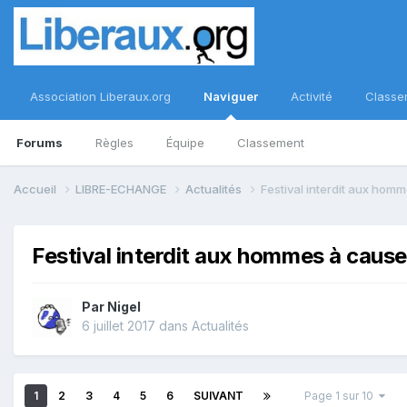
Association Liberaux.org
Naviguer
Activité
Classe
Forums
Règles
Équipe
Classement
Accueil
LIBRE-ECHANGE
Actualités
Festival interdit aux homm
Festival interdit aux hommes à cause 
Par
Nigel
6 juillet 2017
dans
Actualités
1
2
3
4
5
6
SUIVANT
Page 1 sur 10