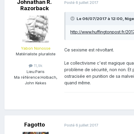
Johnathan R.
Posté
6 juillet 2017
Razorback
Le 06/07/2017 à 12:00,
Nige
http://www.huffingtonpost.fr/2
Yabon Nonosse
Ce sexisme est révoltant.
Matérialiste pluraliste
Le collectivisme c'est magique quan
11,9k
problème de sécurité, non non. Et 
Lieu:
Paris
ostracisée en punition de sa malveil
Ma référence:
Holbach,
quand même.
John Kekes
Fagotto
Posté
6 juillet 2017