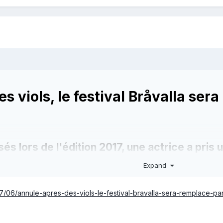
s viols, le festival Bråvalla se
és lors de l'édition 2017, une actrice a pris u
råvalla.
Expand
/07/06/annule-apres-des-viols-le-festival-bravalla-sera-remplace