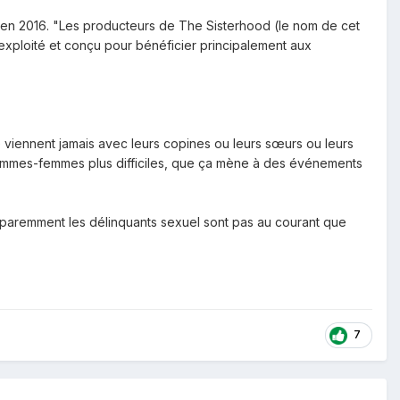
 en 2016. "Les producteurs de The Sisterhood (le nom de cet
xploité et conçu pour bénéficier principalement aux
osition de festival non-mixte en 2018. Elle explique: "Le
je rassemblerai un groupe solide d'organisateurs talentueux
ont pas une spécificité suédoise. Le 8 mai dernier, 28
e viennent jamais avec leurs copines ou leurs sœurs ou leurs
ant 24 heures. Les internautes tombaient alors sur un
s hommes-femmes plus difficiles, que ça mène à des événements
tien à une campagne de sensibilisation à cette
mes en 2016. "Les producteurs de The Sisterhood (le nom de
apparemment les délinquants sexuel sont pas au courant que
core exploité et conçu pour bénéficier principalement aux
1976 à 2015. Pourquoi s'est-il arrêté? Il était au cœur d'une
7