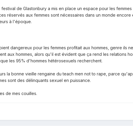
e comporter?", a-t-elle écrit sur Twitter
 festival de Glastonbury a mis en place un espace pour les femmes
aces réservés aux femmes sont nécessaires dans un monde encore e
Instagram qu'elle avait assez de soutien pour mettre en place sa prop
eurs à l'époque.
mme de Suède verra le jour l'été prochain. Dans les jours à venir, 
 l'organisation du festival".
aces plus sûrs dans les festivals"
rmation
Newsweek
, les agressions sexuelles dans les festivals ne s
 Soient dangereux pour les femmes profitait aux hommes, genre ils n
s ont organisé un "blackout" de leurs sites internet respectifs pend
aient aux hommes, alors qu'il est évident que ça rend les relation
ls" ("des espaces plus sûrs dans les festivals"), un mot-clé de sou
e que les 95% d'hommes hétérosexuels recherchent.
 le festival de Glastonbury a mis en place un espace pour les fem
ours la bonne vieille rengaine du teach men not to rape, parce qu'
les espaces réservés aux femmes sont nécessaires dans un monde en
mmes sont des délinquants sexuel en puissance.
sateurs à l'époque.
États-Unis, exclusivement féminin, a fonctionné de cette manière de 
es de mes couilles.
es artistes transgenres.