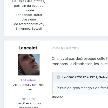
Lieu:
Près des grottes,
pas loin du bout du
monde
Tendance:
Libéral
classique
Ma référence:
Revel,
Simonnot, Sowell
Lancelot
Posté
6 juillet 2017
On n'avait pas déjà évoqué cette hi
transports, la climatisation, les joue
Le 06/07/2017 à 13:11,
NoNa
Utilisateur
21st century schizoid
Putain de gros mongols de fémin
man
/thread
23,7k
Lieu:
Present day,
present time