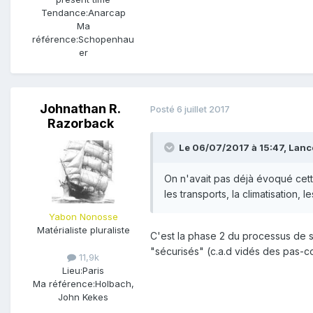
Tendance:
Anarcap
Ma
référence:
Schopenhau
er
Johnathan R.
Posté
6 juillet 2017
Razorback
Le 06/07/2017 à 15:47,
Lanc
On n'avait pas déjà évoqué cette
les transports, la climatisation, l
Yabon Nonosse
Matérialiste pluraliste
C'est la phase 2 du processus de 
"sécurisés" (c.a.d vidés des pas-
11,9k
Lieu:
Paris
Ma référence:
Holbach,
John Kekes