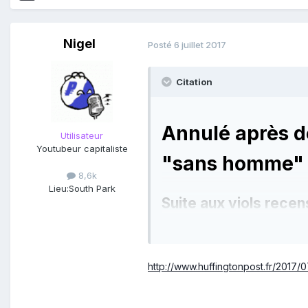
Nigel
Posté
6 juillet 2017
Citation
Annulé après de
Utilisateur
Youtubeur capitaliste
"sans homme"
8,6k
Lieu:
South Park
Suite aux viols recens
femmes remplacera B
http://www.huffingtonpost.fr/2017