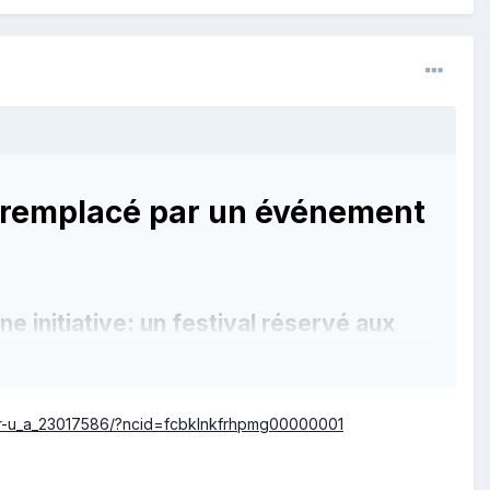
ra remplacé par un événement
ne initiative: un festival réservé aux
-par-u_a_23017586/?ncid=fcbklnkfrhpmg00000001