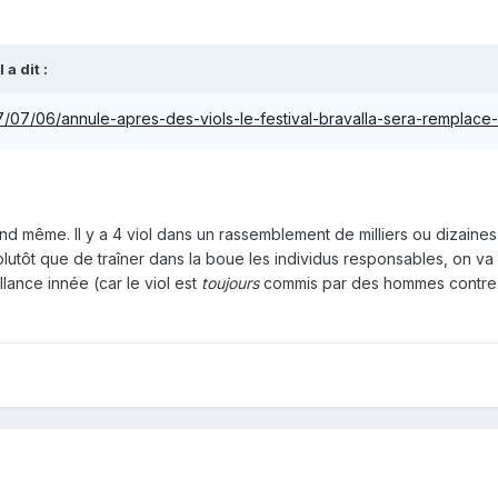
l
a dit :
017/07/06/annule-apres-des-viols-le-festival-bravalla-sera-rempl
d même. Il y a 4 viol dans un rassemblement de milliers ou dizaines
plutôt que de traîner dans la boue les individus responsables, on va
lance innée (car le viol est
toujours
commis par des hommes contre 