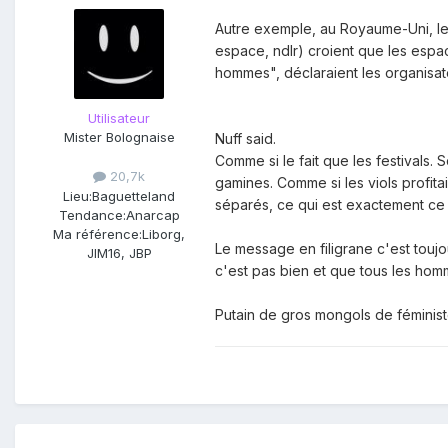
TOUS les hommes aient appris à s
Autre exemple, au Royaume-Uni, le
espace, ndlr) croient que les esp
L'actrice a ensuite précisé sur 
hommes", déclaraient les organisat
premier festival de rock sans ho
et de chefs de projet pour former
Utilisateur
Des campagnes pour "des esp
Mister Bolognaise
Nuff said.
Comme le rappelle le site d'info
Comme si le fait que les festivals.
festivals de musique britannique
20,7k
gamines. Comme si les viols profit
message, "#saferspacesatfestiva
Lieu:
Baguetteland
séparés, ce qui est exactement c
problématique.
Tendance:
Anarcap
Autre exemple, au Royaume-Uni,
Ma référence:
Liborg,
Le message en filigrane c'est touj
JIM16, JBP
cet espace, ndlr) croient que 
c'est pas bien et que tous les ho
hommes", déclaraient les organi
Le festival Michigan Womyn, aux 
Putain de gros mongols de féminist
controverse sur son traitement d