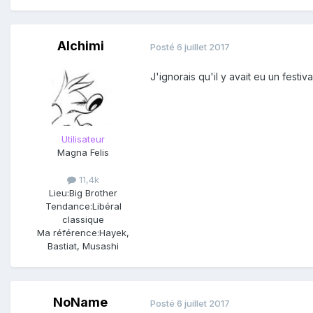
Alchimi
Posté
6 juillet 2017
J'ignorais qu'il y avait eu un festi
Utilisateur
Magna Felis
11,4k
Lieu:
Big Brother
FESTIVAL - Les viols et agressio
Tendance:
Libéral
décidé de ne pas le reconduire l
classique
édition, qui s'est tenue du 28 jui
Ma référence:
Hayek,
Bastiat, Musashi
Découvrant la suppression du f
de musique, raconte
The Local
.
NoName
Posté
6 juillet 2017
"Que pensez-vous de mettre en p