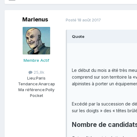
Marlenus
Posté
18 août 2017
Quote
Membre Actif
Le début du mois a été très meu
25,8k
comprend sur son territoire la «v
Lieu:
Paris
alpinistes à porter un équipem
Tendance:
Anarcap
Ma référence:
Polly
Pocket
Excédé par la succession de dé
sur les doigts » des « têtes brû
Nombre de candidats