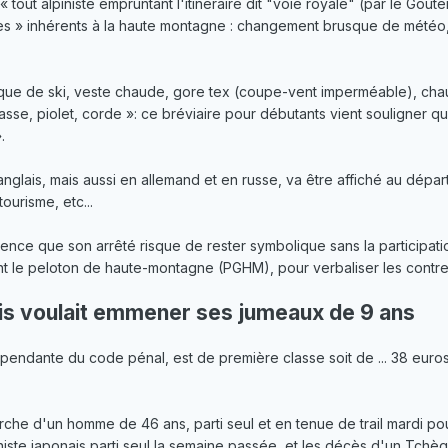
 tout alpiniste empruntant l'itinéraire dit "voie royale" (par le Goûte
ues » inhérents à la haute montagne : changement brusque de météo
asque de ski, veste chaude, gore tex (coupe-vent imperméable), cha
vasse, piolet, corde »: ce bréviaire pour débutants vient souligner 
.
en anglais, mais aussi en allemand et en russe, va être affiché au dé
ourisme, etc...
nce que son arrêté risque de rester symbolique sans la participatio
t le peloton de haute-montagne (PGHM), pour verbaliser les contr
is voulait emmener ses jumeaux de 9 ans
ndante du code pénal, est de première classe soit de ... 38 euros
che d'un homme de 46 ans, parti seul et en tenue de trail mardi pour
iniste japonais parti seul la semaine passée, et les décès d'un Tch