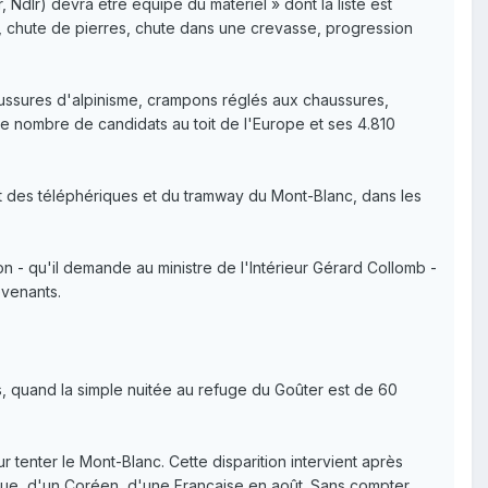
r, Ndlr) devra être équipé du matériel » dont la liste est
, chute de pierres, chute dans une crevasse, progression
ussures d'alpinisme, crampons réglés aux chaussures,
que nombre de candidats au toit de l'Europe et ses 4.810
part des téléphériques et du tramway du Mont-Blanc, dans les
n - qu'il demande au ministre de l'Intérieur Gérard Collomb -
evenants.
, quand la simple nuitée au refuge du Goûter est de 60
 tenter le Mont-Blanc. Cette disparition intervient après
èque, d'un Coréen, d'une Française en août. Sans compter