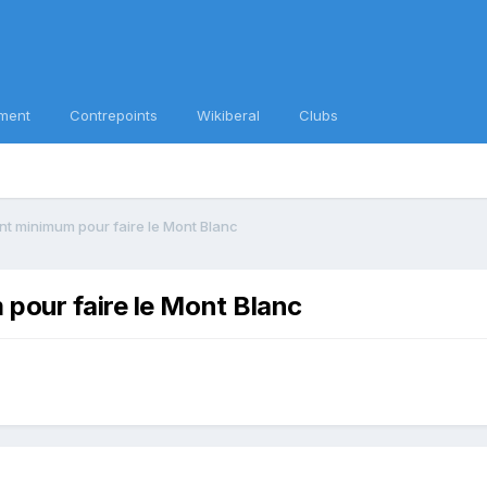
ment
Contrepoints
Wikiberal
Clubs
nt minimum pour faire le Mont Blanc
pour faire le Mont Blanc