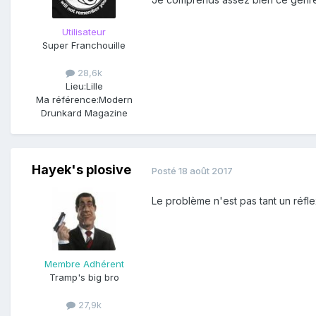
Utilisateur
Super Franchouille
28,6k
Lieu:
Lille
Ma référence:
Modern
Drunkard Magazine
Hayek's plosive
Posté
18 août 2017
Le problème n'est pas tant un réfle
Membre Adhérent
Tramp's big bro
27,9k