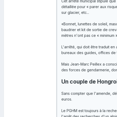
Cet arrêté municipal stipule que «
détaillée pour « parer aux risq
sur glacier, etc...
«Bonnet, lunettes de soleil, m
baudrier et kit de sortie de cre
mètres n'ont pas ce « minimum »
L'arrêté, qui doit être traduit 
bureaux des guides, offices de t
Mais Jean-Marc Peillex a conscie
des forces de gendarmerie, don
Un couple de Hongro
Sans compter que l'amende, dépe
euros.
Le PGHM est toujours à la recher
l'arrêt des recherches d'un alp