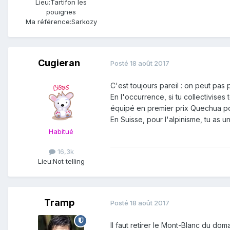
Lieu:
Tartifon les
pouignes
Ma référence:
Sarkozy
Cugieran
Posté
18 août 2017
C'est toujours pareil : on peut pas 
En l'occurrence, si tu collectivise
équipé en premier prix Quechua pou
En Suisse, pour l'alpinisme, tu as 
Habitué
16,3k
Lieu:
Not telling
Tramp
Posté
18 août 2017
Il faut retirer le Mont-Blanc du do