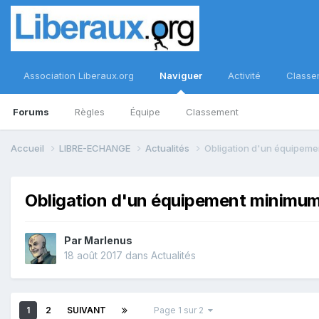
Association Liberaux.org
Naviguer
Activité
Classe
Forums
Règles
Équipe
Classement
Accueil
LIBRE-ECHANGE
Actualités
Obligation d'un équipeme
Obligation d'un équipement minimum 
Par
Marlenus
18 août 2017
dans
Actualités
1
2
SUIVANT
Page 1 sur 2