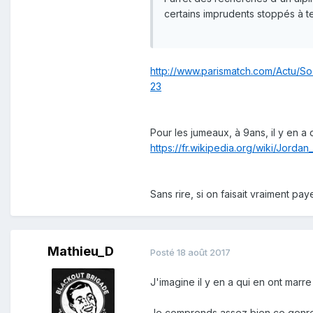
certains imprudents stoppés à 
http://www.parismatch.com/Actu/S
23
Pour les jumeaux, à 9ans, il y en a q
https://fr.wikipedia.org/wiki/Jorda
Sans rire, si on faisait vraiment pa
Mathieu_D
Posté
18 août 2017
J'imagine il y en a qui en ont marr
Je comprends assez bien ce genre d