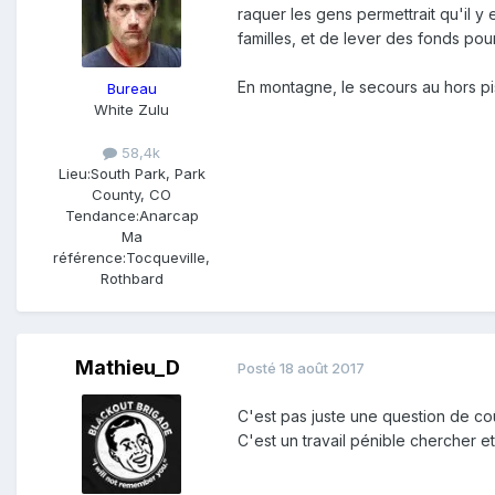
raquer les gens permettrait qu'il
familles, et de lever des fonds pour
En montagne, le secours au hors pis
Bureau
White Zulu
58,4k
Lieu:
South Park, Park
County, CO
Tendance:
Anarcap
Ma
référence:
Tocqueville,
Rothbard
Mathieu_D
Posté
18 août 2017
C'est pas juste une question de co
C'est un travail pénible chercher e