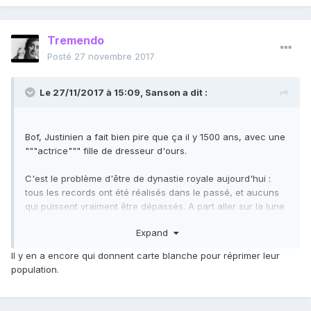
Tremendo
Posté
27 novembre 2017
Le 27/11/2017 à 15:09,
Sanson
a dit :
Bof, Justinien a fait bien pire que ça il y 1500 ans, avec une
"""actrice""" fille de dresseur d'ours.
C'est le problème d'être de dynastie royale aujourd'hui :
tous les records ont été réalisés dans le passé, et aucuns
qui puissent vraiment être dépassés. A part aller sur la lune
ou tourner un porno, il reste quoi aux princes qui veulent
Expand
laisser leur nom dans l'Histoire ? Rien, une vie de médiocrité
vouée à tomber dans l'oubli...
Il y en a encore qui donnent carte blanche pour réprimer leur
population.