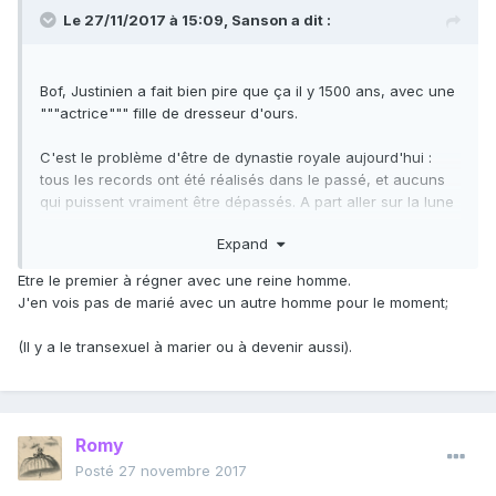
Le 27/11/2017 à 15:09,
Sanson
a dit :
Bof, Justinien a fait bien pire que ça il y 1500 ans, avec une
"""actrice""" fille de dresseur d'ours.
C'est le problème d'être de dynastie royale aujourd'hui :
tous les records ont été réalisés dans le passé, et aucuns
qui puissent vraiment être dépassés. A part aller sur la lune
ou tourner un porno, il reste quoi aux princes qui veulent
Expand
laisser leur nom dans l'Histoire ? Rien, une vie de médiocrité
vouée à tomber dans l'oubli...
Etre le premier à régner avec une reine homme.
J'en vois pas de marié avec un autre homme pour le moment;
(Il y a le transexuel à marier ou à devenir aussi).
Romy
Posté
27 novembre 2017