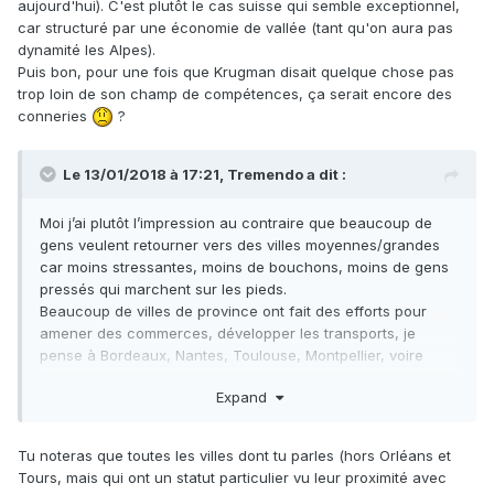
aujourd'hui). C'est plutôt le cas suisse qui semble exceptionnel,
car structuré par une économie de vallée (tant qu'on aura pas
dynamité les Alpes).
Puis bon, pour une fois que Krugman disait quelque chose pas
trop loin de son champ de compétences, ça serait encore des
conneries
?
Le 13/01/2018 à 17:21,
Tremendo
a dit :
Moi j’ai plutôt l’impression au contraire que beaucoup de
gens veulent retourner vers des villes moyennes/grandes
car moins stressantes, moins de bouchons, moins de gens
pressés qui marchent sur les pieds.
Beaucoup de villes de province ont fait des efforts pour
amener des commerces, développer les transports, je
pense à Bordeaux, Nantes, Toulouse, Montpellier, voire
Orléans ou Tours, des exemples que je connais. Ce
Expand
renouveau est limité certe si on considère la taille de Paris à
côté, mais le centralisme français est une autre explication
plus satisfaisante. Ceci dit en France on observe un
Tu noteras que toutes les villes dont tu parles (hors Orléans et
mouvement de population depuis le nord nord-est vers les
Tours, mais qui ont un statut particulier vu leur proximité avec
sud sud-ouest me semble-t-il.