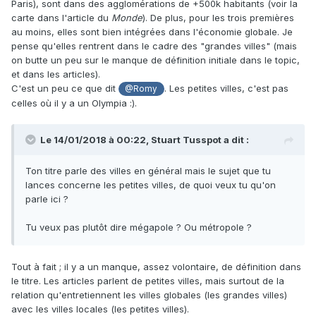
Paris), sont dans des agglomérations de +500k habitants (voir la
Quant aux villes d’une taille inférieure, elles survivent si
carte dans l'article du
Monde
). De plus, pour les trois premières
elles sont à proximité de grandes villes.
au moins, elles sont bien intégrées dans l'économie globale. Je
pense qu'elles rentrent dans le cadre des "grandes villes" (mais
on butte un peu sur le manque de définition initiale dans le topic,
et dans les articles).
C'est un peu ce que dit
. Les petites villes, c'est pas
@Romy
celles où il y a un Olympia :).
Le 14/01/2018 à 00:22,
Stuart Tusspot
a dit :
Ton titre parle des villes en général mais le sujet que tu
lances concerne les petites villes, de quoi veux tu qu'on
parle ici ?
Tu veux pas plutôt dire mégapole ? Ou métropole ?
Tout à fait ; il y a un manque, assez volontaire, de définition dans
le titre. Les articles parlent de petites villes, mais surtout de la
relation qu'entretiennent les villes globales (les grandes villes)
avec les villes locales (les petites villes).