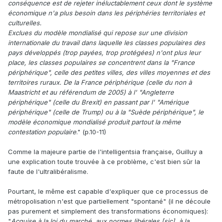
conséquence est de rejeter inéluctablement ceux dont le système
« métropoles » ou les riches pourraient vivre, laissant les
économique n'a plus besoin dans les périphéries territoriales et
pauvres croupir dans le reste du territoire.
culturelles.
Exclues du modèle mondialisé qui repose sur une division
internationale du travail dans laquelle les classes populaires des
http://descartes.over-blog.fr/2017/10/catalogne-
pays développés (trop payées, trop protégées) n'ont plus leur
independantisme-des-riches-indepentantisme-des-
place, les classes populaires se concentrent dans la "France
pauvres.html
périphérique", celle des petites villes, des villes moyennes et des
territoires ruraux. De la France périphérique (celle du non à
Maastricht et au référendum de 2005) à l' "Angleterre
périphérique" (celle du Brexit) en passant par l' "Amérique
périphérique" (celle de Trump) ou à la "Suède périphérique", le
modèle économique mondialisé produit partout la même
contestation populaire
." (p.10-11)
Comme la majeure partie de l'intelligentsia française, Guilluy a
une explication toute trouvée à ce problème, c'est bien sûr la
faute de l'ultralibéralisme.
Pourtant, le même est capable d'expliquer que ce processus de
métropolisation n'est que partiellement "spontané" (il ne découle
pas purement et simplement des transformations économiques):
"
Acquise à la loi du marché, aux normes libérales [sic], à la