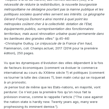
nécessité de réduire la redistribution, la nouvelle bourgeoisie
métropolitaine ne dédaigne pourtant pas la manne publique et les
politiques sociales quand elles servent ses intérêts. Le géographe
Gérard-François Dumont a ainsi montré à quel point les
métropoles coûtent cher à la collectivité: dotation de l'Etat,
équipements publics, surreprésentation des fonctionnaires
territoriaux, mais aussi rénovation urbaine quasi permanente dans
les banlieues des grandes villes
." (p.45-46)
-Christophe Guilluy,
Le crépuscule de la France d'en haut
,
Flammarion, coll. Champs.actuel, 2017 (2014 pour la première
édition), 250 pages.
Vu que les dynamiques d'évolution des villes dépendent à la fois
de facteurs économiques (comment va évoluer le commerce
international au cours du XXIème siècle ?) et politiques (comment
va tourner la lutte des classes ?), bien malin celui qui se risquerait
à un pronostic.
Je pense tout de même que les Etats-nations, en majorité, vont
perdurer. Ce n'est pas la première fois qu'on nous fait la
prévision inverse, comme le rappelle l'article ("The case against
the nation-state is hardly new. Twenty years ago, many were
prophesising its imminent demise.").