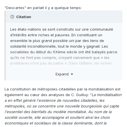
"Descartes" en parlait il y a quelque temps:
Citation
Les états-nations se sont construits sur une communauté
d’intérêts entre riches et pauvres. En constituant un
ensemble le plus grand possible uni par des liens de
solidarité inconditionnelle, tout le monde y gagnait. Les
socialistes du début du XXème siècle ont été balayés parce
qu’ils ne l’ont pas compris, croyant naïvement que « les
prolétaires n’ont pas de patrie ». Dans l’affaire, les riches
gagnaient la protection du nombre – car il fallait des soldats
Expand
pour aller mourir dans les tranchées et défendre leurs
usines – et les pauvres un partage relatif mais néanmoins
réel de la prospérité du pays. Mais avec le développement
La constitution de métropoles-citadelles par la mondialisation est
du capitalisme, ce besoin réciproque, nous dit-on, n’existe
également au cœur des analyses de C. Guilluy: "
La mondialisation
pas. Dans notre Europe qui se croit pacifique et « post-
a en effet généré l'existence de nouvelles citadelles, les
historique » aux frontières ouvertes, les « bloc dominant »
métropoles, où se concentre une nouvelle bourgeoisie qui capte
n’a plus besoin de partager la citoyenneté avec les pauvres.
l'essentiel des bienfaits du modèle mondialisé. Au nom de la
Et c’est pourquoi partout en Europe on voit
société ouverte, elle accompagne et soutient ainsi les choix
« l’indépendantisme des riches » lever la tête et les
économiques et sociétaux de la classe dominante, dont la
« classes moyennes » rêver d’une Europe constituée de