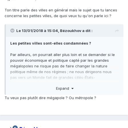
Ton titre parle des villes en général mais le sujet que tu lances
concerne les petites villes, de quoi veux tu qu'on parle ici ?
Le 13/01/2018 à 15:04,
Bézoukhov
a dit :
Les petites villes sont-elles condamnées ?
Par ailleurs, on pourrait aller plus loin et se demander si le
pouvoir économique et politique capté par les grandes
mégalopoles ne risque pas de faire changer la nature
politique même de nos régimes ; ne nous dirigeons nous
pas vers un Monde fait de grandes cités-États-
mégalopoles, séparées par un
no-man's-land
de petites
Expand
villes mortes ?
https://aeon.co/essays/the-end-of-a-world-
of-nation-states-may-be-upon-us
Tu veux pas plutôt dire mégapole ? Ou métropole ?