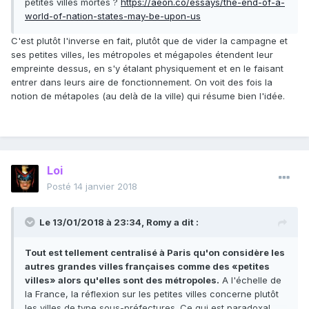
petites villes mortes ?
https://aeon.co/essays/the-end-of-a-
world-of-nation-states-may-be-upon-us
C'est plutôt l'inverse en fait, plutôt que de vider la campagne et
ses petites villes, les métropoles et mégapoles étendent leur
empreinte dessus, en s'y étalant physiquement et en le faisant
entrer dans leurs aire de fonctionnement. On voit des fois la
notion de métapoles (au delà de la ville) qui résume bien l'idée.
Loi
Posté
14 janvier 2018
Le 13/01/2018 à 23:34,
Romy
a dit :
Tout est tellement centralisé à Paris qu'on considère les
autres grandes villes françaises comme des «petites
villes» alors qu'elles sont des métropoles.
A l'échelle de
la France, la réflexion sur les petites villes concerne plutôt
les villes de type sous-préfectures. Ce qui est paradoxal