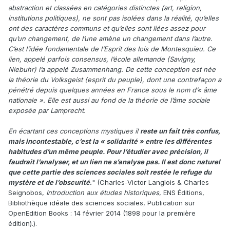
abstraction et classées en catégories distinctes (art, religion,
institutions politiques), ne sont pas isolées dans la réalité, qu’elles
ont des caractères communs et qu’elles sont liées assez pour
qu’un changement, de l’une amène un changement dans l’autre.
C’est l’idée fondamentale de l’Esprit des lois de Montesquieu. Ce
lien, appelé parfois consensus, l’école allemande (Savigny,
Niebuhr) l’a appelé Zusammenhang. De cette conception est née
la théorie du Volksgeist (esprit du peuple), dont une contrefaçon a
pénétré depuis quelques années en France sous le nom d’« âme
nationale ». Elle est aussi au fond de la théorie de l’âme sociale
exposée par Lamprecht.
En écartant ces conceptions mystiques il
reste un fait très confus,
mais incontestable, c’est la « solidarité » entre les différentes
habitudes d’un même peuple. Pour l’étudier avec précision, il
faudrait l’analyser, et un lien ne s’analyse pas. Il est donc naturel
que cette partie des sciences sociales soit restée le refuge du
mystère et de l’obscurité
.
" (Charles-Victor Langlois & Charles
Seignobos,
Introduction aux études historiques
, ENS Éditions,
Bibliothèque idéale des sciences sociales, Publication sur
OpenEdition Books : 14 février 2014 (1898 pour la première
édition).).