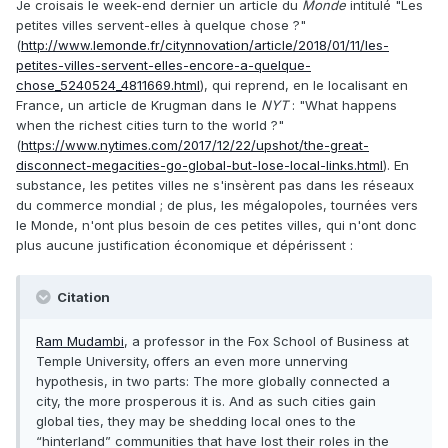
Je croisais le week-end dernier un article du
Monde
intitulé "Les
petites villes servent-elles à quelque chose ?"
(
http://www.lemonde.fr/citynnovation/article/2018/01/11/les-
petites-villes-servent-elles-encore-a-quelque-
chose_5240524_4811669.html
), qui reprend, en le localisant en
France, un article de Krugman dans le
NYT
: "What happens
when the richest cities turn to the world ?"
(
https://www.nytimes.com/2017/12/22/upshot/the-great-
disconnect-megacities-go-global-but-lose-local-links.html
). En
substance, les petites villes ne s'insèrent pas dans les réseaux
du commerce mondial ; de plus, les mégalopoles, tournées vers
le Monde, n'ont plus besoin de ces petites villes, qui n'ont donc
plus aucune justification économique et dépérissent :
Citation
Ram Mudambi
, a professor in the Fox School of Business at
Temple University,
offers an even more unnerving
hypothesis, in two parts: The more globally connected a
city, the more prosperous it is. And as such cities gain
global ties, they may be shedding local ones to the
“hinterland” communities that have lost their roles in the