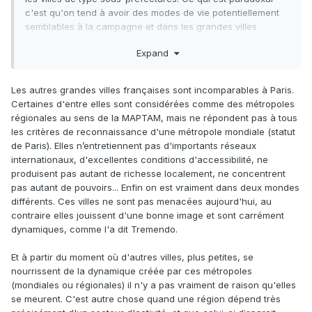
c'est qu'on tend à avoir des modes de vie potentiellement
semblables à la campagne et dans les grandes villes
(Internet, Amazon et le télétravail désenclavent) mais que
Expand
les commerces de ces petites villes en souffrent, rendant la
ville moins attirante et dynamique. C'est très dur pour ces
petites villes qui ne font pas partie de l'aire d'influence des
Les autres grandes villes françaises sont incomparables à Paris.
métropoles régionales ou n'ayant pas d'attrait touristique.
Certaines d'entre elles sont considérées comme des métropoles
régionales au sens de la MAPTAM, mais ne répondent pas à tous
les critères de reconnaissance d'une métropole mondiale (statut
de Paris). Elles n’entretiennent pas d'importants réseaux
internationaux, d'excellentes conditions d'accessibilité, ne
produisent pas autant de richesse localement, ne concentrent
pas autant de pouvoirs... Enfin on est vraiment dans deux mondes
différents. Ces villes ne sont pas menacées aujourd'hui, au
contraire elles jouissent d'une bonne image et sont carrément
dynamiques, comme l'a dit Tremendo.
Et à partir du moment où d'autres villes, plus petites, se
nourrissent de la dynamique créée par ces métropoles
(mondiales ou régionales) il n'y a pas vraiment de raison qu'elles
se meurent. C'est autre chose quand une région dépend très