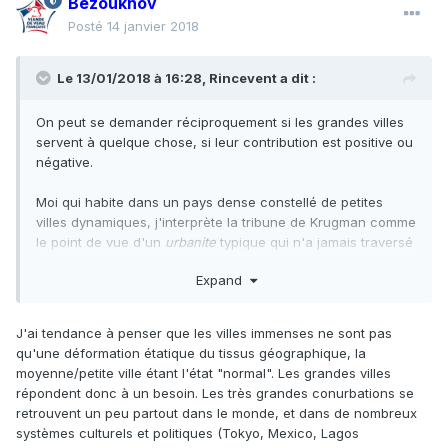
Bézoukhov
Posté
14 janvier 2018
Le 13/01/2018 à 16:28,
Rincevent
a dit :
On peut se demander réciproquement si les grandes villes
servent à quelque chose, si leur contribution est positive ou
négative.
Moi qui habite dans un pays dense constellé de petites
villes dynamiques, j'interprète la tribune de Krugman comme
le point de vue d'un
urbanite
typique qui n'a jamais traversé
le périphérique, et qui ne ressent pas les "petites villes" et
Expand
leurs habitants comme relevant du même pays que lui, ce
qui est un problème politique majeur.
J'ai tendance à penser que les villes immenses ne sont pas
Après plusieurs décennies de politiques nuisant à la
qu'une déformation étatique du tissus géographique, la
population vivant hors des grandes villes,
moyenne/petite ville étant l'état "normal". Les grandes villes
les
urbanites
urbanites s'étonnent qu'elles soient en train de
répondent donc à un besoin. Les très grandes conurbations se
mourir, et proposent de les euthanasier. À mes yeux, ça en
retrouvent un peu partout dans le monde, et dans de nombreux
dit moins sur les petites villes que sur les grandes...
systèmes culturels et politiques (Tokyo, Mexico, Lagos