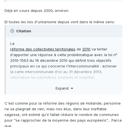
Déjà en cours depuis 2000, environ.
Et toutes les lois d'urbanisme depuis vont dans le même sens:
Citation
La
réforme des collectivités territoriales
de
2010
va tenter
o
d'apporter une réponse à cette problématique avec la loi n
2010-1563 du 16 décembre 2010 qui définit trois objectifs
principaux en ce qui concerne l'intercommunalité : achever
la carte intercommunale d'ici au 31 décembre 2013,
rationaliser les périmètres existants et simplifier
21
l'organisation intercommunale actuelle
. La loi rend
Expand
obligatoire pour les communes l'adhésion à une
er
intercommunalité au plus tard au
1
janvier
2014
.
C'est comme pour la réforme des régions de Hollande, personne
https://fr.wikipedia.org/wiki/Intercommunalité_en_France#20
ne se plaignait de rien, mais nos élus, dans leur ineffable
04_:_loi_relative_aux_libertés_et_responsabilités_locales
sagesse, ont estimé qu'il fallait réduire le nombre de communes
pour "se rapprocher de la moyenne des pays européens"... Parce
que.