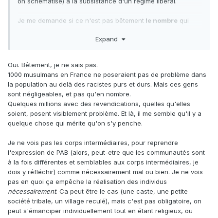
on schématise) à la subsistance d'un régime libéral.
Je me demande si ce n'est pas bêtement
le nombre
qui
serait déterminant. Un communautarisme anti-libéral n'est
Expand
pas un problème si les membres de cette communauté
n'ont pas l'influence culturelle et politique suffisante pour
que leur antilibéralisme s'impose. Le nombre est clairement
Oui. Bêtement, je ne sais pas.
une condition suffisante au succès de cette influence.
1000 musulmans en France ne poseraient pas de problème dans
la population au delà des racistes purs et durs. Mais ces gens
sont négligeables, et pas qu'en nombre.
Quelques millions avec des revendications, quelles qu'elles
soient, posent visiblement problème. Et là, il me semble qu'il y a
quelque chose qui mérite qu'on s'y penche.
Je ne vois pas les corps intermédiaires, pour reprendre
l'expression de PAB (alors, peut-etre que les communautés sont
à la fois différentes et semblables aux corps intermédiaires, je
dois y réfléchir) comme nécessairement mal ou bien. Je ne vois
pas en quoi ça empêche la réalisation des individus
nécessairement
. Ca peut être le cas (une caste, une petite
société tribale, un village reculé), mais c'est pas obligatoire, on
peut s'émanciper individuellement tout en étant religieux, ou