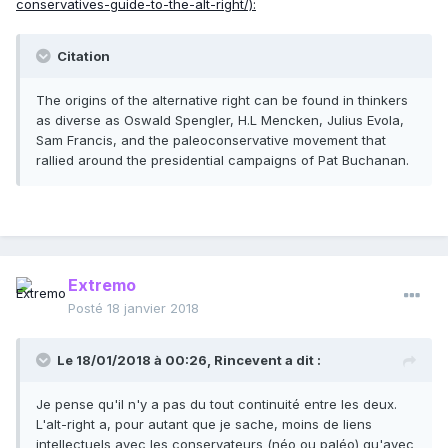
conservatives-guide-to-the-alt-right/):
Citation
The origins of the alternative right can be found in thinkers
as diverse as Oswald Spengler, H.L Mencken, Julius Evola,
Sam Francis, and the paleoconservative movement that
rallied around the presidential campaigns of Pat Buchanan.
Extremo
Posté
18 janvier 2018
Le 18/01/2018 à 00:26,
Rincevent
a dit :
Je pense qu'il n'y a pas du tout continuité entre les deux.
L'alt-right a, pour autant que je sache, moins de liens
intellectuels avec les conservateurs (néo ou paléo) qu'avec