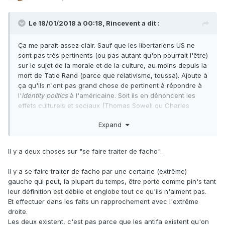
Le 18/01/2018 à 00:18,
Rincevent
a dit :
Ça me paraît assez clair. Sauf que les libertariens US ne
sont pas très pertinents (ou pas autant qu'on pourrait l'être)
sur le sujet de la morale et de la culture, au moins depuis la
mort de Tatie Rand (parce que relativisme, toussa). Ajoute à
ça qu'ils n'ont pas grand chose de pertinent à répondre à
l'
identity politics
à l'américaine. Soit ils en dénoncent les
effets culturels et sociaux (Thomas Sowell ou Charles
Murray, ou le LvMI dans une certaine mesure), donc en se
Expand
faisant traiter de fachos. Soit ils ont avant tout peur d'être
traités de fachos, donc ils acceptent les présupposés de
nos adversaires en leur disant que dans un monde libéral
Il y a deux choses sur "se faire traiter de facho".
leurs désirs tribaux pourront être mieux accomplis (ButtHurt
Libs, Liberaltarians, certains SFL), sauf que les cibles de
Il y a se faire traiter de facho par une certaine (extrême)
l'
identity politics
préfèreront toujours l'original à la copie...
gauche qui peut, la plupart du temps, être porté comme pin's tant
Quand ils ne nient pas tout simplement la nature du
leur définition est débile et englobe tout ce qu'ils n'aiment pas.
problème et continuent à répéter les mêmes idées en
Et effectuer dans les faits un rapprochement avec l'extrême
espérant que la tempête passera (Reason, Cato, d'autres
droite.
SFL).
Les deux existent, c'est pas parce que les antifa existent qu'on