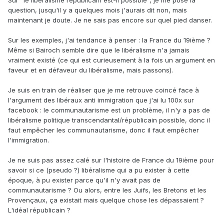
Sur "le libéralisme républicain est-il possible", je me pose la
question, jusqu'il y a quelques mois j'aurais dit non, mais
maintenant je doute. Je ne sais pas encore sur quel pied danser.
Sur les exemples, j'ai tendance à penser : la France du 19ième ?
Même si Bairoch semble dire que le libéralisme n'a jamais
vraiment existé (ce qui est curieusement à la fois un argument en
faveur et en défaveur du libéralisme, mais passons).
Je suis en train de réaliser que je me retrouve coincé face à
l'argument des libéraux anti immigration que j'ai lu 100x sur
facebook : le communautarisme est un problème, il n'y a pas de
libéralisme politique transcendantal/républicain possible, donc il
faut empêcher les communautarisme, donc il faut empêcher
l'immigration.
Je ne suis pas assez calé sur l'histoire de France du 19ième pour
savoir si ce (pseudo ?) libéralisme qui a pu exister à cette
époque, à pu exister parce qu'il n'y avait pas de
communautarisme ? Ou alors, entre les Juifs, les Bretons et les
Provençaux, ça existait mais quelque chose les dépassaient ?
L'idéal républicain ?