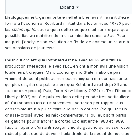
deux (et là, c'est un monde que je ne connais pas bien).
Expand
Idéologiquement, ça remonte en effet à bien avant : avant d'être
formé à l'économie, Rothbard militait dans les années 40-50 pour
les
states rights
, cause qui à cette époque était sans équivoque
possible liée au maintien de la discrimination dans le Sud. Pour
ma part, j'analyse son évolution en fin de vie comme un retour à
ses passions de jeunesse.
Ceux qui croient que Rothbard est né avec ME&S et a fini sa
production intellectuelle avec l'EdL en ont à mon avis une vision
totalement tronquée. Man, Economy and State n'aborde pas
vraiment de point politique non économique à ma connaissance ;
qui plus est, il a été publié alors que Rothbard avait déjà 36 ans
(et donc un passé). Puis, For a New Liberty (1973) et The Ethics of
Liberty (1982) ont été publiés dans cette période très particulière
où l’autonomisation du mouvement libertarien par rapport aux
conservateurs n'a pu se faire que par la gauche (ce qui fait un
chassé-croisé avec les néo-conservateurs, qui eux sont partis
de gauche pour s'ancrer à droite). Et c'est entre 1983 et 1989,
face à l'aporie d'un anti-reaganisme de gauche qui puisse rester
radical plutôt que de devenir l'aile droite de la social-démocratie