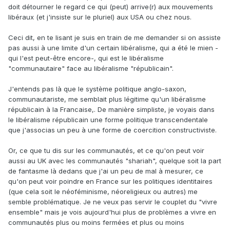
doit détourner le regard ce qui (peut) arrive(r) aux mouvements
Dans tout ça, l'électorat américain est en train de se
libéraux (et j'insiste sur le pluriel) aux USA ou chez nous.
structurer entre d'une part les minorités ciblées par les
politiques identitaires, et d'autre part le reste, qui du coup
Ceci dit, en te lisant je suis en train de me demander si on assiste
cherche sa propre politique identitaire. Les libertariens n'ont
pas aussi à une limite d'un certain libéralisme, qui a été le mien -
pas grand chose à apporter aux premiers que les
qui l'est peut-être encore-, qui est le libéralisme
Démocrates ne leur apporteraient pas ; et ils n'ont pas de
"communautaire" face au libéralisme "républicain".
réponse, ni identitaire, ni même spécifique à apporter aux
derniers (qui du coup se tournent vers Trump, l'alt-right ou
J'entends pas là que le système politique anglo-saxon,
whatever). Disons que le seul qui tente réellement de
communautariste, me semblait plus légitime qu'un libéralisme
s'adresser aux derniers, c'est HHH, mais ce faisant il
républicain à la Francaise,. De manière simpliste, je voyais dans
déforme le libertarianisme à peu près autant que le
le libéralisme républicain une forme politique transcendentale
déforment ceux qui s'adressent aux types d'en face.
que j'associas un peu à une forme de coercition constructiviste.
Or, ce que tu dis sur les communautés, et ce qu'on peut voir
aussi au UK avec les communautés "shariah", quelque soit la part
de fantasme là dedans que j'ai un peu de mal à mesurer, ce
qu'on peut voir poindre en France sur les politiques identitaires
(que cela soit le néoféminisme, néoreligieux ou autres) me
semble problématique. Je ne veux pas servir le couplet du "vivre
ensemble" mais je vois aujourd'hui plus de problèmes a vivre en
communautés plus ou moins fermées et plus ou moins