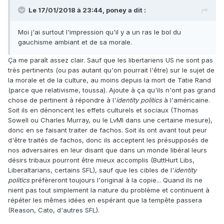
Le 17/01/2018 à 23:44,
poney
a dit :
Moi j'ai surtout l'impression qu'il y a un ras le bol du
gauchisme ambiant et de sa morale.
Ça me paraît assez clair. Sauf que les libertariens US ne sont pas
très pertinents (ou pas autant qu'on pourrait l'être) sur le sujet de
la morale et de la culture, au moins depuis la mort de Tatie Rand
(parce que relativisme, toussa). Ajoute à ça qu'ils n'ont pas grand
chose de pertinent à répondre à l'
identity politics
à l'américaine.
Soit ils en dénoncent les effets culturels et sociaux (Thomas
Sowell ou Charles Murray, ou le LvMI dans une certaine mesure),
donc en se faisant traiter de fachos. Soit ils ont avant tout peur
d'être traités de fachos, donc ils acceptent les présupposés de
nos adversaires en leur disant que dans un monde libéral leurs
désirs tribaux pourront être mieux accomplis (ButtHurt Libs,
Liberaltarians, certains SFL), sauf que les cibles de l'
identity
politics
préfèreront toujours l'original à la copie... Quand ils ne
nient pas tout simplement la nature du problème et continuent à
répéter les mêmes idées en espérant que la tempête passera
(Reason, Cato, d'autres SFL).