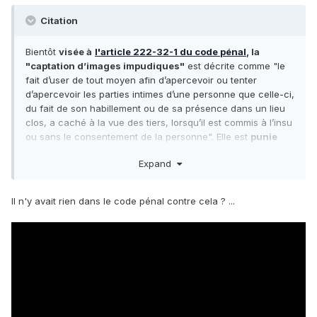
Citation
Bientôt
visée à
l'article 222-32-1 du code pénal
, la
"captation d’images impudiques"
est décrite comme "le
fait d’user de tout moyen afin d’apercevoir ou tenter
d’apercevoir les parties intimes d’une personne que celle-ci,
du fait de son habillement ou de sa présence dans un lieu
clos, a caché à la vue des tiers, lorsqu’il est commis à l’insu
ou sans le consentement de la personne". Elle est
punie
d’un an d’emprisonnement et 15 000 euros d’amende,
Expand
portés à deux ans d’emprisonnement et 30 000 euros
d’amende, en cas de circonstances aggravantes
, la
même peine que pour un délit d'exhibition sexuelle.
Il n'y avait rien dans le code pénal contre cela ? ...
https://www.franceinter.fr/societe/filmer-sous-les-jupes-
des-filles-va-enfin-devenir-un-delit