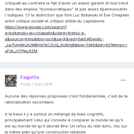
critiquait au contraire le fait d'avoir un avenir garanti et tout tracé
dans des emplois "bureaucratiques" et pas assez épanouissants
/ ludiques. Cf la distinction que font Luc Boltanski et Ève Chiapello
entre
critique sociale
et
critique artiste
du capitalisme:
https://www.google.com/search?
q=boltanski+et+chiapello&client=firefox-b-
d&source=lnms&tbm=isch&sa=X&ved=0ahUKEwidlc-
_sa7hAhWuA2MBHd7kCZUQ_AUIDigB&biw=1366&bih=621#imgrc=
uF2k_nTFNgJfZM:
Fagotto
Posté
1 avril 2019
Aucune des réponses proposées n'est fondamentale, c'est de la
rationalisation secondaire.
A la base il y a surtout un mélange de biais cognitifs,
principalement celui qui consiste à comparer le monde tel qu'il
est au monde tel qu'il devrait être. Un refus du réel donc, mis sur
le même plan qu'une construction idéaliste.