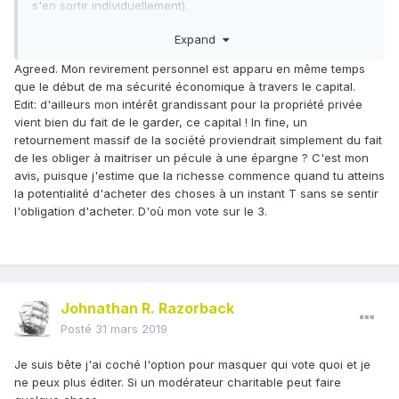
s'en sortir individuellement).
On ne peut pas espérer d'une personne qui ne pratique pas
Expand
le capitalisme individuellement qu'elle le comprenne ni chez
les autres, ni à plus grande échelle.
Agreed. Mon revirement personnel est apparu en même temps
On ne peut pas espérer d'une personne qui ne pratique pas
que le début de ma sécurité économique à travers le capital.
le football personnellement qu'elle comprenne réellement
Edit: d'ailleurs mon intérêt grandissant pour la propriété privée
comment fonctionne le club de son patelin ou le Barça.
vient bien du fait de le garder, ce capital ! In fine, un
retournement massif de la société proviendrait simplement du fait
de les obliger à maitriser un pécule à une épargne ? C'est mon
avis, puisque j'estime que la richesse commence quand tu atteins
la potentialité d'acheter des choses à un instant T sans se sentir
l'obligation d'acheter. D'où mon vote sur le 3.
Johnathan R. Razorback
Posté
31 mars 2019
Je suis bête j'ai coché l'option pour masquer qui vote quoi et je
ne peux plus éditer. Si un modérateur charitable peut faire