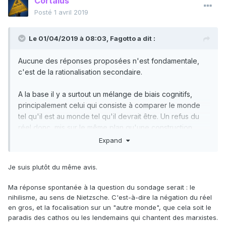
Cortalus
Posté
1 avril 2019
Le 01/04/2019 à 08:03,
Fagotto
a dit :
Aucune des réponses proposées n'est fondamentale,
c'est de la rationalisation secondaire.
A la base il y a surtout un mélange de biais cognitifs,
principalement celui qui consiste à comparer le monde
tel qu'il est au monde tel qu'il devrait être. Un refus du
réel donc, mis sur le même plan qu'une construction
idéaliste.
Expand
D'où la tendance anticapitaliste chez beaucoup
d'intellectuels.
Je suis plutôt du même avis.
Ma réponse spontanée à la question du sondage serait : le
nihilisme, au sens de Nietzsche. C'est-à-dire la négation du réel
en gros, et la focalisation sur un "autre monde", que cela soit le
paradis des cathos ou les lendemains qui chantent des marxistes.