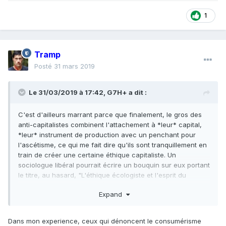
1
Tramp
Posté
31 mars 2019
Le 31/03/2019 à 17:42,
G7H+
a dit :
C'est
d'ailleurs marrant parce que finalement, le gros des
anti-capitalistes combinent l'attachement à *leur* capital,
*leur* instrument
de production avec un penchant pour
l'ascétisme, ce qui me fait dire qu'ils sont tranquillement en
train de créer une certaine éthique capitaliste. Un
sociologue libéral pourrait écrire un bouquin sur eux portant
le titre, au hasard, "L'éthique éco
logiste et l'esprit du
capitalisme" qu'il trollerait à peine.
Expand
Dans mon experience, ceux qui dénoncent le consumérisme