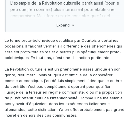
L'exemple de la Révolution culturelle paraît aussi (pour le
peu que j'en connais) plus intéressant pour établir une
comparaison. Mais force est de constater que: 1) cet
exemple est encore communiste ; 2): le faible contrôle
Expand
par l'Etat totalitaire des épisodes violents ne marche
guère pour d'autres régimes communistes comme
Le terme proto-bolchévique est utilisé par Courtois à certaines
l'URSS ou les
https://fr.wikipedia.org/wiki/Khmers_rouges
occasions. Il faudrait vérifier s'il différencie des phénomènes qui
seraient proto-totalitaires et d'autres plus spécifiquement proto-
bolchéviques. En tout cas, c'est une distinction pertinente.
La Révolution culturelle est un phénomène assez unique en son
genre, dieu merci. Mais vu qu'il est difficile de la considérer
comme anecdotique, j'en déduis simplement l'idée que le critère
du contrôle n'est pas complètement opérant pour qualifier
l'usage de la terreur en régime communiste, d'où ma proposition
de plutôt retenir celui de l'intentionnalité. Comme il ne me semble
pas y avoir d'équivalent dans les expériences italiennes et
allemandes, cette distinction n'a en effet probablement pas grand
intérêt en dehors des cas communistes.