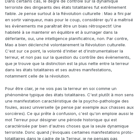
Dans certains cas, le degré de contrôle sur la dynamique
terroriste des dirigeants des états totalitaires fut extrêmement
faible. Je pense surtout à la Révolution culturelle : Mao a fini par
en sortir vainqueur, mais pour le coup, considérer qu'il a maîtrisé
les évènements me paraîtrait être un biais rétrospectif. Une
habileté à se maintenir en équilibre et à surnager dans la
déferlante, oui, une intelligence planificatrice, non. Par contre,
Mao a bien déclenché volontairement la Révolution culturelle.
C'est sur ce point, la volonté d'initier et d'instrumentaliser la
terreur, et non pas sur la question du contrôle des évènements,
que je trouve que la distinction est la plus nette entre la terreur
dans les états totalitaires et ses autres manifestations,
notamment celle de la révolution.
Pour être clair, je ne vois pas la terreur en soi comme un
phénomène typique des états totalitaires. C'est plutôt à mon sens
une manifestation caractéristique de la psycho-pathologie des
foules, assez universelle (je pense par exemple aux chasses aux
sorcières). Ce qui prête à confusion, c'est qu'on emploie aussi le
mot Terreur pour désigner une période historique qui est
caractérisée par bien d'autres choses que la seule dynamique
terroriste. Donc quand j'évoquais certaines manifestations proto-
totalitaires dans le cadre de la Terreur, je ne pensais pas