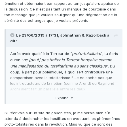
est de le craindre. Les ouvriers et les travailleurs
émotion et détonnaient par rapport au ton jusqu'alors apaisé de
conscients croient au
passage du pouvoir à la
la discussion. Ce n'est pas tant un manque de courtoisie dans
classe révolutionnaire
, opprimée, car
c’est là le
ton message que je voulais souligner qu'une dégradation de la
fond du jacobinisme
, la seule issue à la crise, la
sérénité des échanges que je voulais prévenir.
seule façon d’en finir avec le marasme et la
guerre.
» -Lénine,
La Pravda
, 7 juillet 1917.
Le 23/06/2019 à 17:31,
Johnathan R. Razorback
a
dit :
proto-totalitaire
Après avoir qualifié la Terreur de "
", tu écris
ne [peut] pas traiter la Terreur française comme
qu'on "
une manifestation du totalitarisme au sens classique
". Du
coup, à part pour polémiquer, à quoi sert d'introduire une
comparaison avec le totalitarisme ? Je ne sache pas que
les introducteurs de la notion (comme Arendt ou Raymond
Aron) aient fait un parallèle entre les deux.
Expand
Si j'écrivais sur un site de gauchistes, je me serais bien sûr
attendu à déclencher les hostilités en évoquant les phénomènes
proto-totalitaires dans la révolution. Mais vu que ce sont des