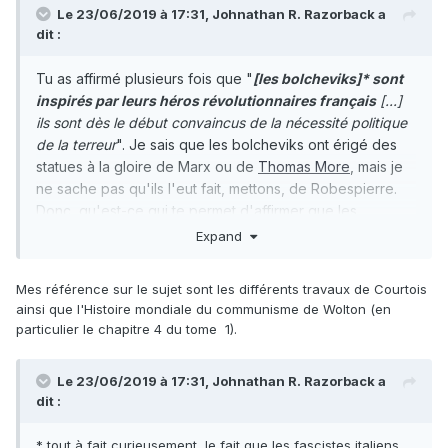
Le 23/06/2019 à 17:31,
Johnathan R. Razorback
a
dit :
Tu as affirmé plusieurs fois que "
[les bolcheviks]* sont
inspirés par leurs héros révolutionnaires français
[...]
ils sont dès le début convaincus de la nécessité politique
de la terreur
". Je sais que les bolcheviks ont érigé des
statues à la gloire de Marx ou de
Thomas More
, mais je
ne sache pas qu'ils l'eut fait, mettons, de Robespierre.
Donc, qu'est-ce qui te permet d'affirmer que les
bolcheviks aient voulu imiter une "révolution
Expand
bourgeoise" (suivant leur terminologie) ?
Mes référence sur le sujet sont les différents travaux de Courtois
ainsi que l'Histoire mondiale du communisme de Wolton (en
particulier le chapitre 4 du tome 1).
Le 23/06/2019 à 17:31,
Johnathan R. Razorback
a
dit :
* tout à fait curieusement, le fait que les fascistes italiens