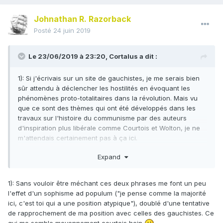
Johnathan R. Razorback
Posté
24 juin 2019
Le 23/06/2019 à 23:20,
Cortalus
a dit :
1): Si j'écrivais sur un site de gauchistes, je me serais bien
sûr attendu à déclencher les hostilités en évoquant les
phénomènes proto-totalitaires dans la révolution. Mais vu
que ce sont des thèmes qui ont été développés dans les
travaux sur l'histoire du communisme par des auteurs
d'inspiration plus libérale comme Courtois et Wolton, je ne
m'attendais certainement pas à ça ici.
Expand
2): Mes référence sur le sujet sont les différents travaux de
Courtois ainsi que l'Histoire mondiale du communisme de
Wolton (en particulier le chapitre 4 du tome 1).
1): Sans vouloir être méchant ces deux phrases me font un peu
l'effet d'un sophisme ad populum ("je pense comme la majorité
3): Je reconnais avoir davantage approfondi mon étude du
ici, c'est toi qui a une position atypique"), doublé d'une tentative
versant communiste du totalitarisme.
de rapprochement de ma position avec celles des gauchistes. Ce
qui me semble moyennement courtois hein