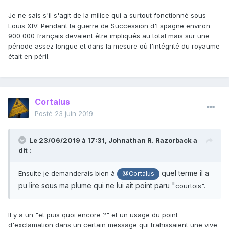
les bases matérielles du socialisme, les banques,
Je ne sais s'il s'agit de la milice qui a surtout fonctionné sous
les syndicats capitalistes, l’industrie mécanique,
Louis XIV. Pendant la guerre de Succession d'Espagne environ
les chemins de fer faisaient défaut.
900 000 français devaient être impliqués au total mais sur une
période assez longue et dans la mesure où l'intégrité du royaume
Le
«
jacobinisme
»
en Europe ou à la frontière
était en péril.
de l’Europe et de l’Asie, au XXème siècle, serait
la domination de la classe révolutionnaire, du
prolétariat, qui, épaulé par la paysannerie
pauvre et mettant à profit les conditions
Cortalus
matérielles existantes favorables pour marcher au
Posté
23 juin 2019
socialisme, pourrait non seulement apporter tout
ce que les jacobins du XVIIIème siècle
Le 23/06/2019 à 17:31,
Johnathan R. Razorback
a
apportèrent de grand, d’indestructible,
dit :
d’inoubliable, mais amener aussi dans le monde
entier la victoire durable des travailleurs.
quel terme il a
Ensuite je demanderais bien à
@Cortalus
pu lire sous ma plume qui ne lui ait point paru "
courtois".
Le propre de la bourgeoisie est d’exécrer le
Il y a un "et puis quoi encore ?" et un usage du point
jacobinisme. Le propre de la petite bourgeoisie
d'exclamation dans un certain message qui trahissaient une vive