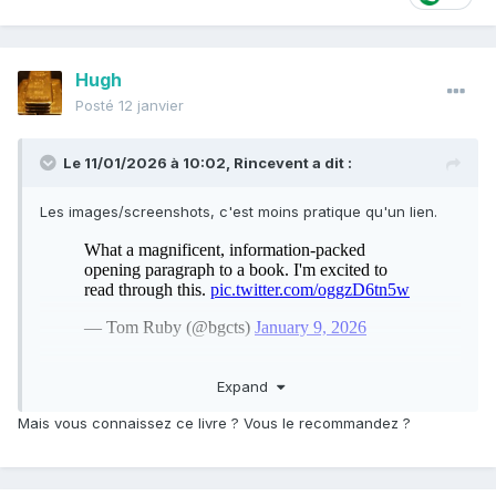
Quelqu'un ici connaît ce livre? Déjà lu? On recommande?
Hugh
Posté
12 janvier
Le 11/01/2026 à 10:02,
Rincevent
a dit :
Les images/screenshots, c'est moins pratique qu'un lien.
Expand
Et je suppose qu'il s'agit de ce livre en VO/VF
Mais vous connaissez ce livre ? Vous le recommandez ?
:
https://amzn.eu/d/dwxy6ch