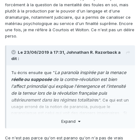
forcément à la question de la mentalité des foules en soi, mais
plutôt à la production par le pouvoir d'un langage et d'une
dramaturgie, notamment judiciaire, qui a permis de canaliser ce
matériau psychologique au service d'un finalité suprême. Encore
une fois, je me réfère à Courtois et Wolton. Ce n'est pas un délire
perso.
Le 23/06/2019 à 17:31,
Johnathan R. Razorback
a
dit :
La paranoïa inspirée par la menace
Tu écris ensuite que "
réelle ou supposée
de la contre-révolution est bien
l'affect primordial qui explique l'émergence et l'intensité
de la terreur lors de la révolution française puis
ultérieurement dans les régimes totalitaire
s". Ce qui est un
usage erroné de la notion de paranoïa, puisque le
paranoïaque est celui qui voit des dangers imaginaires... Si
la menace de la contre-révolution est réelle, alors sa
Expand
répression violente est une politique au moins rationnelle en
finalité (à défaut d'être raisonnable et légitime).
Ce n'est pas parce qu'on est parano qu'on n'a pas de vrais