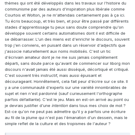
thèmes qui ont été développés dans les travaux sur l'histoire du
communisme par des auteurs d'inspiration plus libérale comme
Courtois et Wolton, je ne m'attendais certainement pas à ça ici.
Tu écris beaucoup, et très bien, et pour être passé par différents
stades d'apprentissage tu peux sans doute comprendre qu'on
développe souvent certains automatismes dont il est difficile de
se débarrasser. L'un des miens est d'enrichir le discours, souvent
trop j'en conviens, en puisant dans un réservoir d'adjectifs que
j'associe naturellement aux noms mobilisés. C'est un tic
d'écrivain amateur dont je ne me suis jamais complètement
départi, sans doute parce qu'avant de commencer sur liborg mon
discours n'avait jamais été aussi disséqué, décortiqué et critiqué.
C'est souvent très instructif, mais aussi épuisant et
décourageant. Honnêtement, cela fait peur d'écrire sur ce site. Il
y a une communauté d'experts sur une variété innombrables de
sujet et rien n'est pardonné (sauf curieusement l'orthographe
parfois défaillante). C'est le jeu. Mais en est-on arrivé au point ou
je devrais justifier d'une
intention
dans tous mes choix de mot ?
Est-ce qu'on ne peut pas admettre qu'il y a parfois une écriture
au fil de la plume qui n'est pas l'émanation d'un dessein, mais le
simple reflet de la culture et des tropismes de l'auteur ?