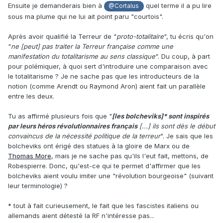
Ensuite je demanderais bien à
quel terme il a pu lire
@Cortalus
sous ma plume qui ne lui ait point paru "
courtois".
Après avoir qualifié la Terreur de "
proto-totalitaire
", tu écris qu'on
"
ne [peut] pas traiter la Terreur française comme une
manifestation du totalitarisme au sens classique
". Du coup, à part
pour polémiquer, à quoi sert d'introduire une comparaison avec
le totalitarisme ? Je ne sache pas que les introducteurs de la
notion (comme Arendt ou Raymond Aron) aient fait un parallèle
entre les deux.
Tu as affirmé plusieurs fois que "
[les bolcheviks]* sont inspirés
par leurs héros révolutionnaires français
[...] ils sont dès le début
convaincus de la nécessité politique de la terreur
". Je sais que les
bolcheviks ont érigé des statues à la gloire de Marx ou de
Thomas More
, mais je ne sache pas qu'ils l'eut fait, mettons, de
Robespierre. Donc, qu'est-ce qui te permet d'affirmer que les
bolcheviks aient voulu imiter une "révolution bourgeoise" (suivant
leur terminologie) ?
* tout à fait curieusement, le fait que les fascistes italiens ou
allemands aient détesté la RF n'intéresse pas...