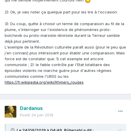
Dans certains cas, le degré de contrôle sur la dynamique
terroriste des dirigeants des états totalitaires fut
2): Ok, je vais noter ça quelque part pour les lire à l'occasion.
extrêmement faible. Je pense surtout à la Révolution
culturelle : Mao a fini par en sortir vainqueur, mais pour le
3): Du coup, quitte à choisir un terme de comparaison au fil de la
coup, considérer qu'il a maîtrisé les évènements me
plume, s'interroger sur l'existence de phénomènes proto-
paraîtrait être un biais rétrospectif.
bolchevik ou proto-marxiste-léniniste durant la Terreur semble
déjà plus pertinent.
L'exemple de la Révolution culturelle paraît aussi (pour le peu que
j'en connais) plus intéressant pour établir une comparaison. Mais
force est de constater que: 1) cet exemple est encore
communiste ; 2): le faible contrôle par l'Etat totalitaire des
épisodes violents ne marche guère pour d'autres régimes
communistes comme l'URSS ou les
https://fr.wikipedia.org/wiki/Khmers_rouges
Dardanus
Posté
24 juin 2019
Le 24/06/2019 à 04:49,
Rübezahl
a dit :