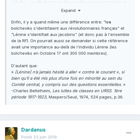
siècle... se divisent en deux ailes (opportuniste et
révolutionnaire), tout comme les représentants de
Expand
la classe avancée du 18ème, ceux de la
Enfin, il y a quand même une différence entre: "le
s
bourgeoisie, se divisaient en girondins et
bolcheviks s'identifaient aux révolutionnaires français" et
jacobins.
» -Lénine,
Deux tactiques de la social-
"Lénine s'identifiait aux jacobins" (et donc pas à l'ensemble
démocratie dans la révolution démocratique
,
de la RF). On pourrait aussi se demander si cette référence
1905.
avait une importance au-delà de l'individu Lénine (les
bolcheviks en Octobre 17 ont 300 000 membres).
«
Les historiens de la bourgeoisie voient dans le
jacobinisme une déchéance. Les historiens du
D'autant que:
prolétariat voient dans le jacobinisme l’un des
«
[Lénine] n’a jamais hésité à aller « contre le courant », si
points culminants les plus élevés atteints par une
bien qu’il a été mis plus d’une fois en minorité au sein du
classe opprimée dans la lutte pour son
Comité central, y compris sur des questions essentielles
. »
émancipation. Les jacobins ont donné à la
-Charles Bettelheim,
Les luttes de classes en URSS. 1ère
période 1917-1923
, Maspero/Seuil, 1974, 524 pages, p.36.
France les meilleurs exemples de révolution
démocratique et de riposte à la coalition des
monarques contre la république. Il ne pouvait
être question pour eux de remporter une victoire
complète, surtout parce que la France du
Dardanus
XVIIIème siècle était entourée sur le continent de
Posté
23 juin 2019
pays trop arriérés et parce qu’en France même