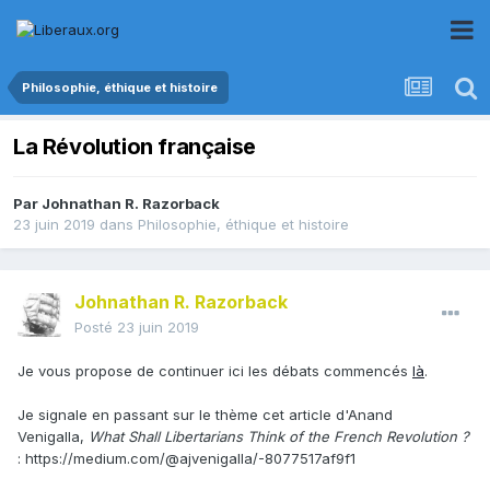
Philosophie, éthique et histoire
La Révolution française
Par
Johnathan R. Razorback
23 juin 2019
dans
Philosophie, éthique et histoire
Johnathan R. Razorback
Posté
23 juin 2019
Je vous propose de continuer ici les débats commencés
là
.
Je signale en passant sur le thème cet article d'Anand
Venigalla,
What Shall Libertarians Think of the French Revolution ?
:
https://medium.com/@ajvenigalla/-8077517af9f1