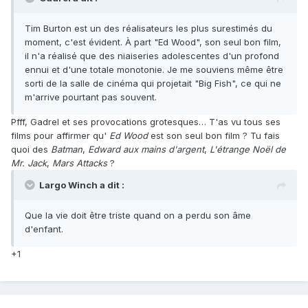
Tim Burton est un des réalisateurs les plus surestimés du
moment, c'est évident. À part "Ed Wood", son seul bon film,
il n'a réalisé que des niaiseries adolescentes d'un profond
ennui et d'une totale monotonie. Je me souviens même être
sorti de la salle de cinéma qui projetait "Big Fish", ce qui ne
m'arrive pourtant pas souvent.
Pfff, Gadrel et ses provocations grotesques… T'as vu tous ses
films pour affirmer qu'
Ed Wood
est son seul bon film ? Tu fais
quoi des
Batman
,
Edward aux mains d'argent
,
L'étrange Noël de
Mr. Jack
,
Mars Attacks
?
Largo Winch a dit :
Que la vie doit être triste quand on a perdu son âme
d'enfant.
+1