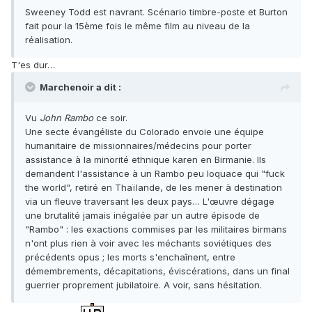
Sweeney Todd est navrant. Scénario timbre-poste et Burton
fait pour la 15ème fois le même film au niveau de la
réalisation.
T'es dur…
Marchenoir a dit :
Vu
John Rambo
ce soir.
Une secte évangéliste du Colorado envoie une équipe
humanitaire de missionnaires/médecins pour porter
assistance à la minorité ethnique karen en Birmanie. Ils
demandent l'assistance à un Rambo peu loquace qui "fuck
the world", retiré en Thaïlande, de les mener à destination
via un fleuve traversant les deux pays… L'œuvre dégage
une brutalité jamais inégalée par un autre épisode de
"Rambo" : les exactions commises par les militaires birmans
n'ont plus rien à voir avec les méchants soviétiques des
précédents opus ; les morts s'enchaînent, entre
démembrements, décapitations, éviscérations, dans un final
guerrier proprement jubilatoire. A voir, sans hésitation.