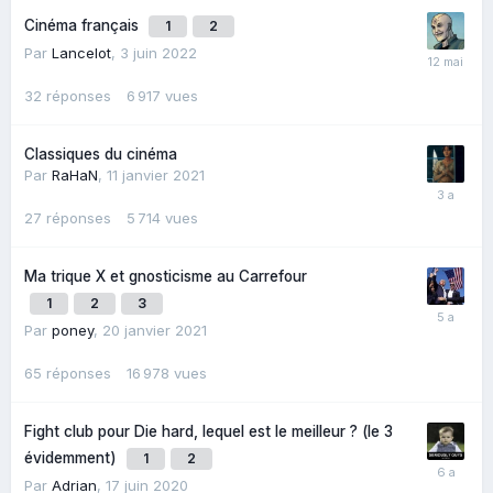
Cinéma français
1
2
Par
Lancelot
,
3 juin 2022
32
réponses
6 917
vues
Classiques du cinéma
Par
RaHaN
,
11 janvier 2021
27
réponses
5 714
vues
Ma trique X et gnosticisme au Carrefour
1
2
3
Par
poney
,
20 janvier 2021
65
réponses
16 978
vues
Fight club pour Die hard, lequel est le meilleur ? (le 3
évidemment)
1
2
Par
Adrian
,
17 juin 2020