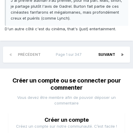
J'ai préféré
Batman II
au premier, pour ma part. Mais, sinon,
je partage plutôt l'avis de Gadrel. Burton fait partie de ces
cinéastes fanfarons et mégalomanes, mais profondément
creux et puérils (comme Lynch).
D'un autre côté c'est du cinéma, that's (just) entertainment.
PRÉCÉDENT
Page 1 sur 347
SUIVANT
Créer un compte ou se connecter pour
commenter
Vous devez être membre afin de pouvoir déposer un
commentaire
Créer un compte
Créez un compte sur notre communauté. C’est facile !