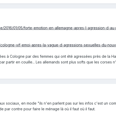
cle/2016/01/05/forte-emotion-en-allemagne-apres-l-agression-d-au
vers/cologne-vif-emoi-apres-la-vague-d-agressions-sexuelles-du-no
ées à Cologne par des femmes qui ont été agressées près de la Hau
 par partir en couille... Les allemands sont plus softs que les corses
aux sociaux, en mode "ils n'en parlent pas sur les infos c'est un com
e par contre pour faire le ménage là où il faut où il faut.