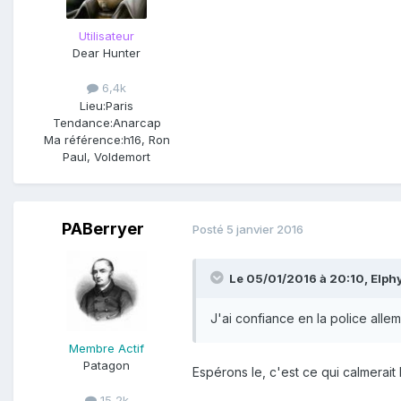
Utilisateur
Dear Hunter
6,4k
Lieu:
Paris
Tendance:
Anarcap
Ma référence:
h16, Ron
Paul, Voldemort
PABerryer
Posté
5 janvier 2016
Le 05/01/2016 à 20:10, Elphyr
J'ai confiance en la police allem
Membre Actif
Patagon
Espérons le, c'est ce qui calmerait
15,2k