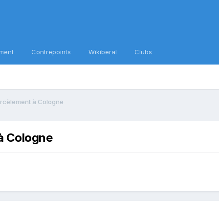
ment
Contrepoints
Wikiberal
Clubs
arcèlement à Cologne
à Cologne