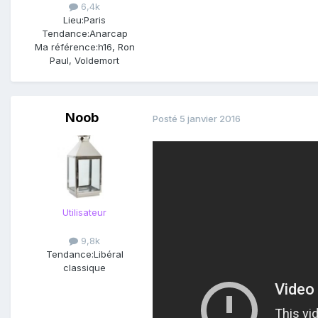
6,4k
Lieu:
Paris
Tendance:
Anarcap
Ma référence:
h16, Ron
Paul, Voldemort
Noob
Posté
5 janvier 2016
Utilisateur
9,8k
Tendance:
Libéral
classique