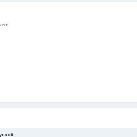
arro.
 a dit :