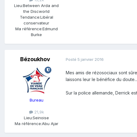
Lieu:
Between Arda and
the Discworld
Tendance:
Libéral
conservateur
Ma référence:
Edmund
Burke
Bézoukhov
Posté
5 janvier 2016
Mes amis de rézosociaux sont sûre
laissons leur le bénéfice du doute...
Sur la police allemande, Derrick e
Bureau
21,9k
Lieu:
Seinoise
Ma référence:
Abu Ajar