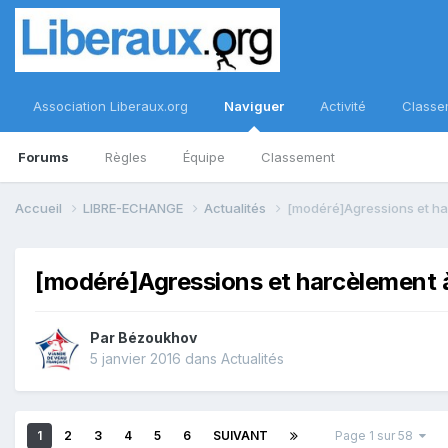
Association Liberaux.org
Naviguer
Activité
Classe
Forums
Règles
Équipe
Classement
Accueil
LIBRE-ECHANGE
Actualités
[modéré]Agressions et h
[modéré]Agressions et harcèlement 
Par
Bézoukhov
5 janvier 2016
dans
Actualités
1
2
3
4
5
6
SUIVANT
Page 1 sur 58