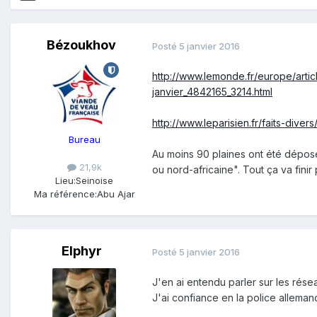
Bézoukhov
Posté
5 janvier 2016
http://www.lemonde.fr/europe/arti
janvier_4842165_3214.html
http://www.leparisien.fr/faits-di
Bureau
Au moins 90 plaines ont été dépos
21,9k
ou nord-africaine". Tout ça va finir
Lieu:
Seinoise
Ma référence:
Abu Ajar
Elphyr
Posté
5 janvier 2016
J'en ai entendu parler sur les rése
J'ai confiance en la police allemand