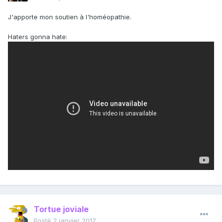
J'apporte mon soutien à l'homéopathie.
Haters gonna hate:
Tortue joviale
Posté
2 janvier 2017