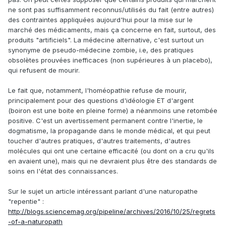
ne sont pas suffisamment reconnus/utilisés du fait (entre autres)
des contraintes appliquées aujourd'hui pour la mise sur le
marché des médicaments, mais ça concerne en fait, surtout, des
produits "artificiels". La médecine alternative, c'est surtout un
synonyme de pseudo-médecine zombie, i.e, des pratiques
obsolètes prouvées inefficaces (non supérieures à un placebo),
qui refusent de mourir.
Le fait que, notamment, l'homéopathie refuse de mourir,
principalement pour des questions d'idéologie ET d'argent
(boiron est une boite en pleine forme) a néanmoins une retombée
positive. C'est un avertissement permanent contre l'inertie, le
dogmatisme, la propagande dans le monde médical, et qui peut
toucher d'autres pratiques, d'autres traitements, d'autres
molécules qui ont une certaine efficacité (ou dont on a cru qu'ils
en avaient une), mais qui ne devraient plus être des standards de
soins en l'état des connaissances.
Sur le sujet un article intéressant parlant d'une naturopathe
"repentie" :
http://blogs.sciencemag.org/pipeline/archives/2016/10/25/regrets
-of-a-naturopath