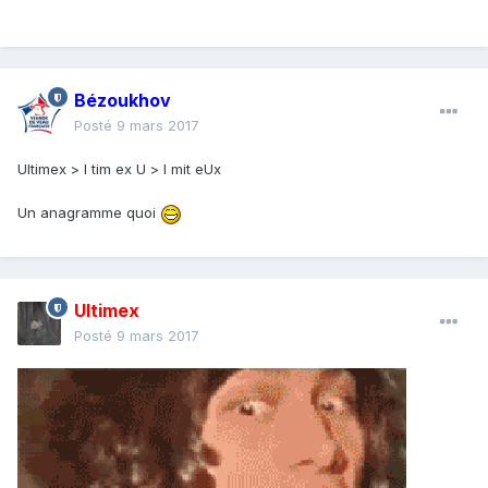
Bézoukhov
Posté
9 mars 2017
Ultimex > l tim ex U > l mit eUx
Un anagramme quoi
Ultimex
Posté
9 mars 2017