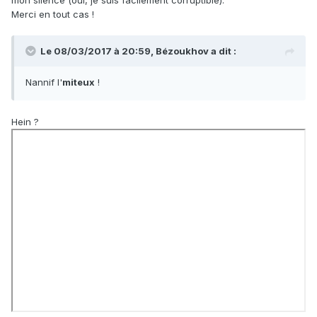
mon silence (oui, je suis facilement corruptible).
Merci en tout cas !
Le 08/03/2017 à 20:59,
Bézoukhov
a dit :
Nannif l'
miteux
!
Hein ?