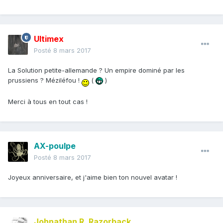
Ultimex
Posté
8 mars 2017
La Solution petite-allemande ? Un empire dominé par les
prussiens ? Méziléfou !
(
)
Merci à tous en tout cas !
AX-poulpe
Posté
8 mars 2017
Joyeux anniversaire, et j'aime bien ton nouvel avatar !
Johnathan R. Razorback