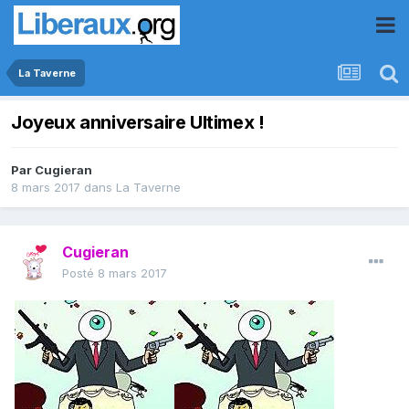
La Taverne
Joyeux anniversaire Ultimex !
Par
Cugieran
8 mars 2017
dans
La Taverne
Cugieran
Posté
8 mars 2017