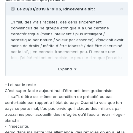
Le 29/01/2019 à 19:06,
Rincevent
a dit :
En fait, des vrais racistes, des gens sincèrement
convaincus de "le groupe ethnique X a une certaine
caractéristique (moins intelligent / plus intelligent /
parasitique par nature / voleur par essence),
donc
doit avoir
moins de droits / mérite d'être tabassé / doit être discriminé
par la loi", j'en connais franchement peu. Et encore une
fois, j'ai été militant antiraciste, je peux te dire que j'en ai lu
et entendu, des conneries.
Expand
+1 et sur le reste
C'est super facile aujourd'hui d'être anti-immigrationniste:
- Il suffit d'être soi-même en condition de précatié ou pas
confortable par rapport à l'état du pays. Quand tu vois que ton
pays se porte mal, t'as pas envie qu'il claque des milliards par
trouzaines pour accueillir des réfugiés qu'il faudra nourrir-loger-
blanchir.
- l'insécurité.
Perso dans ma petite ville allemande, des réfugiés on en a, et la