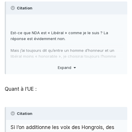
Citation
Est-ce que NDA est « Libéral » comme je le suis ? La
réponse est évidemment non.
Mais j’ai toujours dit qu’entre un homme d’honneur et un
libéral moins « honorable », je choisirai toujours l’homme
d’honneur. Ce que je fais d’autant plus facilement qu’il n’y a
Expand
en vue aucun libéral, honorable ou pas.
Qui plus est, à quoi sert de discuter du sexe des anges
quand les ennemis sont en train d’assiéger
Quant à l’UE
:
Constantinople ? On a vu le résultat…Constantinople
s’appelle maintenant Istanbul.
Citation
Si l’on additionne les voix des Hongrois, des