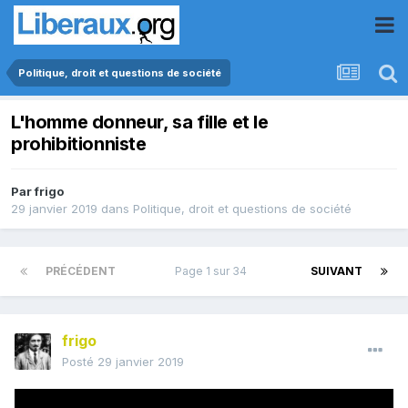
Politique, droit et questions de société
L'homme donneur, sa fille et le
prohibitionniste
Par
frigo
29 janvier 2019
dans
Politique, droit et questions de société
PRÉCÉDENT
Page 1 sur 34
SUIVANT
frigo
Posté
29 janvier 2019