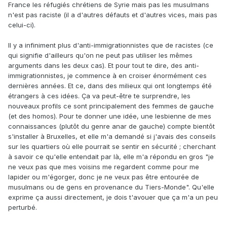
France les réfugiés chrétiens de Syrie mais pas les musulmans
n'est pas raciste (il a d'autres défauts et d'autres vices, mais pas
celui-ci).
Il y a infiniment plus d'anti-immigrationnistes que de racistes (ce
qui signifie d'ailleurs qu'on ne peut pas utiliser les mêmes
arguments dans les deux cas). Et pour tout te dire, des anti-
immigrationnistes, je commence à en croiser énormément ces
dernières années. Et ce, dans des milieux qui ont longtemps été
étrangers à ces idées. Ça va peut-être te surprendre, les
nouveaux profils ce sont principalement des femmes de gauche
(et des homos). Pour te donner une idée, une lesbienne de mes
connaissances (plutôt du genre anar de gauche) compte bientôt
s'installer à Bruxelles, et elle m'a demandé si j'avais des conseils
sur les quartiers où elle pourrait se sentir en sécurité ; cherchant
à savoir ce qu'elle entendait par là, elle m'a répondu en gros "je
ne veux pas que mes voisins me regardent comme pour me
lapider ou m'égorger, donc je ne veux pas être entourée de
musulmans ou de gens en provenance du Tiers-Monde". Qu'elle
exprime ça aussi directement, je dois t'avouer que ça m'a un peu
perturbé.