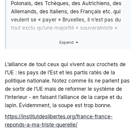
Polonais, des Tchèques, des Autrichiens, des
Allemands, des Italiens, des Français etc. qui
veulent se « payer » Bruxelles, il n’est pas du
tout exclu qu’une majorité « souverainiste »
voit le jour au Parlement Européen et que nous
Expand
puissions enfin procéder à ce
que des amis
libéraux appellent le “Bruxit”
c’est-à-dire sortir
Bruxelles et la mafia technocratique qui nous
L’alliance de tout ceux qui vivent aux crochets de
gouverne de l’Europe alors que tous ces gens
l’UE : les pays de l’Est et les partis ratés de la
n’ont aucune légitimité démocratique. C’est-à-
politique nationale.
Notez comme ils ne parlent pas
dire que, risque de se présenter une
de sortir de l’UE mais de reformer le système de
opportunité de reformer l’Europe que nous
l’interieur - en faisant l’alliance de la carpe et du
aimons tous, de façon démocratique, et donc
lapin. Évidemment, la soupe est trop bonne.
de libérer les peuples européens.
https://institutdeslibertes.org/france-france-
reponds-a-ma-triste-querelle/