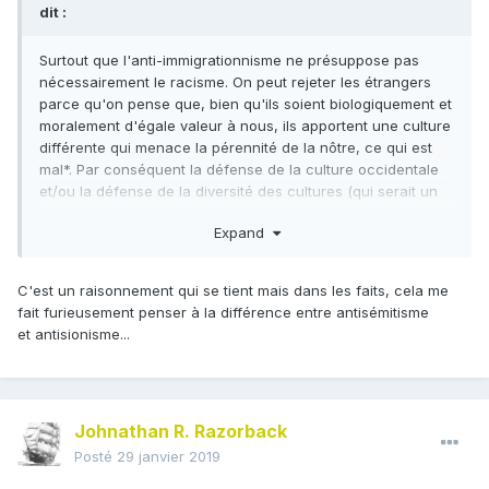
dit :
Surtout que l'anti-immigrationnisme ne présuppose pas
nécessairement le racisme. On peut rejeter les étrangers
parce qu'on pense que, bien qu'ils soient biologiquement et
moralement d'égale valeur à nous, ils apportent une culture
différente qui menace la pérennité de la nôtre, ce qui est
mal*. Par conséquent la défense de la culture occidentale
et/ou la défense de la diversité des cultures (qui serait un
bien) implique de restreindre l'immigration.
Expand
C'est un raisonnement qui se tient mais dans les faits, cela me
fait furieusement penser à la différence entre antisémitisme
et antisionisme...
Johnathan R. Razorback
Posté
29 janvier 2019