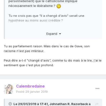
personnellement) que le catholicisme implique
nécessairement le libéralisme ?
Tu ne crois pas que "il a changé d'avis" serait une
hypothèse au moins aussi crédible ?
Par ailleurs (et ça m'arrache la gueule de le dire, moi qui ai
Expand
été militant anti-raciste) on peut être raciste et libéral. J'ai
pour ma part croisé, ici et ailleurs, des antisémites qui sont
authentiquement libéraux (au sens de : ils sont
Tu as parfaitement raison. Mais dans le cas de Gave, son
indubitablement libéraux, mais par ailleurs, ils ont des
racisme n'est pas intérieur.
opinions clairement antisémites, sans qu'ils souhaitent pour
autant que les Juifs fassent l'objet de violence directe ou
Peut-être a-t-il "changé d'avis", comme tu dis mais à le lire, j'ai le
indirecte, i.e. étatique).
sentiment que c'est plus profond.
Calembredaine
Posté
29 janvier 2019
Le 29/01/2019 à 17:41,
Johnathan R. Razorback
a