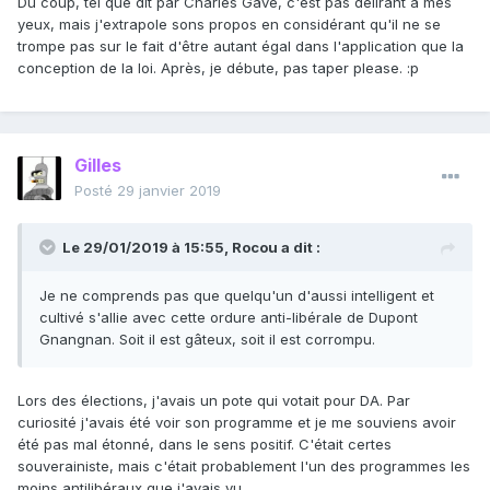
Du coup, tel que dit par Charles Gave, c'est pas délirant à mes
yeux, mais j'extrapole sons propos en considérant qu'il ne se
trompe pas sur le fait d'être autant égal dans l'application que la
conception de la loi. Après, je débute, pas taper please.
:p
Gilles
Posté
29 janvier 2019
Le 29/01/2019 à 15:55,
Rocou
a dit :
Je ne comprends pas que quelqu'un d'aussi intelligent et
cultivé s'allie avec cette ordure anti-libérale de Dupont
Gnangnan. Soit il est gâteux, soit il est corrompu.
Lors des élections, j'avais un pote qui votait pour DA. Par
curiosité j'avais été voir son programme et je me souviens avoir
été pas mal étonné, dans le sens positif. C'était certes
souverainiste, mais c'était probablement l'un des programmes les
moins antilibéraux que j'avais vu.