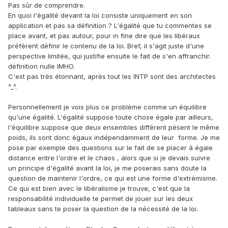
Pas sûr de comprendre.
view is entirely consistent with the legitimate defensive use
En quoi l'égalité devant la loi consiste uniquement en son
of force; such force restores equality in authority rather than
application et pas sa définition ? L'égalité que tu commentes se
violating it. But any initiatory use of force involves treating
place avant, et pas autour, pour in fine dire que les libéraux
other people as though they were “made for one another’s
préfèrent définir le contenu de la loi. Bref, il s'agit juste d'une
uses,” and so is forbidden as an affront to human equality.
perspective limitée, qui justifie ensuite le fait de s'en affranchir.
Those who see only two forms that equality can take—
définition nulle IMHO.
substantive socioeconomic equality and formal equality
C'est pas très étonnant, après tout les INTP sont des architectes
before the law—have neglected the possibility of libertarian
^_^.
equality, which is
substantive but not socioeconomic."
Personnellement je vois plus ce problème comme un équilibre
qu'une égalité. L'égalité suppose toute chose égale par ailleurs,
l'équilibre suppose que deux ensembles différent pèsent le même
poids, ils sont donc égaux indépendamment de leur forme. Je me
pose par exemple des questions sur le fait de se placer à égale
distance entre l'ordre et le chaos , alors que si je devais suivre
un principe d'égalité avant la loi, je me poserais sans doute la
question de maintenir l'ordre, ce qui est une forme d'extrémisme.
Ce qui est bien avec le libéralisme je trouve, c'est que la
responsabilité individuelle te permet de jouer sur les deux
tableaux sans te poser la question de la nécessité de la loi.