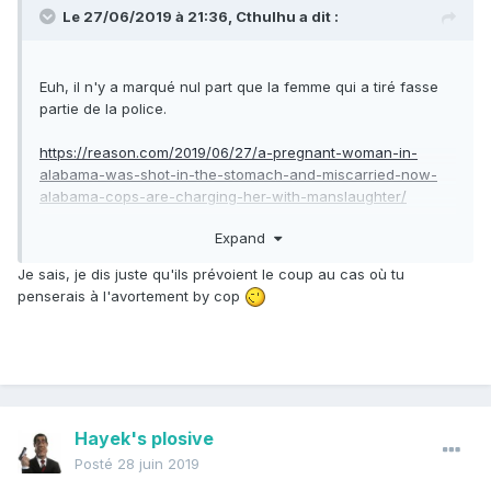
Le 27/06/2019 à 21:36,
Cthulhu
a dit :
Euh, il n'y a marqué nul part que la femme qui a tiré fasse
partie de la police.
https://reason.com/2019/06/27/a-pregnant-woman-in-
alabama-was-shot-in-the-stomach-and-miscarried-now-
alabama-cops-are-charging-her-with-manslaughter/
Expand
Je sais, je dis juste qu'ils prévoient le coup au cas où tu
penserais à l'avortement by cop
Hayek's plosive
Posté
28 juin 2019