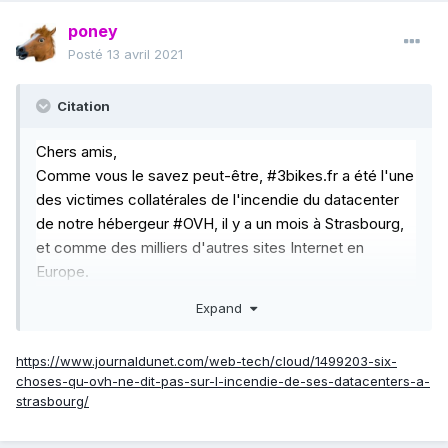
poney
Posté
13 avril 2021
Citation
Chers amis,
Comme vous le savez peut-être, #3bikes.fr a été l'une
des victimes collatérales de l'incendie du datacenter
de notre hébergeur #OVH, il y a un mois à Strasbourg,
et comme des milliers d'autres sites Internet en
Europe.
Après plusieurs semaines d'attente de remise en
Expand
service des serveurs et d'angoisse concernant la
sécurité de nos données, nous venons d'apprendre
https://www.journaldunet.com/web-tech/cloud/1499203-six-
que les deux systèmes de sauvegarde payants
choses-qu-ovh-ne-dit-pas-sur-l-incendie-de-ses-datacenters-a-
auxquels nous étions abonnés depuis de longs mois se
strasbourg/
sont révélés inefficaces, car
#OVHcloud
les stockait
en réalité dans le même datacenter !