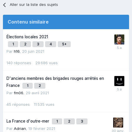
le maximum de publication. Rien que ces deux petites
Aller sur la liste des sujets
actions peuvent suffire à relancer la machine, à
générer de nouveau beaucoup de trafic sur cette page
Contenu similaire
et sur notre site, bref à oublier cette mésaventure, on
vous l'avoue, très difficile à avaler.
Élections locales 2021
Merci d'avance à vous tous.
L'équipe 3bikes.fr
1
2
3
4
5
Par
h16
,
20 juin 2021
140
réponses
29 686
vues
D'anciens membres des brigades rouges arrêtés en
France
1
2
Par
fm06
,
29 avril 2021
45
réponses
11 535
vues
La France d'outre-mer
1
2
3
Par
Adrian
,
19 février 2021