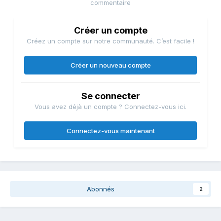
commentaire
prochaines semaines (car il va falloir reconstruire
l'intégralité du site et son contenu), #3bikes.fr n'est
Créer un compte
pas mort ! On va se relever.
Créez un compte sur notre communauté. C’est facile !
"La victoire aime l'effort" comme on dit. Tous ceux qui
font ou on fait du cyclisme en compétition savent à
Créer un nouveau compte
quel point la pente peut parfois être rude et sournoise.
Et nous, on vient de se prendre une belle gamelle ! Pas
une conséquence d'une prise de risque inutile dans le
Se connecter
peloton, non, c'est carrément un 38 tonnes qui vient de
Vous avez déjà un compte ? Connectez-vous ici.
nous griller la priorité !
Alors en ces moments difficiles que nous traversons,
Connectez-vous maintenant
nous allons avoir besoin de vous. Rassurez-vous, on ne
va pas vous demander de mettre la main à la poche,
mais juste de nous encourager. Et surtout de partager
un maximum d'articles sur les réseaux, dès que nous
pourrons à nouveau publier (dans les tout prochains
Abonnés
2
jours on l'espère). Si vous appuyez sur le bouton
"j'aime" sur cette page et sur le bouton "partager" sur