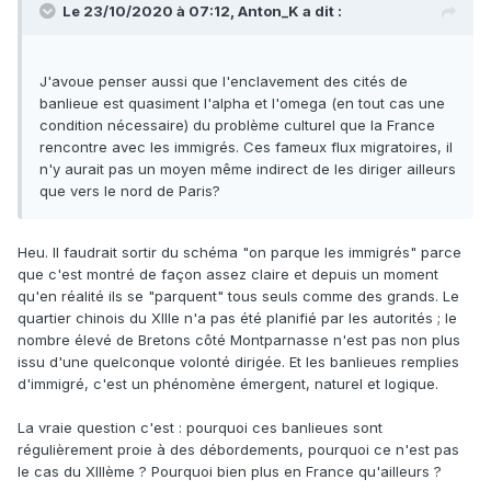
Le 23/10/2020 à 07:12,
Anton_K
a dit :
J'avoue penser aussi que l'enclavement des cités de
banlieue est quasiment l'alpha et l'omega (en tout cas une
condition nécessaire) du problème culturel que la France
rencontre avec les immigrés. Ces fameux flux migratoires, il
n'y aurait pas un moyen même indirect de les diriger ailleurs
que vers le nord de Paris?
Heu. Il faudrait sortir du schéma "on parque les immigrés" parce
que c'est montré de façon assez claire et depuis un moment
qu'en réalité ils se "parquent" tous seuls comme des grands. Le
quartier chinois du XIIIe n'a pas été planifié par les autorités ; le
nombre élevé de Bretons côté Montparnasse n'est pas non plus
issu d'une quelconque volonté dirigée. Et les banlieues remplies
d'immigré, c'est un phénomène émergent, naturel et logique.
La vraie question c'est : pourquoi ces banlieues sont
régulièrement proie à des débordements, pourquoi ce n'est pas
le cas du XIIIème ? Pourquoi bien plus en France qu'ailleurs ?