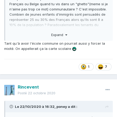
Français ou Belge quand tu vis dans un "ghetto"(meme si je
n'aime pas trop ce mot) communautaire ? C'est impossible.
Combien de jeunes enfants d'immigrés sont persuadés de
représenter 25 ou 30% des Français alors qu'ils sont 8 a
10% de la population ? Paradoxalement les tenants du
granremplacement les sur-estiment aussi. C'est largement
Expand
ça qui explique qu'ils se sentent marginalisés, ils sont entre
eux et uniquement entre eux, ils se sur-estiment
Tant qu'à avoir l'école commune on pourrait aussi y forcer la
numériquement largement et s'imaginent alors relégués du
mixité. On appellerait ça la carte scolaire
reste du pays. J'avais eu une discussion hallucinante avec
un militant qui me soutenait qu'ils étaient sous représentés
dans la presse et puis on a compté : le nombre de
Maghrebins et d'afro-descendants en Belgique et puis on a
1
7
pris les 10 ou 15 plus grosses presses en tv et en papier. Et
ben, c'était pas scientifique, mais ils étaient plutôt
parfaitement représentés. Mais c'était totalement hors de
Rincevent
portée de sa compréhension sans lui mettre les chiffres
sous le nez parce qu'il (et les autres) vivent dans des
Posté
22 octobre 2020
ghetto où il n'y a que des gens comme eux et se sentent
séparés du reste. Et la gauche identitaire souffle sur ces
Le 22/10/2020 à 16:32,
poney
a dit :
braises là également, ainsi que les islamistes.