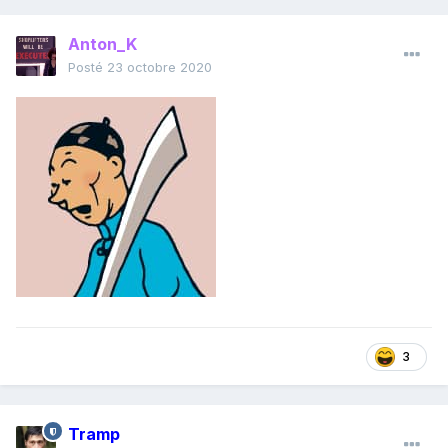
Anton_K
Posté
23 octobre 2020
3
Tramp