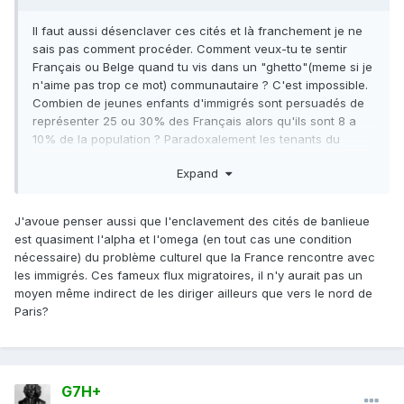
Il faut aussi désenclaver ces cités et là franchement je ne
sais pas comment procéder. Comment veux-tu te sentir
Français ou Belge quand tu vis dans un "ghetto"(meme si je
n'aime pas trop ce mot) communautaire ? C'est impossible.
Combien de jeunes enfants d'immigrés sont persuadés de
représenter 25 ou 30% des Français alors qu'ils sont 8 a
10% de la population ? Paradoxalement les tenants du
granremplacement les sur-estiment aussi. C'est largement
Expand
ça qui explique qu'ils se sentent marginalisés, ils sont entre
eux et uniquement entre eux, ils se sur-estiment
numériquement largement et s'imaginent alors relégués du
J'avoue penser aussi que l'enclavement des cités de banlieue
reste du pays.
est quasiment l'alpha et l'omega (en tout cas une condition
nécessaire) du problème culturel que la France rencontre avec
les immigrés. Ces fameux flux migratoires, il n'y aurait pas un
moyen même indirect de les diriger ailleurs que vers le nord de
Paris?
G7H+