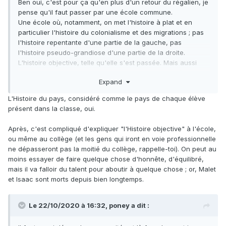
Ben oui, c'est pour ça qu'en plus d'un retour du régalien, je
pense qu'il faut passer par une école commune.
Une école où, notamment, on met l'histoire à plat et en
particulier l'histoire du colonialisme et des migrations ; pas
l'histoire repentante d'une partie de la gauche, pas
l'histoire pseudo-grandiose d'une partie de la droite.
L'histoire objective, telle qu'elle s'est passée. Mais aussi
l'histoire du pays d'accueil, l'histoire de la mentalité locale
Expand
(je suppose que c'est ton "comment on est arrivé là), une
formation qui peut à la fois faire l'histoire de chacun mais
L'Histoire du pays, considéré comme le pays de chaque élève
aussi et surtout parler de ce qui rassemble et de pourquoi
présent dans la classe, oui.
on est Français ou Belge ou Allemand qu'on soit juif,
musulman, catholique, libéral, socialiste ou que sais-je.
Après, c'est compliqué d'expliquer "l'Histoire objective" à l'école,
ou même au collège (et les gens qui iront en voie professionnelle
ne dépasseront pas la moitié du collège, rappelle-toi). On peut au
moins essayer de faire quelque chose d'honnête, d'équilibré,
mais il va falloir du talent pour aboutir à quelque chose ; or, Malet
et Isaac sont morts depuis bien longtemps.
Le 22/10/2020 à 16:32,
poney
a dit :