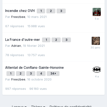
Incendie chez OVH
1
2
3
Par
Freezbee
,
10 mars 2021
67
réponses
15 988
vues
La France d'outre-mer
1
2
3
Par
Adrian
,
19 février 2021
78
réponses
13 757
vues
Attentat de Conflans-Sainte-Honorine
1
2
3
4
34
Par
Freezbee
,
16 octobre 2020
997
réponses
96 160
vues
Langue
Thème
Politique de confidentialité