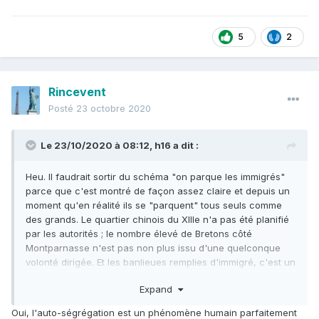
5
2
Rincevent
Posté
23 octobre 2020
Le 23/10/2020 à 08:12,
h16
a dit :
Heu. Il faudrait sortir du schéma "on parque les immigrés"
parce que c'est montré de façon assez claire et depuis un
moment qu'en réalité ils se "parquent" tous seuls comme
des grands. Le quartier chinois du XIIIe n'a pas été planifié
par les autorités ; le nombre élevé de Bretons côté
Montparnasse n'est pas non plus issu d'une quelconque
volonté dirigée. Et les banlieues remplies d'immigré, c'est un
phénomène émergent, naturel et logique.
Expand
Oui, l'auto-ségrégation est un phénomène humain parfaitement