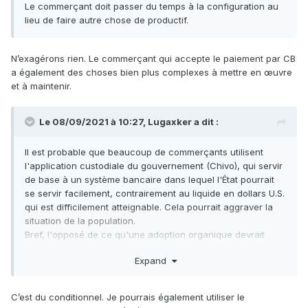
Le commerçant doit passer du temps à la configuration au
lieu de faire autre chose de productif.
N’exagérons rien. Le commerçant qui accepte le paiement par CB
a également des choses bien plus complexes à mettre en œuvre
et à maintenir.
Le 08/09/2021 à 10:27,
Lugaxker
a dit :
Il est probable que beaucoup de commerçants utilisent
l'application custodiale du gouvernement (Chivo), qui servir
de base à un système bancaire dans lequel l'État pourrait
se servir facilement, contrairement au liquide en dollars U.S.
qui est difficilement atteignable. Cela pourrait aggraver la
situation de la population.
Bref, l'opposé de ce qu'une adoption organique devrait
produire (des gens qui auraient de vrais bitcoins, dans de
Expand
vrais canaux, liés à des vraies clés privées).
C’est du conditionnel. Je pourrais également utiliser le