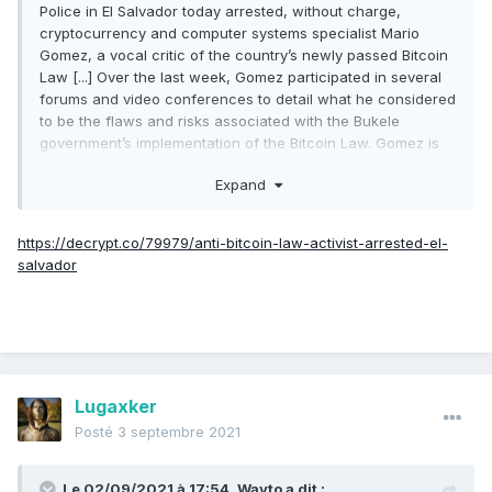
Police in El Salvador today arrested, without charge,
cryptocurrency and computer systems specialist Mario
Gomez, a vocal critic of the country’s newly passed Bitcoin
Law [...] Over the last week, Gomez participated in several
forums and video conferences to detail what he considered
to be the flaws and risks associated with the Bukele
government’s implementation of the Bitcoin Law. Gomez is
also credited for leaking key details of the country’s Chivo
Expand
cryptocurrency wallet, which was created by the
government to control the dollar-to-bitcoin exchange
process and is promoted as the official Salvadoran Bitcoin
https://decrypt.co/79979/anti-bitcoin-law-activist-arrested-el-
wallet. The analyst pointed to several design features in the
salvador
Chivo wallet that concerned him,
including the fact that
the operating costs of the “zero-fee service” would be
paid for with tax money
.
Lugaxker
Posté
3 septembre 2021
Le 02/09/2021 à 17:54,
Wayto
a dit :