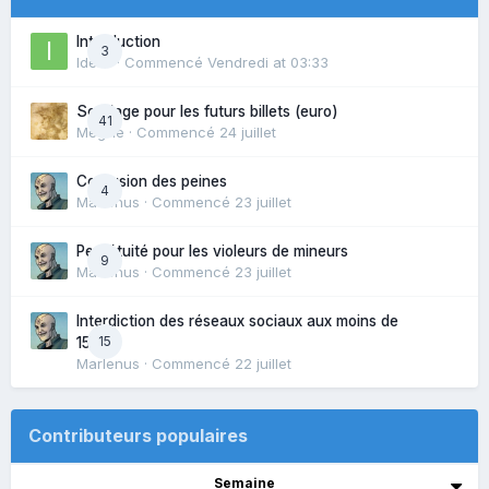
Introduction
3
Idelle
· Commencé
Vendredi at 03:33
Sondage pour les futurs billets (euro)
41
Mégille
· Commencé
24 juillet
Confusion des peines
4
Marlenus
· Commencé
23 juillet
Perpétuité pour les violeurs de mineurs
9
Marlenus
· Commencé
23 juillet
Interdiction des réseaux sociaux aux moins de
15
15ans
Marlenus
· Commencé
22 juillet
Contributeurs populaires
Semaine