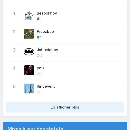
1
Bézoukhov
1
2
Freezbee
1
3
Johnnieboy
0
4
ph11
0
5
Rincevent
0
En afficher plus
Mises à jour des statuts