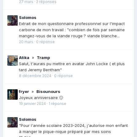
27 mars
·
2 réponses
Solomos
Extrait de mon questionnaire professionnel sur l'impact
carbone de mon travail : "combien de fois par semaine
mangez-vous de la viande rouge ? viande blanche...
20 mars
·
0 réponse
Atika
»
Tramp
Salut, t'aurais pu mettre en avatar John Locke ( et plus
tard Jeremy Bentham"
8 décembre 2024
·
0 réponse
fryer
»
Bisounours
Joyeux anniversaire 🙂
19 janvier 2024
·
1 réponse
Solomos
"Pour l'année scolaire 2023-2024, j'autorise mon enfant
à manger le pique-nique préparé par mes soins