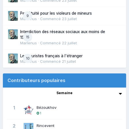
Marlenus
· Commencé
23 juillet
Perpétuité pour les violeurs de mineurs
9
Marlenus
· Commencé
23 juillet
Interdiction des réseaux sociaux aux moins de
15
15ans
Marlenus
· Commencé
22 juillet
Les touristes français à l'étranger
10
Marlenus
· Commencé
21 juillet
Contributeurs populaires
Semaine
1
Bézoukhov
1
2
Rincevent