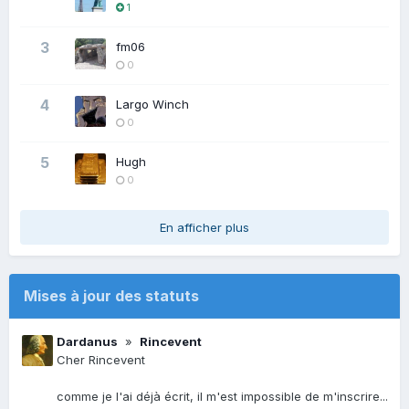
1
3
fm06
0
4
Largo Winch
0
5
Hugh
0
En afficher plus
Mises à jour des statuts
Dardanus
»
Rincevent
Cher Rincevent
comme je l'ai déjà écrit, il m'est impossible de m'inscrire...