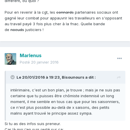
différent, ou quoi ?
Pour en revenir à la cgt, les
connards
partenaires sociaux ont
gagné leur combat pour appauvrir les travailleurs en s'opposant
au travail payé 3 fois plus cher à la fnac. Quelle bande
de
noeuds
justiciers !
Marlenus
Posté
20 janvier 2016
Le 20/01/2016 à 19:23, Bisounours a dit :
intérimaire, c'est un bon plan, je trouve ; mais je ne suis pas
certaine que tu puisses être chômiste indemnisé un long
moment, il me semble en tous cas que pour les saisonniers,
ce n'est plus possible au-delà de x saisons, des petits
malins ayant trouvé le principe assez sympa.
Si tu as des infos suis preneur.
Car là moi j'en suis resté sur ça: