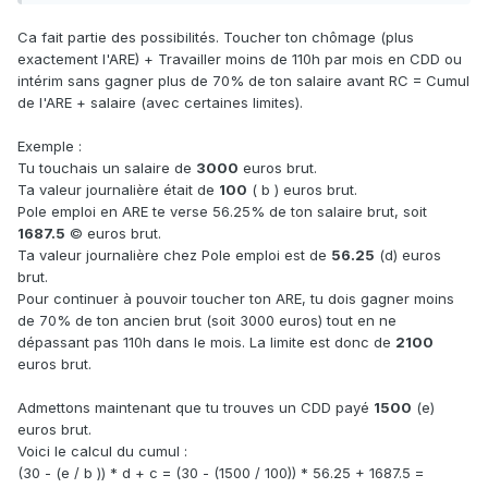
Ca fait partie des possibilités. Toucher ton chômage (plus
exactement l'ARE) + Travailler moins de 110h par mois en CDD ou
intérim sans gagner plus de 70% de ton salaire avant RC = Cumul
de l'ARE + salaire (avec certaines limites).
Exemple :
Tu touchais un salaire de
3000
euros brut.
Ta valeur journalière était de
100
( b ) euros brut.
Pole emploi en ARE te verse 56.25% de ton salaire brut, soit
1687.5
© euros brut.
Ta valeur journalière chez Pole emploi est de
56.25
(d) euros
brut.
Pour continuer à pouvoir toucher ton ARE, tu dois gagner moins
de 70% de ton ancien brut (soit 3000 euros) tout en ne
dépassant pas 110h dans le mois. La limite est donc de
2100
euros brut.
Admettons maintenant que tu trouves un CDD payé
1500
(e)
euros brut.
Voici le calcul du cumul :
(30 - (e / b )) * d + c = (30 - (1500 / 100)) * 56.25 + 1687.5 =