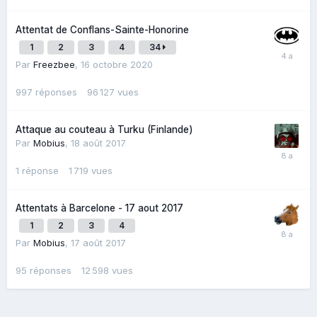
Attentat de Conflans-Sainte-Honorine
1
2
3
4
34
Par
Freezbee
,
16 octobre 2020
997
réponses
96 127
vues
Attaque au couteau à Turku (Finlande)
Par
Mobius
,
18 août 2017
1
réponse
1 719
vues
Attentats à Barcelone - 17 aout 2017
1
2
3
4
Par
Mobius
,
17 août 2017
95
réponses
12 598
vues