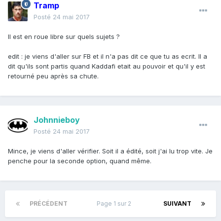
Tramp
Manchester.
Posté
24 mai 2017
Les deux frères fréquentaient la mosquée locale de
Il est en roue libre sur quels sujets ?
Didsbury, affirme encore le Guardian.
edit : je viens d'aller sur FB et il n'a pas dit ce que tu as ecrit. Il a
dit qu'ils sont partis quand Kaddafi etait au pouvoir et qu'il y est
retourné peu après sa chute.
Johnnieboy
Posté
24 mai 2017
Mince, je viens d'aller vérifier. Soit il a édité, soit j'ai lu trop vite. Je
penche pour la seconde option, quand même.
PRÉCÉDENT
Page 1 sur 2
SUIVANT