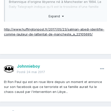
Britannique d'origine libyenne né à Manchester en 1994. Le
Daily Telegraph indique qu'il est le troisième d'une famille
de quatre enfants.
Expand
"Je peux confirmer que l'homme soupçonné d'avoir commis
l'atrocité de la nuit dernière a été identifié sous le nom de
http://www.huffingtonpost.fr/2017/05/23/salman-abedi-identifie-
Salman Abedi" et âgé de 22 ans, a affirmé le commissaire
comme-lauteur-de-lattentat-de-mancheste_a_22105695/
de police Ian Hopkins lors d'une déclaration à la presse.
"Notre priorité reste d'établir s'il a agi seul ou au sein d'un
réseau", a-t-il ajouté.
Il aurait fui le régime de Mouammar Kadhafi
Johnnieboy
Ses parents sont tous les deux nés en Libye et ont fui le
régime de Mouammar Kadhafi pour trouver refuge au
Posté
24 mai 2017
Royaume-Uni. D'abord à Londres, puis dans le quartier
résidentiel de Fallowfield, au sud de Manchester, selon la
Et Ron Paul qui est en roue libre depuis un moment et annonce
presse.
sur son facebook que ce terroriste et sa famille aurait fui le
Selon le Guardian, la police a perquisitionné une maison
chaos causé par l'intervention en Libye...
dans ce quartier où l'auteur présumé avait résidé,
procédant à une "explosion contrôlée" pour avoir accès à
la maison. Les enquêteurs ont également perquisitionné le
domicile du frère du suspect, toujours au sud de