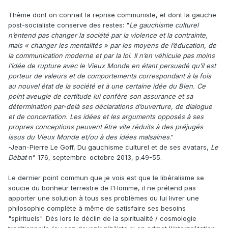
Thème dont on connait la reprise communiste, et dont la gauche
post-socialiste conserve des restes: "
Le gauchisme culturel
n’entend pas changer la société par la violence et la contrainte,
mais « changer les mentalités » par les moyens de l’éducation, de
la communication moderne et par la loi. Il n’en véhicule pas moins
l’idée de rupture avec le Vieux Monde en étant persuadé qu’il est
porteur de valeurs et de comportements correspondant à la fois
au nouvel état de la société et à une certaine idée du Bien. Ce
point aveugle de certitude lui confère son assurance et sa
détermination par-delà ses déclarations d’ouverture, de dialogue
et de concertation. Les idées et les arguments opposés à ses
propres conceptions peuvent être vite réduits à des préjugés
issus du Vieux Monde et/ou à des idées malsaines
."
-Jean-Pierre Le Goff, Du gauchisme culturel et de ses avatars,
Le
Débat
n° 176, septembre-octobre 2013, p.49-55.
Le dernier point commun que je vois est que le libéralisme se
soucie du bonheur terrestre de l'Homme, il ne prétend pas
apporter une solution à tous ses problèmes ou lui livrer une
philosophie complète à même de satisfaire ses besoins
"spirituels". Dès lors le déclin de la spiritualité / cosmologie