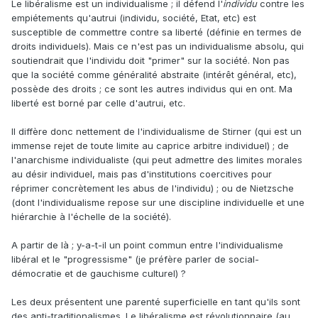
cela, je trouve le détour fantaisiste.
Le libéralisme est un individualisme ; il défend l'
individu
contre les
empiétements qu'autrui (individu, société, Etat, etc) est
susceptible de commettre contre sa liberté (définie en termes de
droits individuels). Mais ce n'est pas un individualisme absolu, qui
soutiendrait que l'individu doit "primer" sur la société. Non pas
que la société comme généralité abstraite (intérêt général, etc),
possède des droits ; ce sont les autres individus qui en ont. Ma
liberté est borné par celle d'autrui, etc.
Il diffère donc nettement de l'individualisme de Stirner (qui est un
immense rejet de toute limite au caprice arbitre individuel) ; de
l'anarchisme individualiste (qui peut admettre des limites morales
au désir individuel, mais pas d'institutions coercitives pour
réprimer concrètement les abus de l'individu) ; ou de Nietzsche
(dont l'individualisme repose sur une discipline individuelle et une
hiérarchie à l'échelle de la société).
A partir de là ; y-a-t-il un point commun entre l'individualisme
libéral et le "progressisme" (je préfère parler de social-
démocratie et de gauchisme culturel) ?
Les deux présentent une parenté superficielle en tant qu'ils sont
des
anti-traditionalismes
. Le libéralisme est révolutionnaire (au