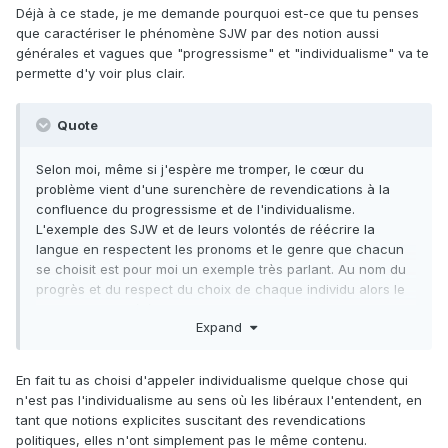
Déjà à ce stade, je me demande pourquoi est-ce que tu penses
que caractériser le phénomène SJW par des notion aussi
générales et vagues que "progressisme" et "individualisme" va te
permette d'y voir plus clair.
Quote
Selon moi, même si j'espère me tromper, le cœur du
problème vient d'une surenchère de revendications à la
confluence du progressisme et de l'individualisme.
L'exemple des SJW et de leurs volontés de réécrire la
langue en respectent les pronoms et le genre que chacun
se choisit est pour moi un exemple très parlant. Au nom du
progrès et du respect du choix de chaque individu alors le
reste de la société doit plier et remballer les principes
Expand
d'égalité devant la loi, de liberté d’opinion, de religion et de
réunion. S'approche le moment où ses grandes libertés
seront considérés comme nulle au regard des
En fait tu as choisi d'appeler individualisme quelque chose qui
revendications de quelques mouvements progressistes
n'est pas l'individualisme au sens où les libéraux l'entendent, en
organisés et revendicatif. Jamais l'idée qu'une minorité
tant que notions explicites suscitant des revendications
organisée est capable de dominer une majorité n'aura été
politiques, elles n'ont simplement pas le même contenu.