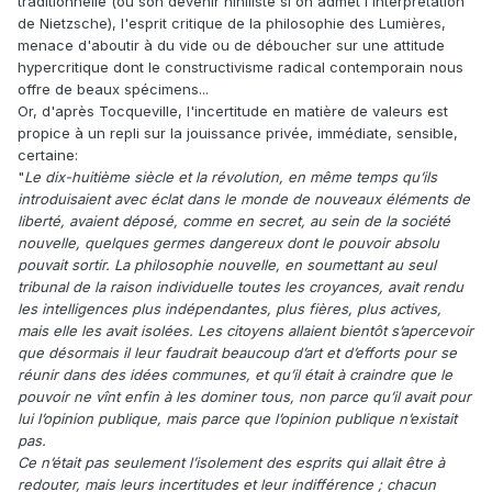
traditionnelle (ou son devenir nihiliste si on admet l'interprétation
de Nietzsche), l'esprit critique de la philosophie des Lumières,
menace d'aboutir à du vide ou de déboucher sur une attitude
hypercritique dont le constructivisme radical contemporain nous
offre de beaux spécimens...
Or, d'après Tocqueville, l'incertitude en matière de valeurs est
propice à un repli sur la jouissance privée, immédiate, sensible,
certaine:
"
Le dix-huitième siècle et la révolution, en même temps qu’ils
introduisaient avec éclat dans le monde de nouveaux éléments de
liberté, avaient déposé, comme en secret, au sein de la société
nouvelle, quelques germes dangereux dont le pouvoir absolu
pouvait sortir. La philosophie nouvelle, en soumettant au seul
tribunal de la raison individuelle toutes les croyances, avait rendu
les intelligences plus indépendantes, plus fières, plus actives,
mais elle les avait isolées. Les citoyens allaient bientôt s’apercevoir
que désormais il leur faudrait beaucoup d’art et d’efforts pour se
réunir dans des idées communes, et qu’il était à craindre que le
pouvoir ne vînt enfin à les dominer tous, non parce qu’il avait pour
lui l’opinion publique, mais parce que l’opinion publique n’existait
pas.
Ce n’était pas seulement l’isolement des esprits qui allait être à
redouter, mais leurs incertitudes et leur indifférence ; chacun