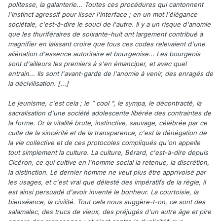
politesse, la galanterie... Toutes ces procédures qui cantonnent
l'instinct agressif pour lisser l'interface ; en un mot l'élégance
sociétale, c'est-à-dire le souci de l'autre. Il y a un risque d'anomie
que les thuriféraires de soixante-huit ont largement contribué à
magnifier en laissant croire que tous ces codes relevaient d'une
aliénation d'essence autoritaire et bourgeoise... Les bourgeois
sont d'ailleurs les premiers à s'en émanciper, et avec quel
entrain... Ils sont l'avant-garde de l'anomie à venir, des enragés de
la décivilisation. [...]
Le jeunisme, c'est cela ; le " cool ", le sympa, le décontracté, la
sacralisation d'une société adolescente libérée des contraintes de
la forme. Or la vitalité brute, instinctive, sauvage, célébrée par ce
culte de la sincérité et de la transparence, c'est la dénégation de
la vie collective et de ces protocoles compliqués qu'on appelle
tout simplement la culture. La culture, Bérard, c'est-à-dire depuis
Cicéron, ce qui cultive en l'homme social la retenue, la discrétion,
la distinction. Le dernier homme ne veut plus être apprivoisé par
les usages, et c'est vrai que délesté des impératifs de la règle, il
est ainsi persuadé d'avoir inventé le bonheur. La courtoisie, la
bienséance, la civilité. Tout cela nous suggère-t-on, ce sont des
salamalec, des trucs de vieux, des préjugés d'un autre âge et pire