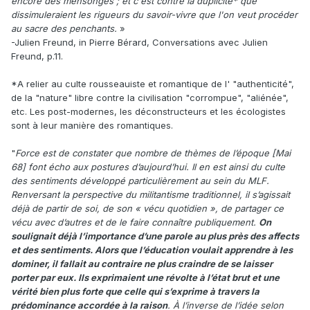
encore des mensonges ; et c'est contre la duplicité* que
dissimuleraient les rigueurs du savoir-vivre que l'on veut procéder
au sacre des penchants.
»
-Julien Freund, in Pierre Bérard, Conversations avec Julien
Freund, p.11.
*A relier au culte rousseauiste et romantique de l' "authenticité",
de la "nature" libre contre la civilisation "corrompue", "aliénée",
etc. Les post-modernes, les déconstructeurs et les écologistes
sont à leur manière des romantiques.
"
Force est de constater que nombre de thèmes de l’époque [Mai
68] font écho aux postures d’aujourd’hui. Il en est ainsi du culte
des sentiments développé particulièrement au sein du MLF.
Renversant la perspective du militantisme traditionnel, il s’agissait
déjà de partir de soi, de son « vécu quotidien », de partager ce
vécu avec d’autres et de le faire connaître publiquement.
On
soulignait déjà l’importance d’une parole au plus près des affects
et des sentiments. Alors que l’éducation voulait apprendre à les
dominer, il fallait au contraire ne plus craindre de se laisser
porter par eux. Ils exprimaient une révolte à l’état brut et une
vérité bien plus forte que celle qui s’exprime à travers la
prédominance accordée à la raison
. À l’inverse de l’idée selon