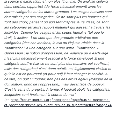
la source d'explication, et non plus l'homme. On analyse celle-ci
dans son/ses rapport(s) (de force nécessairement) avec les
autres catégories ou les autres groupes. Les usages humains sont
déterminés par des catégories. Ce ne sont plus les hommes qui
font des choix, pensent ou agissent d'après leurs idées, ce sont
les catégories (et leurs rapport mutuels) qui agissent à travers les
individus. Comme les usages et les codes humains (tel que le
droit, la justice...) ne sont que des produits arbitraires des
catégories (des conventions) le mal ou l'injuste réside dans la
"domination" d'une catégorie sur une autre. (Domination =
Oppression ; la notion d'oppression, de violence ou d'esclavage
n'est plus nécessairement associé à la force physique) Si une
catégorie souffre (car ce ne sont plus des humains qui souffrent,
mais des catégories) c'est donc qu'elle est légitimement victime et
qu'elle est ce pourquoi (et pour qui) il faut changer la société. A
ce titre, on doit lui fournir, non pas des droits égaux (masque de la
domination, donc de l'oppression), mais davantage de pouvoir.
C'est le sens du progrès. A terme, il faudrait abolir les catégories,
lesquelles sont finalement la source du mal
."
(cf:
https://forum.liberaux.org/index.php?/topic/54073-marxisme-
et-postmodernisme-les-aventures-de-la-superstructure/&page=4