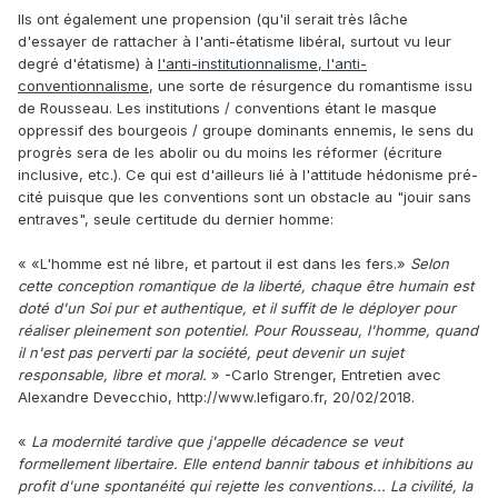
Ils ont également une propension (qu'il serait très lâche
d'essayer de rattacher à l'anti-étatisme libéral, surtout vu leur
degré d'étatisme) à
l'anti-institutionnalisme, l'anti-
conventionnalisme
, une sorte de résurgence du romantisme issu
de Rousseau. Les institutions / conventions étant le masque
oppressif des bourgeois / groupe dominants ennemis, le sens du
progrès sera de les abolir ou du moins les réformer (écriture
inclusive, etc.). Ce qui est d'ailleurs lié à l'attitude hédonisme pré-
cité puisque que les conventions sont un obstacle au "jouir sans
entraves", seule certitude du dernier homme:
« «L'homme est né libre, et partout il est dans les fers.»
Selon
cette conception romantique de la liberté, chaque être humain est
doté d'un Soi pur et authentique, et il suffit de le déployer pour
réaliser pleinement son potentiel. Pour Rousseau, l'homme, quand
il n'est pas perverti par la société, peut devenir un sujet
responsable, libre et moral.
» -Carlo Strenger, Entretien avec
Alexandre Devecchio, http://www.lefigaro.fr, 20/02/2018.
«
La modernité tardive que j'appelle décadence se veut
formellement libertaire. Elle entend bannir tabous et inhibitions au
profit d'une spontanéité qui rejette les conventions... La civilité, la