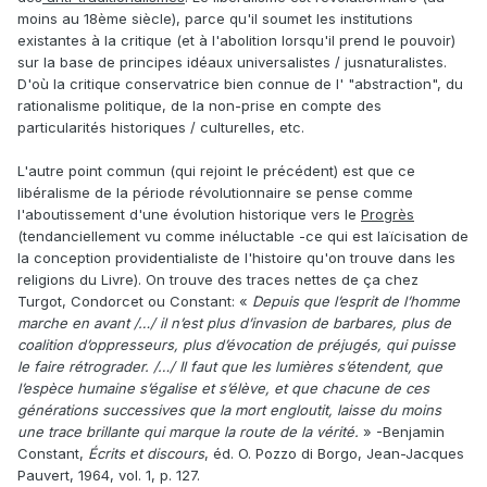
moins au 18ème siècle), parce qu'il soumet les institutions
existantes à la critique (et à l'abolition lorsqu'il prend le pouvoir)
sur la base de principes idéaux universalistes / jusnaturalistes.
D'où la critique conservatrice bien connue de l' "abstraction", du
rationalisme politique, de la non-prise en compte des
particularités historiques / culturelles, etc.
L'autre point commun (qui rejoint le précédent) est que ce
libéralisme de la période révolutionnaire se pense comme
l'aboutissement d'une évolution historique vers le
Progrès
(tendanciellement vu comme inéluctable -ce qui est laïcisation de
la conception providentialiste de l'histoire qu'on trouve dans les
religions du Livre). On trouve des traces nettes de ça chez
Turgot, Condorcet ou Constant: «
Depuis que l’esprit de l’homme
marche en avant /…/ il n’est plus d’invasion de barbares, plus de
coalition d’oppresseurs, plus d’évocation de préjugés, qui puisse
le faire rétrograder. /…/ Il faut que les lumières s’étendent, que
l’espèce humaine s’égalise et s’élève, et que chacune de ces
générations successives que la mort engloutit, laisse du moins
une trace brillante qui marque la route de la vérité.
» -Benjamin
Constant,
Écrits et discours
, éd. O. Pozzo di Borgo, Jean-Jacques
Pauvert, 1964, vol. 1, p. 127.