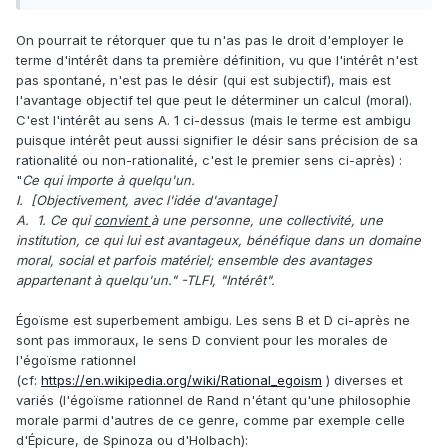
On pourrait te rétorquer que tu n'as pas le droit d'employer le
terme d'intérêt dans ta première définition, vu que l'intérêt n'est
pas spontané, n'est pas le désir (qui est subjectif), mais est
l'avantage objectif tel que peut le déterminer un calcul (moral).
C'est l'intérêt au sens A. 1 ci-dessus (mais le terme est ambigu
puisque intérêt peut aussi signifier le désir sans précision de sa
rationalité ou non-rationalité, c'est le premier sens ci-après) :
"
Ce qui importe à quelqu'un.
I. [Objectivement, avec l'idée d'avantage]
A. 1. Ce qui
convient
à une personne, une collectivité, une
institution, ce qui lui est avantageux, bénéfique dans un domaine
moral, social et parfois matériel; ensemble des avantages
appartenant à quelqu'un." -TLFI, "Intérêt".
Égoïsme est superbement ambigu. Les sens B et D ci-après ne
sont pas immoraux, le sens D convient pour les morales de
l'égoïsme rationnel
(cf:
https://en.wikipedia.org/wiki/Rational_egoism
) diverses et
variés (l'égoïsme rationnel de Rand n'étant qu'une philosophie
morale parmi d'autres de ce genre, comme par exemple celle
d'Épicure, de Spinoza ou d'Holbach):