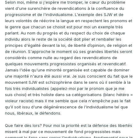
Selon moi, même si j'espère me tromper, le cœur du problème
vient d'une surenchère de revendications à la confluence du
progressisme et de l'individualisme. L'exemple des SJW et de
leurs volontés de réécrire la langue en respectent les pronoms et
le genre que chacun se choisit est pour moi un exemple très
parlant. Au nom du progrès et du respect du choix de chaque
individu alors le reste de la société doit plier et remballer les
principes d'égalité devant la loi, de liberté d’opinion, de religion et
de réunion. S'approche le moment où ses grandes libertés seront
considérés comme nulle au regard des revendications de
quelques mouvements progressistes organisés et revendicatif.
Jamais l'idée qu'une minorité organisée est capable de dominer
une majorité n'aura été aussi vrai. Je suis conscient du fait que le
mouvement SJW est schizophrène dans le sens où il semble à la
fois très individualistes (appelez-moi par le pronom que je me
suis choisi) et très holiste dans sa catégorisations (blanc hétéro =
violeur raciste) mais il me semble que cela n'empêche pas le fait
qu'il soit issu d'une dégénérescence de l'individualisme tel que
nous, libéraux, le défendons.
Que faire dès lors? Pour moi la priorité est la défense des libertés
misent à mal par ce mouvement de fond progressistes mais
comment le faire sans renier l'individualisme, fondamental pour le