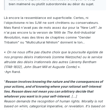
bien malmené ou plutôt subordonnée au désir du sujet.
Là encore la ressemblance est superficielle. Certes, ni
l'objectivisme ni les SJW ne sont chrétiens ou conservateurs.
Mais Rand n'avait pas de mots assez dur pour la "New Left". Je
n'ai pas encore lu la version de 1999 de
The Anti-Industrial
Revolution
, mais des titres de chapitres comme "Gender
Tribalism" ou "Multicultural Nihilism" donnent le ton...
«
On ne nous offre pas d’autre choix que la poursuite égoïste de
nos propres désirs irrationnels (comme Nietzsche) ou le service
altruiste des désirs irrationnels des autres (Jeremy Bentham
(1748-1832), John Stuart Mill et Auguste Comte)
».
-Ayn Rand.
"
Reason involves knowing the nature and the consequences of
your actions, and of knowing where your rational self-interest
lies. Reason does not mean you can arbitrary decide that
whatever you want is in your self-interest
. [...]
Reason demands the recognition of human rights. Morality is not
based on whim, categorical imperative, or revelation. It's based on