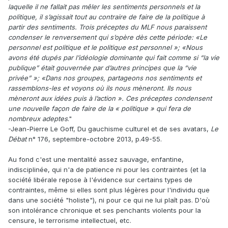
laquelle il ne fallait pas mêler les sentiments personnels et la
politique, il s’agissait tout au contraire de faire de la politique à
partir des sentiments. Trois préceptes du MLF nous paraissent
condenser le renversement qui s’opère dès cette période: «Le
personnel est politique et le politique est personnel »; «Nous
avons été dupés par l’idéologie dominante qui fait comme si “la vie
publique” était gouvernée par d’autres principes que la “vie
privée” »; «Dans nos groupes, partageons nos sentiments et
rassemblons-les et voyons où ils nous mèneront. Ils nous
mèneront aux idées puis à l’action ». Ces préceptes condensent
une nouvelle façon de faire de la « politique » qui fera de
nombreux adeptes
."
-Jean-Pierre Le Goff, Du gauchisme culturel et de ses avatars,
Le
Débat
n° 176, septembre-octobre 2013, p.49-55.
Au fond c'est une mentalité assez sauvage, enfantine,
indisciplinée, qui n'a de patience ni pour les contraintes (et la
société libérale repose à l'évidence sur certains types de
contraintes, même si elles sont plus légères pour l'individu que
dans une société "holiste"), ni pour ce qui ne lui plaît pas. D'où
son intolérance chronique et ses penchants violents pour la
censure, le terrorisme intellectuel, etc.