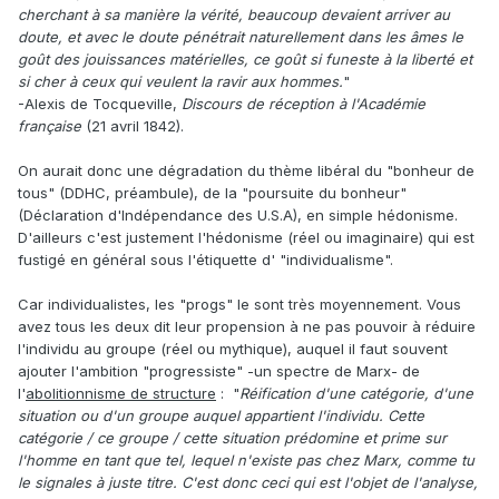
cherchant à sa manière la vérité, beaucoup devaient arriver au
doute, et avec le doute pénétrait naturellement dans les âmes le
goût des jouissances matérielles, ce goût si funeste à la liberté et
si cher à ceux qui veulent la ravir aux hommes.
"
-Alexis de Tocqueville,
Discours de réception à l'Académie
française
(21 avril 1842).
On aurait donc une dégradation du thème libéral du "bonheur de
tous" (DDHC, préambule), de la "poursuite du bonheur"
(Déclaration d'Indépendance des U.S.A), en simple hédonisme.
D'ailleurs c'est justement l'hédonisme (réel ou imaginaire) qui est
fustigé en général sous l'étiquette d' "individualisme".
Car individualistes, les "progs" le sont très moyennement. Vous
avez tous les deux dit leur propension à ne pas pouvoir à réduire
l'individu au groupe (réel ou mythique), auquel il faut souvent
ajouter l'ambition "progressiste" -un spectre de Marx- de
l'
abolitionnisme de structure
: "
Réification d'une catégorie, d'une
situation ou d'un groupe auquel appartient l'individu. Cette
catégorie / ce groupe / cette situation prédomine et prime sur
l'homme en tant que tel, lequel n'existe pas chez Marx, comme tu
le signales à juste titre. C'est donc ceci qui est l'objet de l'analyse,