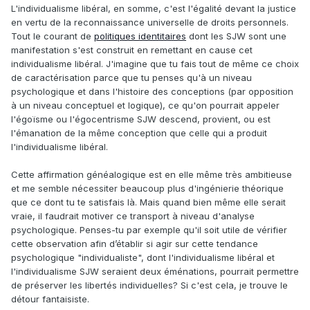
aussi vrai. Je suis conscient du fait que le mouvement SJW
L'individualisme libéral, en somme, c'est l'égalité devant la justice
est schizophrène dans le sens où il semble à la fois très
en vertu de la reconnaissance universelle de droits personnels.
individualistes (appelez-moi par le pronom que je me suis
Tout le courant de
politiques identitaires
dont les SJW sont une
choisi) et très holiste dans sa catégorisations (blanc hétéro
manifestation s'est construit en remettant en cause cet
= violeur raciste) mais il me semble que cela n'empêche
individualisme libéral. J'imagine que tu fais tout de même ce choix
pas le fait qu'il soit issu d'une dégénérescence de
de caractérisation parce que tu penses qu'à un niveau
l'individualisme tel que nous, libéraux, le défendons.
psychologique et dans l'histoire des conceptions (par opposition
à un niveau conceptuel et logique), ce qu'on pourrait appeler
l'égoïsme ou l'égocentrisme SJW descend, provient, ou est
l'émanation de la même conception que celle qui a produit
l'individualisme libéral.
Cette affirmation généalogique est en elle même très ambitieuse
et me semble nécessiter beaucoup plus d'ingénierie théorique
que ce dont tu te satisfais là. Mais quand bien même elle serait
vraie, il faudrait motiver ce transport à niveau d'analyse
psychologique. Penses-tu par exemple qu'il soit utile de vérifier
cette observation afin d’établir si agir sur cette tendance
psychologique "individualiste", dont l'individualisme libéral et
l'individualisme SJW seraient deux éménations, pourrait permettre
de préserver les libertés individuelles? Si c'est cela, je trouve le
détour fantaisiste.