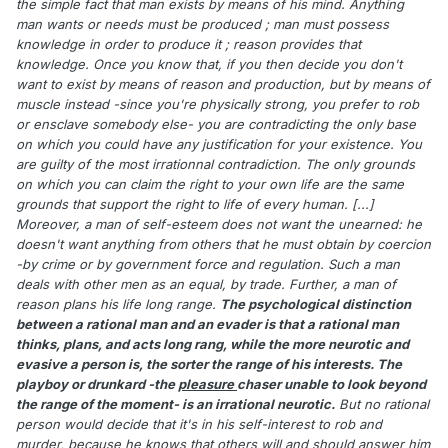
the simple fact that man exists by means of his mind. Anything
man wants or needs must be produced ; man must possess
knowledge in order to produce it ; reason provides that
knowledge. Once you know that, if you then decide you don't
want to exist by means of reason and production, but by means of
muscle instead -since you're physically strong, you prefer to rob
or ensclave somebody else- you are contradicting the only base
on which you could have any justification for your existence. You
are guilty of the most irrationnal contradiction. The only grounds
on which you can claim the right to your own life are the same
grounds that support the right to life of every human. [...]
Moreover, a man of self-esteem does not want the unearned: he
doesn't want anything from others that he must obtain by coercion
-by crime or by government force and regulation. Such a man
deals with other men as an equal, by trade. Further, a man of
reason plans his life long range.
The psychological distinction
between a rational man and an evader is that a rational man
thinks, plans, and acts long rang, while the more neurotic and
evasive a person is, the sorter the range of his interests. The
playboy or drunkard -the
pleasure
chaser unable to look beyond
the range of the moment- is an irrational neurotic.
But no rational
person would decide that it's in his self-interest to rob and
murder, because he knows that others will and should answer him