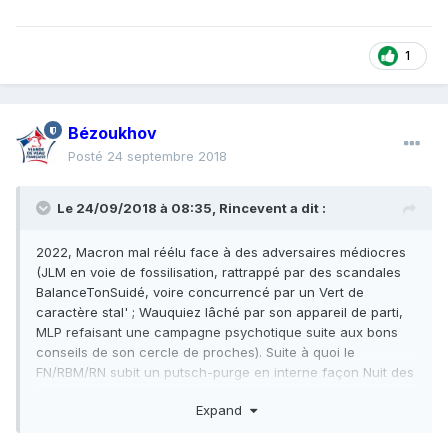
1
Bézoukhov
Posté
24 septembre 2018
Le 24/09/2018 à 08:35,
Rincevent
a dit :
2022, Macron mal réélu face à des adversaires médiocres
(JLM en voie de fossilisation, rattrappé par des scandales
BalanceTonSuidé, voire concurrencé par un Vert de
caractère stal' ; Wauquiez lâché par son appareil de parti,
MLP refaisant une campagne psychotique suite aux bons
conseils de son cercle de proches). Suite à quoi le
FN/RBM/RN subit un putsch-purge en interne façon Nuit des
Longs Couteaux, Marine et son gang sont soit éjectés soit
Expand
laissés aux manettes d'une coquille vide, et surgie de nulle
part Marion s'empare des ressources du parti. LR explose