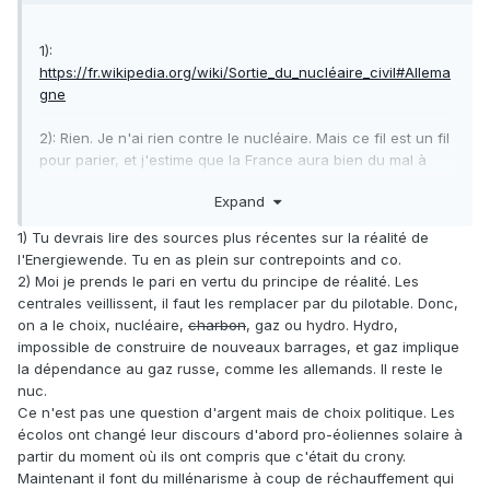
1):
https://fr.wikipedia.org/wiki/Sortie_du_nucléaire_civil#Allema
gne
2): Rien. Je n'ai rien contre le nucléaire. Mais ce fil est un fil
pour parier, et j'estime que la France aura bien du mal à
mener à bien les investissements nécessaires au
Expand
renouvellement de son parc nucléaire, et que les
résistances idéologiques seront l'un des principaux
1) Tu devrais lire des sources plus récentes sur la réalité de
obstacles sur cette voie.
l'Energiewende. Tu en as plein sur contrepoints and co.
2) Moi je prends le pari en vertu du principe de réalité. Les
centrales veillissent, il faut les remplacer par du pilotable. Donc,
on a le choix, nucléaire,
charbon
, gaz ou hydro. Hydro,
impossible de construire de nouveaux barrages, et gaz implique
la dépendance au gaz russe, comme les allemands. Il reste le
nuc.
Ce n'est pas une question d'argent mais de choix politique. Les
écolos ont changé leur discours d'abord pro-éoliennes solaire à
partir du moment où ils ont compris que c'était du crony.
Maintenant il font du millénarisme à coup de réchauffement qui