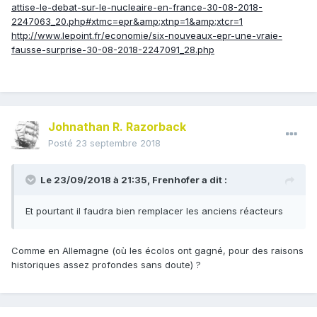
attise-le-debat-sur-le-nucleaire-en-france-30-08-2018-
2247063_20.php#xtmc=epr&amp;xtnp=1&amp;xtcr=1
http://www.lepoint.fr/economie/six-nouveaux-epr-une-vraie-
fausse-surprise-30-08-2018-2247091_28.php
Johnathan R. Razorback
Posté
23 septembre 2018
Le 23/09/2018 à 21:35,
Frenhofer
a dit :
Et pourtant il faudra bien remplacer les anciens réacteurs
Comme en Allemagne (où les écolos ont gagné, pour des raisons
historiques assez profondes sans doute) ?