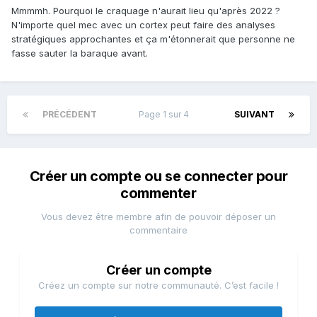
aussi (les centristes rejoignent Macron menés par Xavier
Mmmmh. Pourquoi le craquage n'aurait lieu qu'après 2022 ?
Bertrand, le reste finit aspiré dans la nouvelle nébuleuse
N'importe quel mec avec un cortex peut faire des analyses
maréchalienne, tout
comme les ouailles de Dupont-Aignan).
stratégiques approchantes et ça m'étonnerait que personne ne
Face à un Macron usé et isolé par sa propre hubris, Marion
fasse sauter la baraque avant.
est élue en 2027. Tremblez.
PRÉCÉDENT
Page 1 sur 4
SUIVANT
Créer un compte ou se connecter pour
commenter
Vous devez être membre afin de pouvoir déposer un
commentaire
Créer un compte
Créez un compte sur notre communauté. C’est facile !