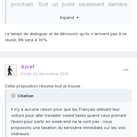
prochain. Soit un point seulement derrière
LREM, à 15% dans la même étude. En haut
Expand
du classement, le Rassemblement national
(23,5%).
Le temps de dialoguer et de découvrir qu'ils n'arrivent pas à se
Dans ce scénario, la gauche dite "de
réunir, RN sera à 30%.
gouvernement" ferait mieux que les
Républicains (13%) et que la France
insoumise (11,5%). via
BFM
Azref
Posté
20 décembre 2018
Cette proposition résume tout je trouve
:
Citation
Il n’y a aucune raison pour que les Français utilisant leur
voiture pour aller travailler soient taxés quand ceux prenant
l’avion pour partir en week-end ne le sont pas : nous
proposons une taxation du kérosène immédiate sur les vols
intérieurs.