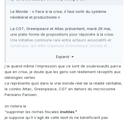
Le Monde - « Face à la crise, il faut sortir du système
néolibéral et productiviste »
La CGT, Greenpeace et Attac présentent, mardi 26 mai,
une plate-forme de propositions pour répondre à la crise.
Une initiative commune rare entre acteurs associatifs et
syndicaux, qui mêle urgences économique, sociale et
écologique.
Expand
https://www.lemonde.fr/politique/article/2020/05/26/face-
a-la-crise-il-faut-sortir-du-systeme-neoliberal-et-
j'ai quand même l'impression que ce sont de soubresaults parce
productiviste_6040737_823448.html
que en crise, je doute que les gens soit réellement réceptifs aux
idéologies vertes
Quelqu’un a accès aux fulgurances de cette fine équipe ?
ca représente quoi dans le vrai monde réel de la réalité véritable,
le combo Attac, Greenpeace, CGT en dehors du microcosme
Parisiano Parisien.
on notera le
"supprimer les niches fiscales
inutiles
"
je suppose qu'il s'agit de celle dont ils ne bénéficient pas