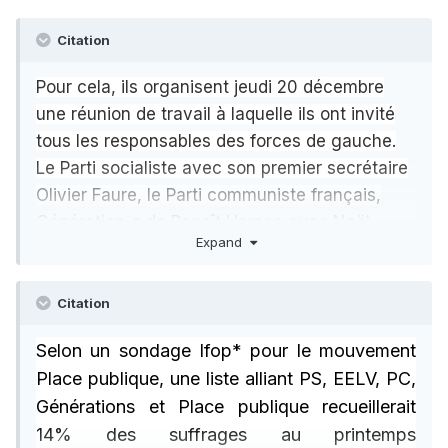
Citation
Pour cela, ils organisent jeudi 20 décembre
une réunion de travail à laquelle ils ont invité
tous les responsables des forces de gauche.
Le Parti socialiste avec son premier secrétaire
Olivier Faure, le Parti communiste français,
Génération-s de Benoît Hamon avec Noël
Expand
Mamère devraient être représentés, mais pas
Europe Écologie Les Verts ni La France
insoumise.
Citation
Selon un sondage Ifop* pour le mouvement
Place publique, une liste alliant PS, EELV, PC,
Générations et Place publique recueillerait
14% des suffrages au printemps