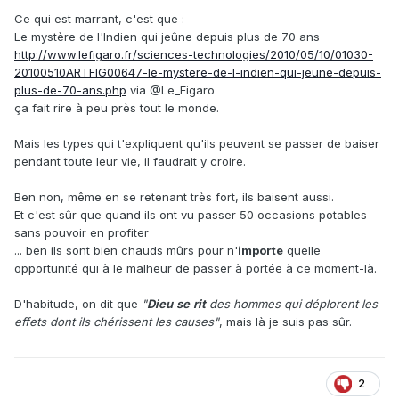
Ce qui est marrant, c'est que
:
Le mystère de l'Indien qui jeûne depuis plus de 70 ans
http://www.lefigaro.fr/sciences-technologies/2010/05/10/01030-
20100510ARTFIG00647-le-mystere-de-l-indien-qui-jeune-depuis-
plus-de-70-ans.php
via @Le_Figaro
ça fait rire à peu près tout le monde.
Mais les types qui t'expliquent qu'ils peuvent se passer de baiser
pendant toute leur vie, il faudrait y croire.
Ben non, même en se retenant très fort, ils baisent aussi.
Et c'est sûr que quand ils ont vu passer 50 occasions potables
sans pouvoir en profiter
... ben ils sont bien chauds mûrs pour n'
importe
quelle
opportunité qui à le malheur de passer à portée à ce moment-là.
D'habitude, on dit que
"
Dieu
se
rit
des hommes qui déplorent les
effets dont ils chérissent les causes"
, mais là je suis pas sûr.
2