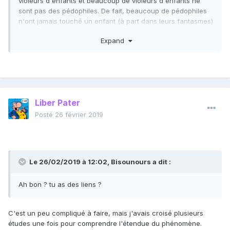
violeurs d'enfants et beaucoup de violeurs d'enfants ne
sont pas des péd
ophiles. De fait, beauc
oup de pédophiles
n'ont jamais touché un enfant (à part dans leurs fantasmes)
et beaucoup de violeurs d'enfants préfèrent en réalité des
Expand
partenaires sexuels physiquement matu
res. S'ils ont
approché u
n enfant, c'est par opportunisme, faute de
mieux, parce qu'ils étaient sous l'emprise de l'alcool ou de
la drogue, entre autres raisons».
http://www.slate.fr/story/144128/panique-morale-crime
Liber Pater
Posté
26 février 2019
Le 26/02/2019 à 12:02,
Bisounours
a dit :
Ah bon ? tu as des liens ?
C'est un peu compliqué à faire, mais j'avais croisé plusieurs
études une fois pour comprendre l'étendue du phénomène.