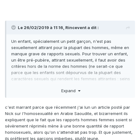
Le 26/02/2019 à 11:16,
Rincevent
a dit :
Un enfant, spécialement un petit garçon, n'est pas
sexuellement attirant pour la plupart des hommes, même en
manque grave de rapports sexuels. Pour trouver un enfant,
un être pré-pubère, attirant sexuellement, il faut avoir des
critères hors de la norme des hommes (ne serait-ce que
parce que les enfants sont dépourvus de la plupart des
caractères sexuels qui rendent les femmes attirantes : seins
marqués, bas rapport taille-hanches, longues jambes).
Expand
Pour ce qui est du manque, en l'absence de rapport sexuel
avec autrui ou avec soi-même, le taux de testostérone
c'est marrant parce que récemment j'ai lun un article posté par
augmente tout au long de la première semaine, puis baisse
Nick sur l'homosexualité en Arabie Saoudite, et bizarrement ils
par la suite pour s'adapter à la nouvelle normalité. Soit le
expliquent que le fait que les rapports hommes femmes soient si
prêtre se masturbe (ce que l’Église déconseille, à ma
sévèrement réprimés mène à une bonne quantité de rapport
connaissance) et il gère tout seul sa libido ; soit il ne se
homosexuels, alors qu'on s'attendrait pas trop. Et que justement,
masturbe pas, et sa libido a d'elle-même tendance à
ils préfèrent les garçons imberbes, plutôt jeune.