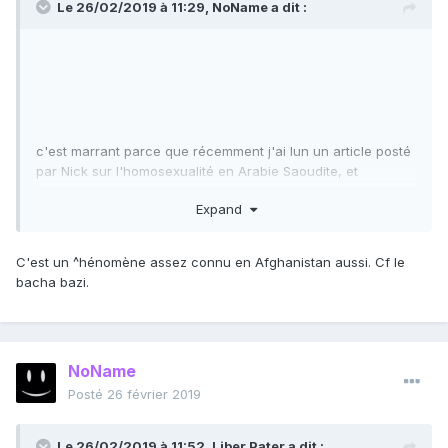
Le 26/02/2019 à 11:29,
NoName
a dit :
c'est marrant parce que récemment j'ai lun un article posté
par Nick sur l'homosexualité en Arabie Saoudite, et
bizarrement ils expliquent que le fait que les rapports
Expand
hommes femmes soient si sévèrement réprimés mène à une
bonne quantité de rapport homosexuels, alors qu'on
s'attendrait pas trop. Et que justement, ils préfèrent les
C'est un ^hénomène assez connu en Afghanistan aussi. Cf le
garçons imberbes, plutôt jeune.
bacha bazi.
Bref, tldr: non c'est pas si simple.
NoName
Posté
26 février 2019
Le 26/02/2019 à 11:52,
Liber Pater
a dit :