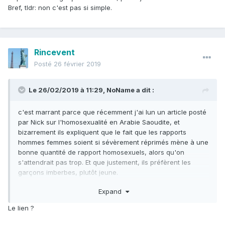
baisser avec le temps.
Bref, tldr: non c'est pas si simple.
Tl;dr : Ce que tu avances est faux.
Rincevent
Posté
26 février 2019
Le 26/02/2019 à 11:29,
NoName
a dit :
c'est marrant parce que récemment j'ai lun un article posté
par Nick sur l'homosexualité en Arabie Saoudite, et
bizarrement ils expliquent que le fait que les rapports
hommes femmes soient si sévèrement réprimés mène à une
bonne quantité de rapport homosexuels, alors qu'on
s'attendrait pas trop. Et que justement, ils préfèrent les
garçons imberbes, plutôt jeune.
Bref, tldr: non c'est pas si simple.
Expand
Le lien ?