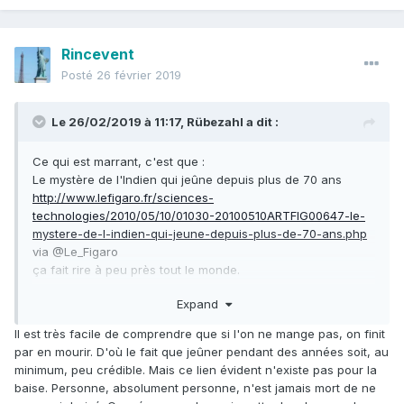
Rincevent
Posté
26 février 2019
Le 26/02/2019 à 11:17,
Rübezahl
a dit :
Ce qui est marrant, c'est que
:
Le mystère de l'Indien qui jeûne depuis plus de 70 ans
http://www.lefigaro.fr/sciences-
technologies/2010/05/10/01030-20100510ARTFIG00647-le-
mystere-de-l-indien-qui-jeune-depuis-plus-de-70-ans.php
via @Le_Figaro
ça fait rire à peu près tout le monde.
Expand
Mais les types qui t'expliquent qu'ils peuvent se passer de
baiser pendant toute leur vie, il faudrait y croire.
Il est très facile de comprendre que si l'on ne mange pas, on finit
par en mourir. D'où le fait que jeûner pendant des années soit, au
minimum, peu crédible. Mais ce lien évident n'existe pas pour la
baise. Personne, absolument personne, n'est jamais mort de ne