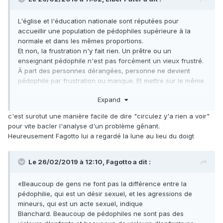
L'église et l'éducation nationale sont réputées pour
accueillir une population de pédophiles supérieure à la
normale et dans les mêmes proportions.
Et non, la frustration n'y fait rien. Un prêtre ou un
enseignant pédophile n'est pas forcément un vieux frustré.
À part des personnes dérangées, personne ne devient
pédophile par frustration ou manque. Et mettre sur le même
plan l'homosexualité et la pédophilie c'est à la fois ne rien
Expand
comprendre au problème et sacrement con.
c'est surotut une manière facile de dire "circulez y'a rien a voir"
pour vite bacler l'analyse d'un problème gênant.
Heureusement Fagotto lui a regardé la lune au lieu du doigt
Le 26/02/2019 à 12:10,
Fagotto
a dit :
«Beaucoup de gens ne font pas la différence entre la
pédophilie, qui est un désir sexuel, et les agressions de
mineurs, qui est un acte sexuel, indique
Blanchard. Beaucoup de pédophiles ne sont pas des