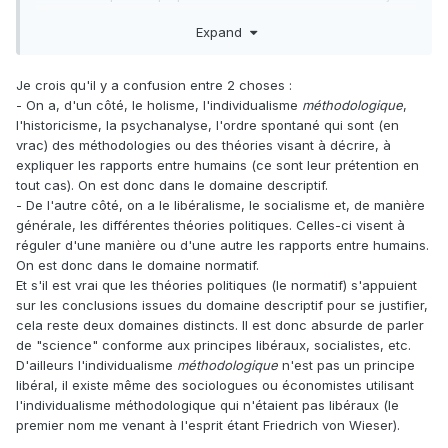
des renforts du fait d'erreurs purement intellectuelles dans
Expand
les domaines connexes de la philosophie, de la sociologie,
du droit et de la psychologie" (Droit, Législation et Liberté).
Je crois qu'il y a confusion entre 2 choses :
Quand il évoque "les erreurs intellectuelles" de ces
- On a, d'un côté, le holisme, l'individualisme
méthodologique
,
disciplines, il le fait par rapport à un référentiel. La
l'historicisme, la psychanalyse, l'ordre spontané qui sont (en
sociologie par son analyse holiste en vogue est la négation
vrac) des méthodologies ou des théories visant à décrire, à
de l'individu. La psychanalyse et le concept d'inconscient
expliquer les rapports entre humains (ce sont leur prétention en
postule le déterminisme. Le droit, dans l'optique
tout cas). On est donc dans le domaine descriptif.
constructiviste qu'il dénonce serait essentiellement issu de
- De l'autre côté, on a le libéralisme, le socialisme et, de manière
décisions délibérées et non pas d'un ordre spontané. Etc.
générale, les différentes théories politiques. Celles-ci visent à
A chaque fois, le référentiel est le libéralisme, ou du moins
réguler d'une manière ou d'une autre les rapports entre humains.
les implications développées par ses soins (ordre spontané,
On est donc dans le domaine normatif.
individualisme méthodologique...)
Et s'il est vrai que les théories politiques (le normatif) s'appuient
sur les conclusions issues du domaine descriptif pour se justifier,
cela reste deux domaines distincts. Il est donc absurde de parler
de "science" conforme aux principes libéraux, socialistes, etc.
D'ailleurs l'individualisme
méthodologique
n'est pas un principe
libéral, il existe même des sociologues ou économistes utilisant
l'individualisme méthodologique qui n'étaient pas libéraux (le
premier nom me venant à l'esprit étant Friedrich von Wieser).