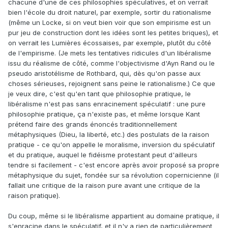
chacune d'une de ces philosophies spéculatives, et on verrait
bien l'école du droit naturel, par exemple, sortir du rationalisme
(même un Locke, si on veut bien voir que son empirisme est un
pur jeu de construction dont les idées sont les petites briques), et
on verrait les Lumières écossaises, par exemple, plutôt du côté
de l'empirisme. (Je mets les tentatives ridicules d'un libéralisme
issu du réalisme de côté, comme l'objectivisme d'Ayn Rand ou le
pseudo aristotélisme de Rothbard, qui, dès qu'on passe aux
choses sérieuses, rejoignent sans peine le rationalisme.) Ce que
je veux dire, c'est qu'en tant que philosophie pratique, le
libéralisme n'est pas sans enracinement spéculatif : une pure
philosophie pratique, ça n'existe pas, et même lorsque Kant
prétend faire des grands énoncés traditionnellement
métaphysiques (Dieu, la liberté, etc.) des postulats de la raison
pratique - ce qu'on appelle le moralisme, inversion du spéculatif
et du pratique, auquel le fidéisme protestant peut d'ailleurs
tendre si facilement - c'est encore après avoir proposé sa propre
métaphysique du sujet, fondée sur sa révolution copernicienne (il
fallait une critique de la raison pure avant une critique de la
raison pratique).
Du coup, même si le libéralisme appartient au domaine pratique, il
s'enracine dans le spéculatif, et il n'y a rien de particulièrement