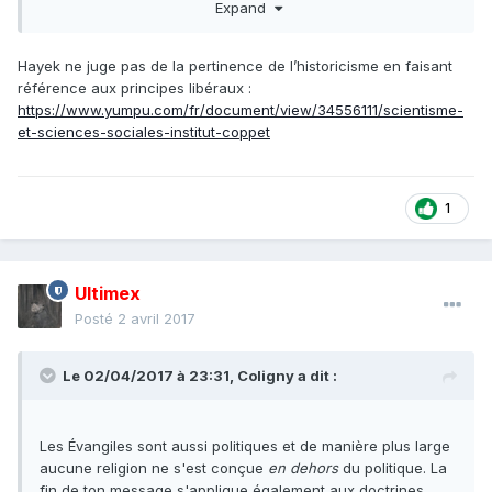
Expand
Hayek ne juge pas de la pertinence de l’historicisme en faisant
référence aux principes libéraux :
https://www.yumpu.com/fr/document/view/34556111/scientisme-
et-sciences-sociales-institut-coppet
1
Ultimex
Posté
2 avril 2017
Le 02/04/2017 à 23:31,
Coligny
a dit :
Les Évangiles sont aussi politiques et de manière plus large
aucune religion ne s'est conçue
en dehors
du politique. La
fin de ton message s'applique également aux doctrines