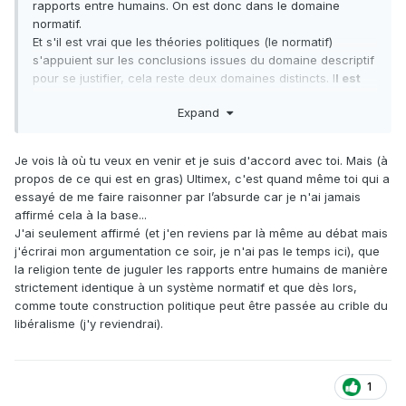
rapports entre humains. On est donc dans le domaine
normatif.
Et s'il est vrai que les théories politiques (le normatif)
s'appuient sur les conclusions issues du domaine descriptif
pour se justifier, cela reste deux domaines distincts. I
l est
donc absurde de parler de "science" conforme aux
Expand
principes libéraux, socialistes, etc.
Je vois là où tu veux en venir et je suis d'accord avec toi. Mais (à
propos de ce qui est en gras) Ultimex, c'est quand même toi qui a
essayé de me faire raisonner par l’absurde car je n'ai jamais
affirmé cela à la base...
J'ai seulement affirmé (et j'en reviens par là même au débat mais
j'écrirai mon argumentation ce soir, je n'ai pas le temps ici), que
la religion tente de juguler les rapports entre humains de manière
strictement identique à un système normatif et que dès lors,
comme toute construction politique peut être passée au crible du
libéralisme (j'y reviendrai).
1