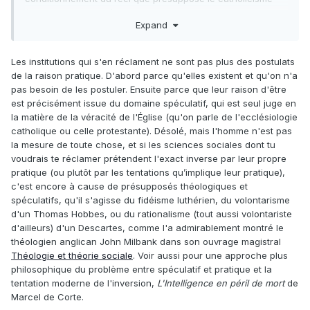
(tant dans son modèle institutionnel stricto sensu que
Expand
dogmatique) est en contradiction avec la philosophie
libérale.
En définitive, je serai très loin de la théologie et presque
Les institutions qui s'en réclament ne sont pas plus des postulats
aussi proche de la sociologie que la philosophie. C'est donc
de la raison pratique. D'abord parce qu'elles existent et qu'on n'a
le système normatif religieux qui m'intéressera, non pas
pas besoin de les postuler. Ensuite parce que leur raison d'être
tellement la foi (que toute religion admet et qui en soi ne
est précisément issue du domaine spéculatif, qui est seul juge en
permet pas une critique libérale).
la matière de la véracité de l'Église (qu'on parle de l'ecclésiologie
catholique ou celle protestante). Désolé, mais l'homme n'est pas
la mesure de toute chose, et si les sciences sociales dont tu
voudrais te réclamer prétendent l'exact inverse par leur propre
pratique (ou plutôt par les tentations qu’implique leur pratique),
c'est encore à cause de présupposés théologiques et
spéculatifs, qu'il s'agisse du fidéisme luthérien, du volontarisme
d'un Thomas Hobbes, ou du rationalisme (tout aussi volontariste
d'ailleurs) d'un Descartes, comme l'a admirablement montré le
théologien anglican John Milbank dans son ouvrage magistral
Théologie et théorie sociale
. Voir aussi pour une approche plus
philosophique du problème entre spéculatif et pratique et la
tentation moderne de l'inversion,
L'Intelligence en péril de mort
de
Marcel de Corte.