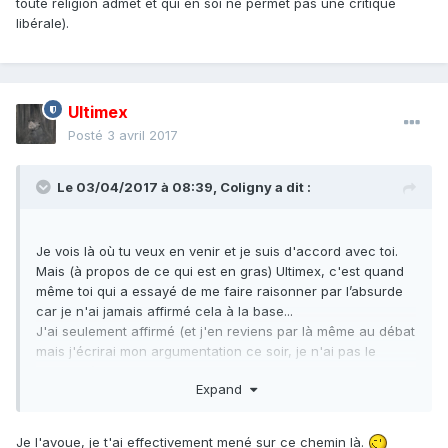
toute religion admet et qui en soi ne permet pas une critique
libérale).
Ultimex
Posté
3 avril 2017
Le 03/04/2017 à 08:39,
Coligny
a dit :
Je vois là où tu veux en venir et je suis d'accord avec toi.
Mais (à propos de ce qui est en gras) Ultimex, c'est quand
même toi qui a essayé de me faire raisonner par l’absurde
car je n'ai jamais affirmé cela à la base...
J'ai seulement affirmé (et j'en reviens par là même au débat
mais j'écrirai mon argumentation ce soir, je n'ai pas le
temps ici), que la religion tente de juguler les rapports entre
Expand
humains de manière strictement identique à un système
normatif et que dès lors, comme toute construction politique
peut être passée au crible du libéralisme (j'y reviendrai).
Je l'avoue, je t'ai effectivement mené sur ce chemin là.