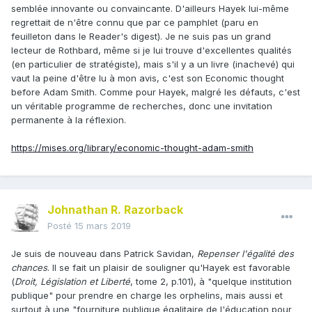
semblée innovante ou convaincante. D'ailleurs Hayek lui-même
regrettait de n'être connu que par ce pamphlet (paru en
feuilleton dans le Reader's digest). Je ne suis pas un grand
lecteur de Rothbard, même si je lui trouve d'excellentes qualités
(en particulier de stratégiste), mais s'il y a un livre (inachevé) qui
vaut la peine d'être lu à mon avis, c'est son Economic thought
before Adam Smith. Comme pour Hayek, malgré les défauts, c'est
un véritable programme de recherches, donc une invitation
permanente à la réflexion.
https://mises.org/library/economic-thought-adam-smith
Johnathan R. Razorback
Posté
15 mars 2019
Je suis de nouveau dans Patrick Savidan,
Repenser l'égalité des
chances
. Il se fait un plaisir de souligner qu'Hayek est favorable
(
Droit, Législation et Liberté
, tome 2, p.101), à "quelque institution
publique" pour prendre en charge les orphelins, mais aussi et
surtout à une "fourniture publique égalitaire de l'éducation pour