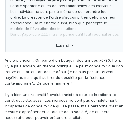
En effet, Von Hayek ne
jète pas le pont entre l'existence de
l'ordre spontané et les actions rationnelles des individus.
Les individus ne sont pas à même de comprendre leur
ordre.
La création de l'ordre s'accomplit en dehors de leur
conscience. Ça m'énerve aussi, bien que j'accepte le
modèle de l'évolution des institutions.
Donc, j'apprécie
LLL
, mais je pense qu'il faut réconcilier ses
idées avec la science contemporaine. C'est normal. Le
Expand
contenu d'un livre ancien n'est jamais actuel.
Ancien, ancien... On parle d'un bouquin des années 70-80, hein.
Il y a plus ancien, en théorie politique. Je peux concevoir que l'on
trouve qu'il ait eu tort dès le début (je ne suis pas un fervent
hayékien), mais qu'il soit rendu obsolète par la "science
contemporaine"... De quelle manière ?
Il y a bien une rationalité évolutionniste à coté de la rationalité
constructiviste, aussi. Les individus ne sont pas complètement
incapables de concevoir ce qui se passe, mais personne n'est en
mesure d’appréhender la totalité de la société, ce qui serait
nécessaire pour pouvoir prétendre la piloter.