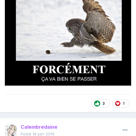
3
1
Calembredaine
Posté
19 juin 2019