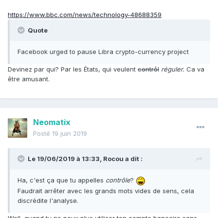
https://www.bbc.com/news/technology-48688359
Quote
Facebook urged to pause Libra crypto-currency project
Devinez par qui? Par les États, qui veulent
contrôl
réguler.
Ca va
être amusant.
Neomatix
Posté
19 juin 2019
Le 19/06/2019 à 13:33,
Rocou
a dit :
Ha, c'est ça que tu appelles
contrôle
?
Faudrait arrêter avec les grands mots vides de sens, cela
discrédite l'analyse.
Well, quand tu ne peux plus utiliser ton compte bancaire sans