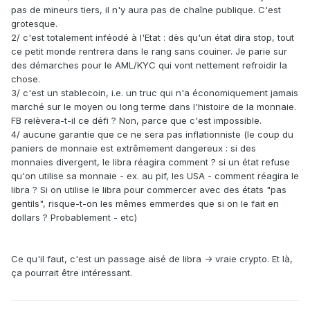
pas de mineurs tiers, il n'y aura pas de chaîne publique. C'est
grotesque.
2/ c'est totalement inféodé à l'Etat : dès qu'un état dira stop, tout
ce petit monde rentrera dans le rang sans couiner. Je parie sur
des démarches pour le AML/KYC qui vont nettement refroidir la
chose.
3/ c'est un stablecoin, i.e. un truc qui n'a économiquement jamais
marché sur le moyen ou long terme dans l'histoire de la monnaie.
FB relèvera-t-il ce défi ? Non, parce que c'est impossible.
4/ aucune garantie que ce ne sera pas inflationniste (le coup du
paniers de monnaie est extrêmement dangereux : si des
monnaies divergent, le libra réagira comment ? si un état refuse
qu'on utilise sa monnaie - ex. au pif, les USA - comment réagira le
libra ? Si on utilise le libra pour commercer avec des états "pas
gentils", risque-t-on les mêmes emmerdes que si on le fait en
dollars ? Probablement - etc)
Ce qu'il faut, c'est un passage aisé de libra -> vraie crypto. Et là,
ça pourrait être intéressant.