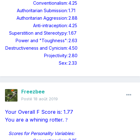
Conventionalism:
4.25
Authoritarian Submission:
1.71
Authoritarian Aggression:
2.88
Anti-intraception:
4.25
Superstition and Stereotypy:
1.67
Power and "Toughness":
2.63
Destructiveness and Cynicism:
4.50
Projectivity:
2.80
Sex:
2.33
Freezbee
Posté
18 août 2019
Your Overall F Score is: 1.77
You are a
whining rotter.
?
Scores for Personality Variables: