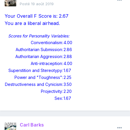
Posté
19 août 2019
Your Overall F Score is: 2.67
You are a liberal airhead.
Scores for Personality Variables:
Conventionalism:
4.00
Authoritarian Submission:
2.86
Authoritarian Aggression:
2.88
Anti-intraception:
4.00
Superstition and Stereotypy:
1.67
Power and "Toughness":
2.25
Destructiveness and Cynicism:
3.50
Projectivity:
2.20
Sex:
1.67
Carl Barks