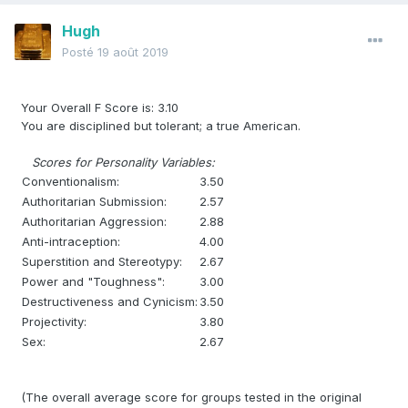
Hugh
Posté
19 août 2019
Your Overall F Score is: 3.10
You are disciplined but tolerant; a true American.
Scores for Personality Variables:
Conventionalism:
3.50
Authoritarian Submission:
2.57
Authoritarian Aggression:
2.88
Anti-intraception:
4.00
Superstition and Stereotypy:
2.67
Power and "Toughness":
3.00
Destructiveness and Cynicism:
3.50
Projectivity:
3.80
Sex:
2.67
(The overall average score for groups tested in the original