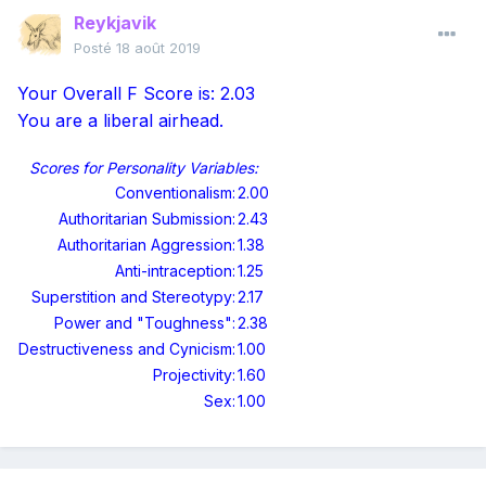
Reykjavik
Posté
18 août 2019
Your Overall F Score is: 2.03
You are a liberal airhead.
Scores for Personality Variables:
Conventionalism:
2.00
Authoritarian Submission:
2.43
Authoritarian Aggression:
1.38
Anti-intraception:
1.25
Superstition and Stereotypy:
2.17
Power and "Toughness":
2.38
Destructiveness and Cynicism:
1.00
Projectivity:
1.60
Sex:
1.00