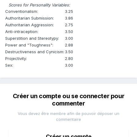
Scores for Personality Variables:
Conventionalism:
3.25
Authoritarian Submission:
3.86
Authoritarian Aggression:
2.75
Anti-intraception:
3.50
Superstition and Stereotypy:
3.00
Power and "Toughness":
2.88
Destructiveness and Cynicism:
3.50
Projectivity:
2.80
Sex:
3.00
Créer un compte ou se connecter pour
commenter
Vous devez être membre afin de pouvoir déposer un
commentaire
Créer un compte