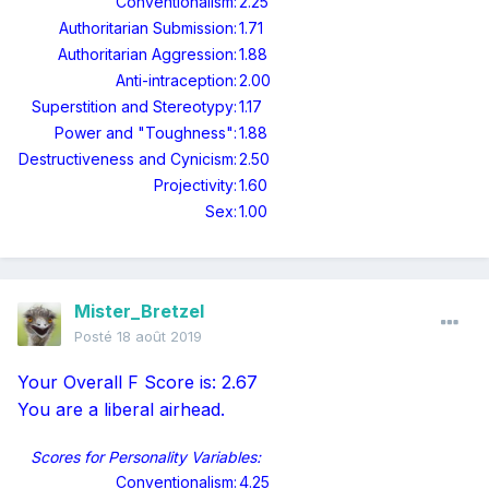
Conventionalism:
2.25
Authoritarian Submission:
1.71
Authoritarian Aggression:
1.88
Anti-intraception:
2.00
Superstition and Stereotypy:
1.17
Power and "Toughness":
1.88
Destructiveness and Cynicism:
2.50
Projectivity:
1.60
Sex:
1.00
Mister_Bretzel
Posté
18 août 2019
Your Overall F Score is: 2.67
You are a liberal airhead.
Scores for Personality Variables:
Conventionalism:
4.25