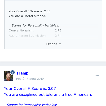
Your Overall F Score is: 2.50
You are a liberal airhead.
Scores for Personality Variables:
Conventionalism:
2.75
Authoritarian Submission:
2.71
Authoritarian Aggression:
2.25
Expand
Anti-intraception:
3.00
Superstition and Stereotypy:
2.17
Power and "Toughness":
1.25
Destructiveness and Cynicism:
4.00
Projectivity:
3.40
Sex:
2.00
Tramp
Posté
17 août 2019
Your Overall F Score is: 3.07
You are disciplined but tolerant; a true American.
Scores for Personality Variables: