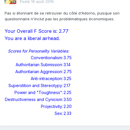
Posté
19 août 2019
Pas si étonnant de se retrouver du côté d'Adorno, puisque son
questionnaire n'inclut pas les problématiques économiques.
Your Overall F Score is: 2.77
You are a liberal airhead.
Scores for Personality Variables:
Conventionalism:
3.75
Authoritarian Submission:
3.14
Authoritarian Aggression:
2.75
Anti-intraception:
3.25
Superstition and Stereotypy:
2.17
Power and "Toughness":
2.25
Destructiveness and Cynicism:
3.50
Projectivity:
2.20
Sex:
2.33