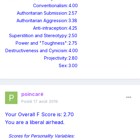
Conventionalism:
4.00
Authoritarian Submission:
2.57
Authoritarian Aggression:
3.38
Anti-intraception:
4.25
Superstition and Stereotypy:
2.50
Power and "Toughness":
2.75
Destructiveness and Cynicism:
4.00
Projectivity:
2.80
Sex:
3.00
poincaré
Posté
17 août 2019
Your Overall F Score is: 2.70
You are a liberal airhead.
Scores for Personality Variables: