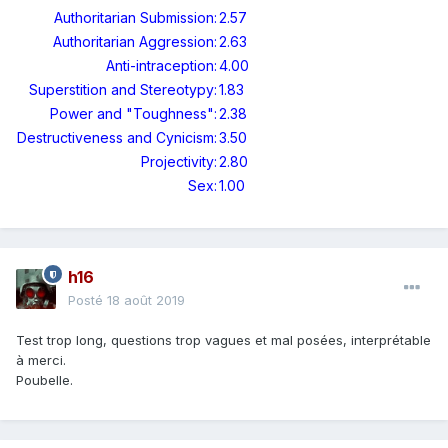
Authoritarian Submission:
2.57
Authoritarian Aggression:
2.63
Anti-intraception:
4.00
Superstition and Stereotypy:
1.83
Power and "Toughness":
2.38
Destructiveness and Cynicism:
3.50
Projectivity:
2.80
Sex:
1.00
h16
Posté
18 août 2019
Test trop long, questions trop vagues et mal posées, interprétable
à merci.
Poubelle.