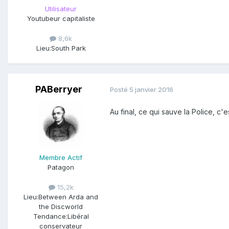
Utilisateur
Youtubeur capitaliste
8,6k
Lieu:
South Park
PABerryer
Posté
5 janvier 2016
Au final, ce qui sauve la Police, c'e
Membre Actif
Patagon
15,2k
Lieu:
Between Arda and
the Discworld
Tendance:
Libéral
conservateur