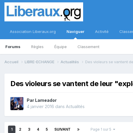
Association Liberaux.org
Naviguer
Activité
Classe
Forums
Règles
Équipe
Classement
Accueil
LIBRE-ECHANGE
Actualités
Des violeurs se vantent de
Des violeurs se vantent de leur "exp
Par
Lameador
4 janvier 2016
dans
Actualités
1
2
3
4
5
SUIVANT
Page 1 sur 5