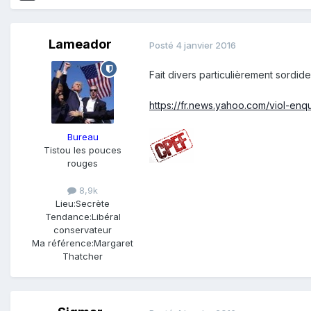
Lameador
Posté
4 janvier 2016
Fait divers particulièrement sordide
https://fr.news.yahoo.com/viol
Bureau
Tistou les pouces
rouges
8,9k
Lieu:
Secrète
Tendance:
Libéral
conservateur
Ma référence:
Margaret
Thatcher