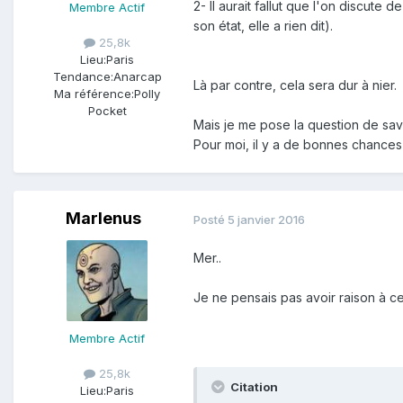
2- Il aurait fallut que l'on discute
Membre Actif
son état, elle a rien dit).
25,8k
Lieu:
Paris
Tendance:
Anarcap
Là par contre, cela sera dur à nier.
Ma référence:
Polly
Pocket
Mais je me pose la question de savo
Pour moi, il y a de bonnes chances 
Marlenus
Posté
5 janvier 2016
Mer..
Je ne pensais pas avoir raison à ce
Membre Actif
25,8k
Citation
Lieu:
Paris