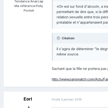
Tendance:
Anarcap
Ma référence:
Polly
«On est sur fond d'alcool», a in
Pocket
permettant de dire que, si la dif
relation sexuelle entre trois p
préalable et n'appartenaient pa
Citation
Il s'agira de déterminer "le degr
même source.
Sachant que la fille ne portera pas 
http://www.parismatch.com/Actu/Fa
Eorl
Posté
5 janvier 2016