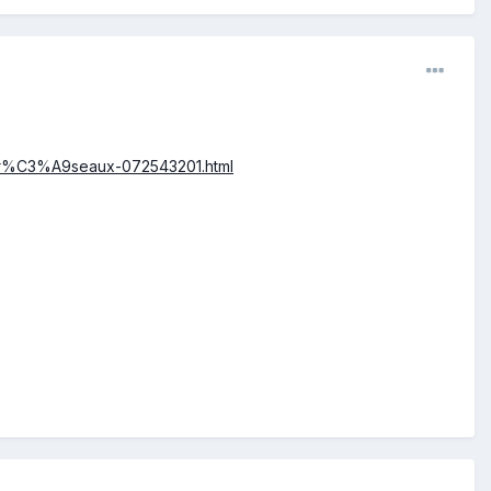
-r%C3%A9seaux-072543201.html