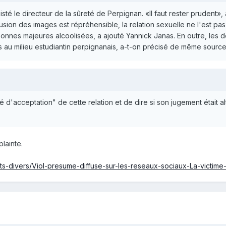
sisté le directeur de la sûreté de Perpignan. «Il faut rester prudent»
fusion des images est répréhensible, la relation sexuelle ne l'est pas
ersonnes majeures alcoolisées, a ajouté Yannick Janas. En outre, le
s au milieu estudiantin perpignanais, a-t-on précisé de même source
é d'acceptation" de cette relation et de dire si son jugement était al
plainte.
its-divers/Viol-presume-diffuse-sur-les-reseaux-sociaux-La-victim