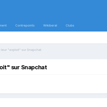
ment
Contrepoints
Wikiberal
Clubs
 leur "exploit" sur Snapchat
loit" sur Snapchat