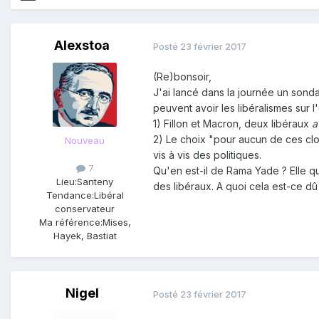
Alexstoa
Posté
23 février 2017
(Re)bonsoir,
J'ai lancé dans la journée un sond
peuvent avoir les libéralismes sur l
1) Fillon et Macron, deux libéraux
a
2) Le choix "pour aucun de ces clo
Nouveau
vis à vis des politiques.
7
Qu'en est-il de Rama Yade ? Elle q
Lieu:
Santeny
des libéraux. A quoi cela est-ce d
Tendance:
Libéral
conservateur
Ma référence:
Mises,
Hayek, Bastiat
Nigel
Posté
23 février 2017