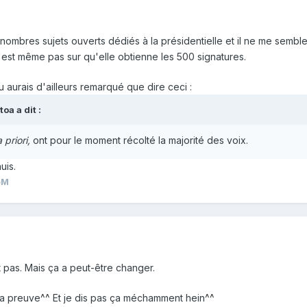
s nombres sujets ouverts dédiés à la présidentielle et il ne me sem
est même pas sur qu'elle obtienne les 500 signatures.
 tu aurais d'ailleurs remarqué que dire ceci :
toa
a dit :
a priori,
ont pour le moment récolté la majorité des voix.
uis.
eM
 pas. Mais ça a peut-être changer.
 la preuve^^ Et je dis pas ça méchamment hein^^