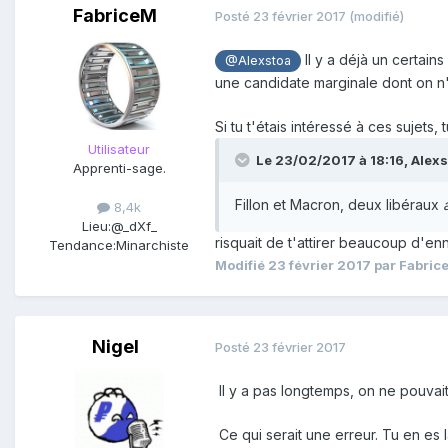
FabriceM
Posté
23 février 2017
(modifié)
Il y a déjà un certain
@Alexstoa
une candidate marginale dont on n'
Si tu t'étais intéressé à ces sujets,
Utilisateur
Le 23/02/2017 à 18:16,
Alexs
Apprenti-sage.
Fillon et Macron, deux libéraux
8,4k
Lieu:
@_dXf_
risquait de t'attirer beaucoup d'enn
Tendance:
Minarchiste
Modifié
23 février 2017
par Fabric
Nigel
Posté
23 février 2017
Il y a pas longtemps, on ne pouvait
Ce qui serait une erreur. Tu en es