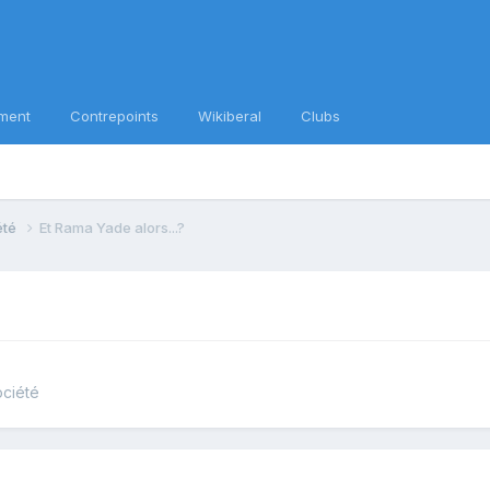
ment
Contrepoints
Wikiberal
Clubs
iété
Et Rama Yade alors...?
ociété