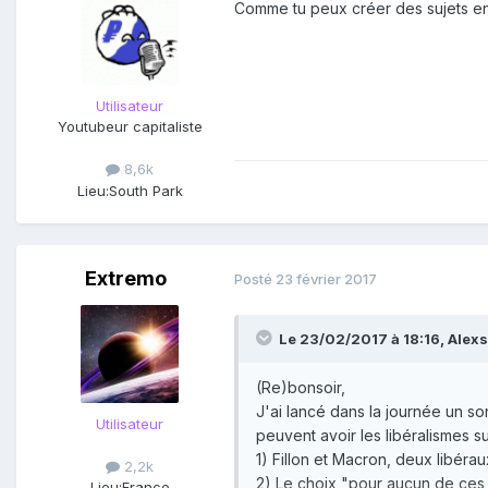
Comme tu peux créer des sujets e
Utilisateur
Youtubeur capitaliste
8,6k
Lieu:
South Park
Extremo
Posté
23 février 2017
Le 23/02/2017 à 18:16,
Alexs
(Re)bonsoir,
J'ai lancé dans la journée un s
Utilisateur
peuvent avoir les libéralismes su
1) Fillon et Macron, deux libéra
2,2k
2) Le choix "pour aucun de ces 
Lieu:
France