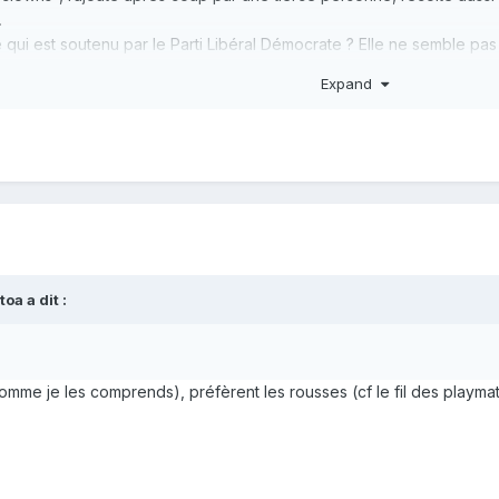
.
e qui est soutenu par le Parti Libéral Démocrate ? Elle ne semble p
a est-ce dû ?
Soutiendrez-vous Rama Yade ? Pourquoi ? Ca m'inté
Expand
.
toa
a dit :
omme je les comprends), préfèrent les rousses (cf le fil des playmat