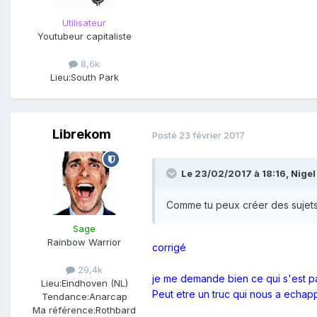
Utilisateur
Youtubeur capitaliste
8,6k
Lieu:
South Park
Librekom
Posté
23 février 2017
Le 23/02/2017 à 18:16,
Nigel
Comme tu peux créer des sujet
Sage
Rainbow Warrior
corrigé
29,4k
je
me
demande
bien
ce
qui
s'est
pa
Lieu:
Eindhoven (NL)
Peut etre un truc qui nous a echap
Tendance:
Anarcap
Ma référence:
Rothbard