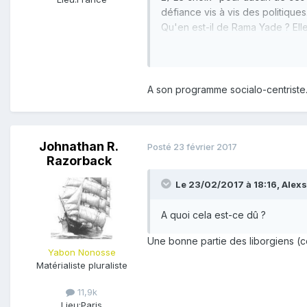
défiance vis à vis des politiques
Qu'en est-il de Rama Yade ? Ell
auprès des libéraux.
A quoi cel
A son programme socialo-centriste
Johnathan R.
Posté
23 février 2017
Razorback
Le 23/02/2017 à 18:16,
Alexs
A quoi cela est-ce dû ?
Une bonne partie des liborgiens (c
Yabon Nonosse
Matérialiste pluraliste
11,9k
Lieu:
Paris