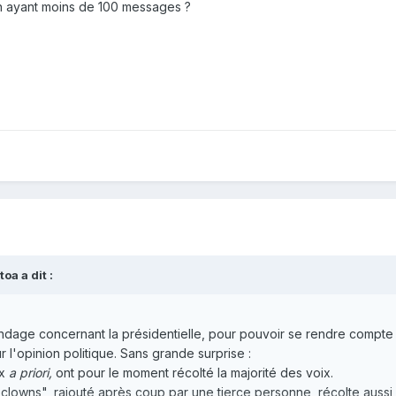
n ayant moins de 100 messages ?
toa
a dit :
ondage concernant la présidentielle, pour pouvoir se rendre compte
r l'opinion politique. Sans grande surprise :
ux
a priori,
ont pour le moment récolté la majorité des voix.
clowns", rajouté après coup par une tierce personne, récolte aussi 