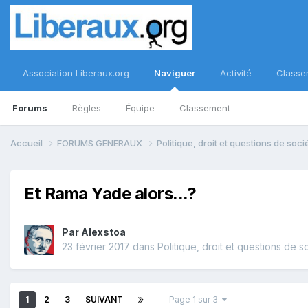
Association Liberaux.org
Naviguer
Activité
Classe
Forums
Règles
Équipe
Classement
Accueil
FORUMS GENERAUX
Politique, droit et questions de soc
Et Rama Yade alors...?
Par
Alexstoa
23 février 2017
dans
Politique, droit et questions de s
1
2
3
SUIVANT
Page 1 sur 3