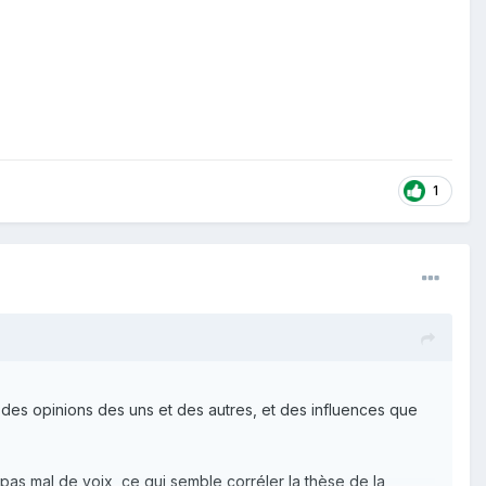
1
 des opinions des uns et des autres, et des influences que
pas mal de voix, ce qui semble corréler la thèse de la