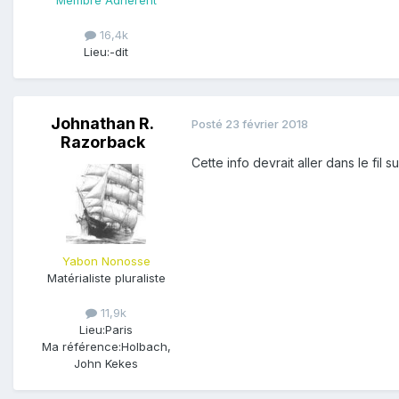
16,4k
Lieu:
-dit
Johnathan R.
Posté
23 février 2018
Razorback
Cette info devrait aller dans le fil s
Yabon Nonosse
Matérialiste pluraliste
11,9k
Lieu:
Paris
Ma référence:
Holbach,
John Kekes