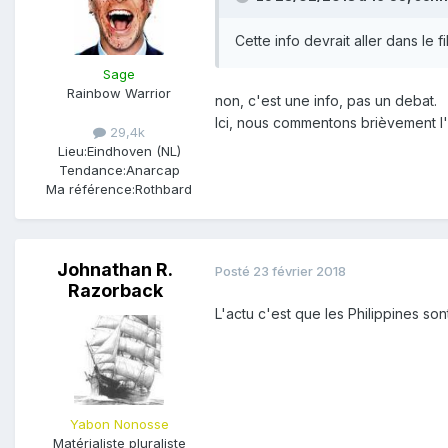
Cette info devrait aller dans le fi
Sage
Rainbow Warrior
non, c'est une info, pas un debat.
Ici, nous commentons brièvement l'
29,4k
Lieu:
Eindhoven (NL)
Tendance:
Anarcap
Ma référence:
Rothbard
Johnathan R.
Posté
23 février 2018
Razorback
L'actu c'est que les Philippines s
Yabon Nonosse
Matérialiste pluraliste