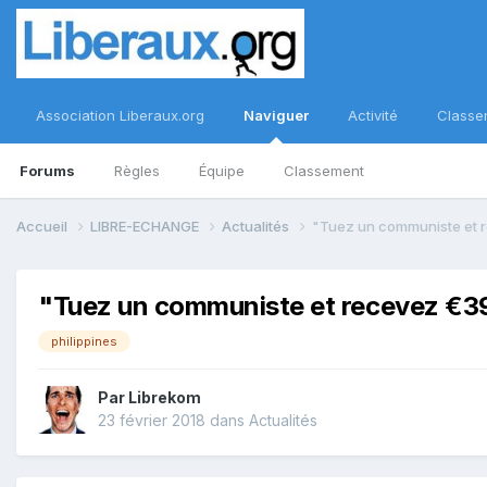
Association Liberaux.org
Naviguer
Activité
Classe
Forums
Règles
Équipe
Classement
Accueil
LIBRE-ECHANGE
Actualités
"Tuez un communiste et 
"Tuez un communiste et recevez €3
philippines
Par
Librekom
23 février 2018
dans
Actualités