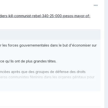
ldiers-kill-communist-rebel-340-25-000-pesos-mayor-of-
r les forces gouvernementales dans le but d'économiser sur
ce qu'ils ont de plus grandes têtes.
ononcées après que des groupes de défense des droits
lleros communistes féminins dans les organes génitaux pour
M. Duterte a évoqué les guérillas de la Nouvelle Armée
Si je paie seulement 25 000 pesos pour une vie, je peux