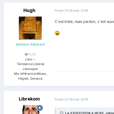
Hugh
Posté
23 février 2018
C'est triste, mais pardon, c'est auss
Membre Adhérent
6,2k
Lieu:
--
Tendance:
Libéral
classique
Ma référence:
Mises,
Hayek, Seneca
Librekom
Posté
23 février 2018
Le 23/02/2018 à 16:55,
John