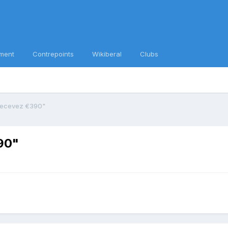
ment
Contrepoints
Wikiberal
Clubs
recevez €390"
90"