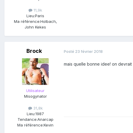
11,9k
Lieu:
Paris
Ma référence:
Holbach,
John Kekes
Brock
Posté
23 février 2018
mais quelle bonne idee! on devrait f
Utilisateur
Misogynator
31,8k
Lieu:
1987
Tendance:
Anarcap
Ma référence:
Kevin