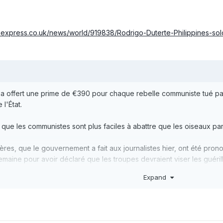
.express.co.uk/news/world/919838/Rodrigo-Duterte-Philippines-so
 offert une prime de €390 pour chaque rebelle communiste tué pa
 l'État.
que les communistes sont plus faciles à abattre que les oiseaux par
res, que le gouvernement a fait aux journalistes hier, ont été pr
maine pour avoir déclaré que les troupes devraient viser les guéri
Expand
t les troupes d'une base aérienne du centre de la ville de Cebu, 
jourd'hui et je vous paierai 25 000 pesos.
ndant quatre ans, ça va coûter très cher parce que c'est la guerre. 