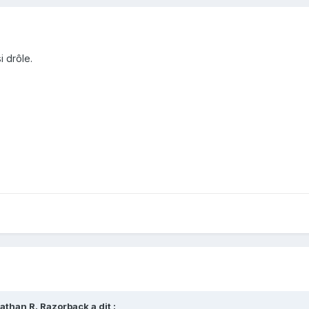
i drôle.
athan R. Razorback
a dit :