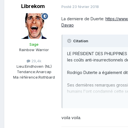
Librekom
Posté
23 février 2018
La derniere de Duerte:
https://www
Davao
Citation
Sage
Rainbow Warrior
LE PRÉSIDENT DES PHILIPPINES a
les coûts anti-insurrectionnels de
29,4k
Lieu:
Eindhoven (NL)
Tendance:
Anarcap
Rodrigo Duterte a également dit 
Ma référence:
Rothbard
Ses dernières remarques grossiè
humains l'ont condamné cette se
les rendre "inutiles".
Dans un discours prononcé devan
populaire:"Vous tuez une NPA au
voila voila.
J'ai calculé que si ça traîne pe