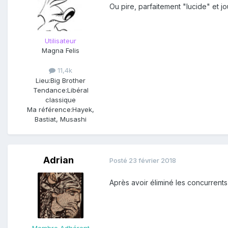
Ou pire, parfaitement "lucide" et jo
Le président volatil a dénoncé 
dernière lorsqu'il a protesté co
Utilisateur
Lorsqu'un chef rebelle a récemme
Magna Felis
jour et en proposant de former d
11,4k
M. Duterte fait déjà l'objet de c
Lieu:
Big Brother
dans la guerre contre la drogue 
Tendance:
Libéral
classique
Ma référence:
Hayek,
Il s'est indigné dans sa réponse
Bastiat, Musashi
M. Duterte, ancien procureur gén
Il dit: "Il y a des Rohingyas qu
interroger."
Adrian
Posté
23 février 2018
Après avoir éliminé les concurrents 
Membre Adhérent