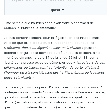
choquent pas (et que je n’approuve pas). On a déjà la
même chose en France. Bref, pas de raison particulière de
Expand
s’inquiéter outremesure.
Il me semble que l'autrichienne avait traité Mohammed de
pédophile. Plutôt de la diffamation.
Je suis personnellement pour la légalisation des injures, mais
voici ce que dit le droit actuel
:
"Cependant, pour que les
«
héritiers, époux ou légataires universels vivants
» puissent
défendre en justice la mémoire du défunt qu'ils estiment ainsi
injurié ou diffamé, l'article 34 de la loi du 29 juillet 1881 sur la
liberté de la presse exige de démontrer que «
les auteurs de ces
diffamations ou injures [ont] eu l'intention de porter atteinte à
l'honneur ou à la considération des héritiers, époux ou légataires
universels vivants
»
Je trouve ça plus choquant d'utiliser une logique sjw à savoir "
protéger des sentiments " que d'utiliser ce que l'on a en France,
qui est un amalgame entre discrimination sur quelque chose
d'inné ( ex : être noir) et discrimination sur les opinions de
quelqu'un, qui relève de l'acquis ( ex : être musulman)