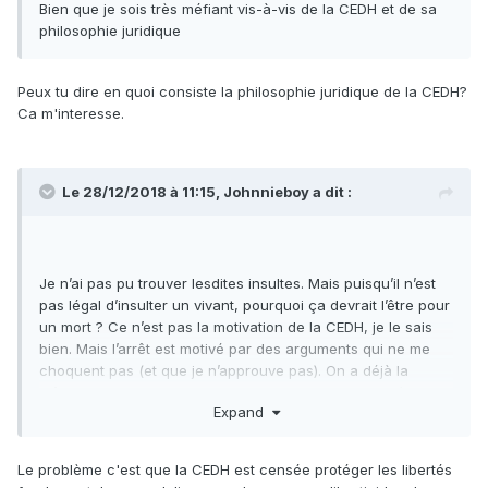
Bien que je sois très méfiant vis-à-vis de la CEDH et de sa
philosophie juridique
Peux tu dire en quoi consiste la philosophie juridique de la CEDH?
Ca m'interesse.
Le 28/12/2018 à 11:15,
Johnnieboy
a dit :
Je n’ai pas pu trouver lesdites insultes. Mais puisqu’il n’est
pas légal d’insulter un vivant, pourquoi ça devrait l’être pour
un mort ? Ce n’est pas la motivation de la CEDH, je le sais
bien. Mais l’arrêt est motivé par des arguments qui ne me
choquent pas (et que je n’approuve pas). On a déjà la
même chose en France. Bref, pas de raison particulière de
Expand
s’inquiéter outremesure.
Le problème c'est que la CEDH est censée protéger les libertés