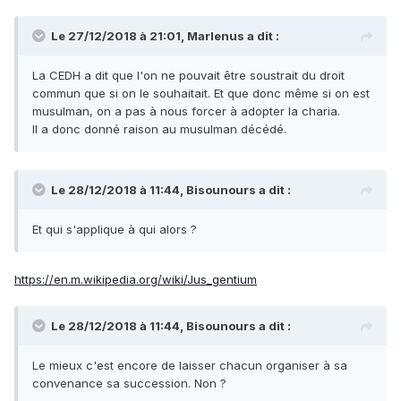
Le 27/12/2018 à 21:01,
Marlenus
a dit :
La
CEDH a dit que l'on ne pouvait être soustrait du droit
commun que si on le souhaitait. Et que donc même si on est
musulman, on a pas à nous forcer à ad
o
pter la charia.
Il a donc donné raison au musulman d
écédé.
Le 28/12/2018 à 11:44,
Bisounours
a dit :
Et
qui s'applique à qui alors ?
https://en.m.wikipedia.org/wiki/Jus_gentium
Le 28/12/2018 à 11:44,
Bisounours
a dit :
Le
mieux c'est encore de laisser chacun organiser à sa
convenance sa succession
. Non ?