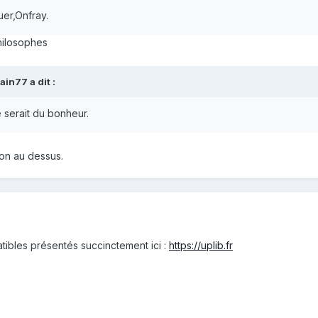
uer,Onfray.
philosophes
vain77
a dit :
 serait du bonheur.
ion au dessus.
atibles présentés succinctement ici
:
https://uplib.fr