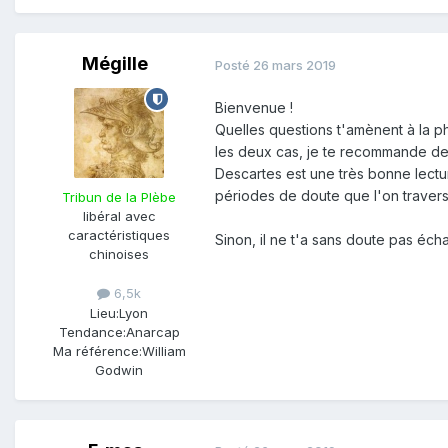
Mégille
Posté
26 mars 2019
Bienvenue !
Quelles questions t'amènent à la ph
les deux cas, je te recommande de 
Descartes est une très bonne lectur
périodes de doute que l'on travers
Tribun de la Plèbe
libéral avec
caractéristiques
Sinon, il ne t'a sans doute pas éch
chinoises
6,5k
Lieu:
Lyon
Tendance:
Anarcap
Ma référence:
William
Godwin