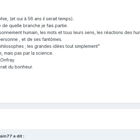
ie, (et oui à 56 ans il serait temps).
e quelle branche je fais partie.
raisonnement humain, les mots et tous leurs sens, les réactions des
personne , et de ses fantômes.
 philosophes ; les grandes idées tout simplement"
e, mais pas par la science.
,Onfray.
rait du bonheur.
vain77
a dit :