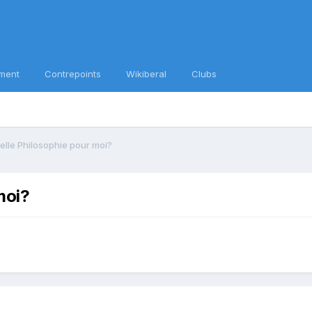
ment
Contrepoints
Wikiberal
Clubs
elle Philosophie pour moi?
moi?