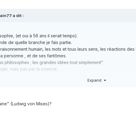
vain77
a dit :
ophie, (et oui à 56 ans il serait temps).
e de quelle branche je fais partie.
du raisonnement humain, les mots et tous leurs sens, les réactions 
la personne , et de ses fantômes.
ous philosophes ; les grandes idées tout simplement"
ogie, mais pas par la science.
uer,Onfray.
Expand
 serait du bonheur.
aine" (Ludwig von Mises)?