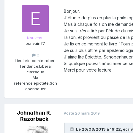
Bonjour,
J'étudie de plus en plus la philosoph
Mais à chaque fois on me demande d
Je suis très attiré par l'étude du 
raison, et provient du passé de la 
Nouveau
ecrivain77
Je lis en ce moment le livre "Tous
Je suis plus attiré par épistémologi
2
J'aime lire Épictète, Schopenhauer
Lieu:
brie comte robert
Si quelque pouvait m'éclairer ce se
Tendance:
Libéral
Merci pour votre lecture.
classique
Ma
référence:
epictète,Sch
openhauer
Johnathan R.
Posté
26 mars 2019
Razorback
Le 26/03/2019 à 16:22,
ecri