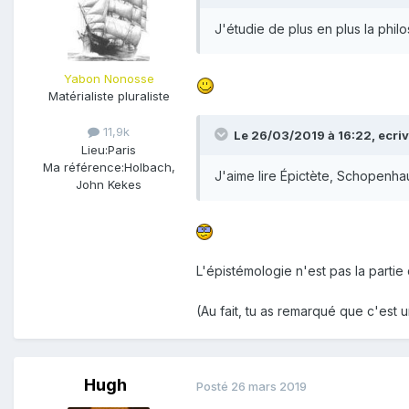
J'étudie de plus en plus la philos
Yabon Nonosse
Matérialiste pluraliste
11,9k
Le 26/03/2019 à 16:22,
ecri
Lieu:
Paris
Ma référence:
Holbach,
J'aime lire Épictète, Schopenhau
John Kekes
L'épistémologie n'est pas la partie
(Au fait, tu as remarqué que c'est u
Hugh
Posté
26 mars 2019