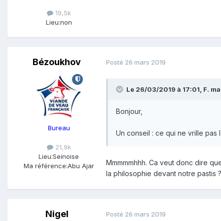
19,5k
Lieu:
non
Bézoukhov
Posté
26 mars 2019
Le 26/03/2019 à 17:01,
F. ma
Bonjour,
Bureau
Un conseil : ce qui ne vrille pas
21,9k
Lieu:
Seinoise
Mmmmmhhh. Ca veut donc dire que q
Ma référence:
Abu Ajar
la philosophie devant notre pastis 
Nigel
Posté
26 mars 2019