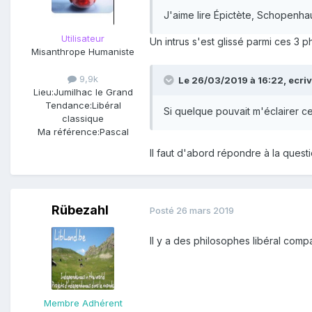
J'aime lire Épictète, Schopenha
Utilisateur
Un intrus s'est glissé parmi ces 3 
Misanthrope Humaniste
9,9k
Le 26/03/2019 à 16:22,
ecri
Lieu:
Jumilhac le Grand
Tendance:
Libéral
Si quelque pouvait m'éclairer ce
classique
Ma référence:
Pascal
Il faut d'abord répondre à la quest
Rübezahl
Posté
26 mars 2019
Il y a des philosophes libéral comp
Membre Adhérent