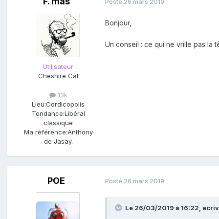
F. mas
Posté
26 mars 2019
Bonjour,
Un conseil : ce qui ne vrille pas la
Utilisateur
Cheshire Cat
13k
Lieu:
Cordicopolis
Tendance:
Libéral
classique
Ma référence:
Anthony
de Jasay.
POE
Posté
26 mars 2019
Le 26/03/2019 à 16:22,
ecri