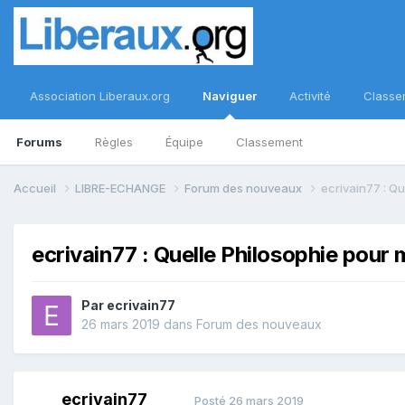
Association Liberaux.org
Naviguer
Activité
Classe
Forums
Règles
Équipe
Classement
Accueil
LIBRE-ECHANGE
Forum des nouveaux
ecrivain77 : Qu
ecrivain77 : Quelle Philosophie pour 
Par
ecrivain77
26 mars 2019
dans
Forum des nouveaux
ecrivain77
Posté
26 mars 2019