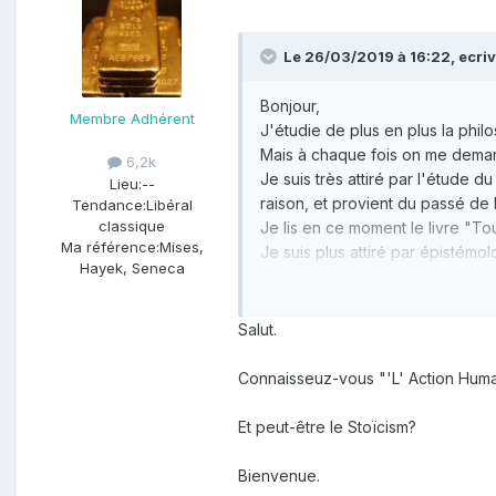
Le 26/03/2019 à 16:22,
ecri
Bonjour,
Membre Adhérent
J'étudie de plus en plus la philos
Mais à chaque fois on me demand
6,2k
Je suis très attiré par l'étude 
Lieu:
--
raison, et provient du passé de 
Tendance:
Libéral
classique
Je lis en ce moment le livre "T
Ma référence:
Mises,
Je suis plus attiré par épistémol
Hayek, Seneca
J'aime lire Épictète, Schopenha
Si quelque pouvait m'éclairer ce
Merci pour votre lecture.
Salut.
Connaisseuz-vous "'L' Action Hum
Et peut-être le Stoïcism?
Bienvenue.