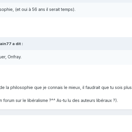
ophie, (et oui à 56 ans il serait temps).
vain77
a dit :
er, Onfray.
 de la philosophie que je connais le mieux, il faudrait que tu sois p
n forum sur le libéralisme ?^^ As-tu lu des auteurs libéraux ?).