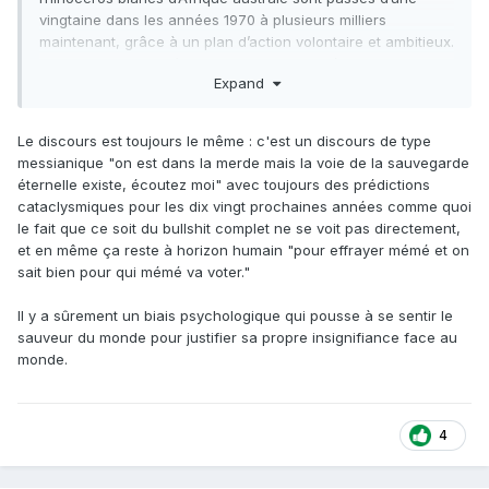
vingtaine dans les années 1970 à plusieurs milliers
maintenant, grâce à un plan d’action volontaire et ambitieux.
Pendant ce temps-là, on a perdu le rhinocéros noir…
Expand
Le discours est toujours le même : c'est un discours de type
messianique "on est dans la merde mais la voie de la sauvegarde
éternelle existe, écoutez moi" avec toujours des prédictions
cataclysmiques pour les dix vingt prochaines années comme quoi
le fait que ce soit du bullshit complet ne se voit pas directement,
et en même ça reste à horizon humain "pour effrayer mémé et on
sait bien pour qui mémé va voter."
Il y a sûrement un biais psychologique qui pousse à se sentir le
sauveur du monde pour justifier sa propre insignifiance face au
monde.
4