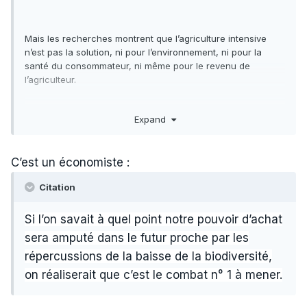
Mais les recherches montrent que l’agriculture intensive
n’est pas la solution, ni pour l’environnement, ni pour la
santé du consommateur, ni même pour le revenu de
l’agriculteur.
Les rendements un peu moins faibles des agricultures
Expand
raisonnée et biologique sont largement compensés par les
économies en pesticides divers. Et on sait maintenant de
quelle façon obtenir des rendements équivalents en
C’est un économiste
:
mélangeant les espèces végétales, en réinstallant les haies
qui sont des abris pour les prédateurs des nuisibles des
Citation
champs, en réduisant le gaspillage des denrées
alimentaires, etc.
Si l’on savait à quel point notre pouvoir d’achat
sera amputé dans le futur proche par les
répercussions de la baisse de la biodiversité,
on réaliserait que c’est le combat n° 1 à mener.