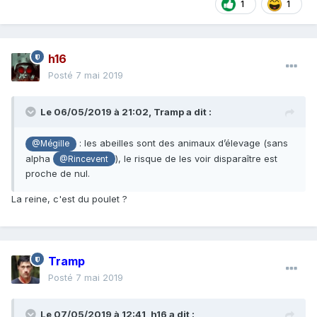
1
1
h16
Posté
7 mai 2019
Le 06/05/2019 à 21:02,
Tramp
a dit :
: les abeilles sont des animaux d’élevage (sans
@Mégille
alpha
), le risque de les voir disparaître est
@Rincevent
proche de nul.
La reine, c'est du poulet ?
Tramp
Posté
7 mai 2019
Le 07/05/2019 à 12:41,
h16
a dit :