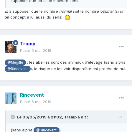
supposer que ça ait le moindre sens.
Et à supposer que le nombre
normal
soit le nombre
optimal
(si un
tel concept a lui aussi du sens).
Tramp
Posté
6 mai 2019
: les abeilles sont des animaux d’élevage (sans alpha
@Mégille
), le risque de les voir disparaître est proche de nul.
@Rincevent
Rincevent
Posté
6 mai 2019
Le 06/05/2019 à 21:02,
Tramp
a dit :
(sans alpha
)
@Rincevent