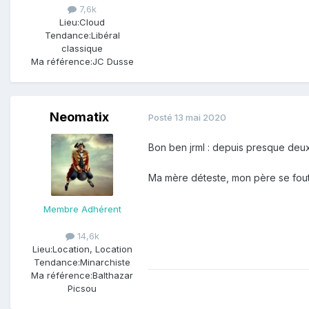
7,6k
Lieu:
Cloud
Tendance:
Libéral
classique
Ma référence:
JC Dusse
Neomatix
Posté
13 mai 2020
Bon ben jrml : depuis presque deux 
Ma mère déteste, mon père se fout
Membre Adhérent
14,6k
Lieu:
Location, Location
Tendance:
Minarchiste
Ma référence:
Balthazar
Picsou