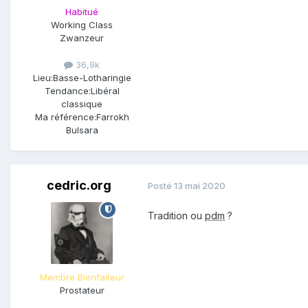
Habitué
Working Class
Zwanzeur
36,9k
Lieu:
Basse-Lotharingie
Tendance:
Libéral
classique
Ma référence:
Farrokh
Bulsara
cedric.org
Posté
13 mai 2020
Tradition ou
pdm
?
Membre Bienfaiteur
Prostateur