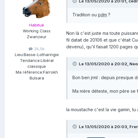
Le 13/05/2020 à 20:01,
cedr
Tradition ou
pdm
?
Habitué
Working Class
Non là c'est juste ma toute puissan
Zwanzeur
fil datait de 20106 et que c'était 
devenu), qu'il faisait 1200 pages q
36,9k
Lieu:
Basse-Lotharingie
Tendance:
Libéral
Le 13/05/2020 à 20:02,
Neo
classique
Ma référence:
Farrokh
Bon ben jrml : depuis presque de
Bulsara
Ma mère déteste, mon père se f
la moustache c'est la vie gamin, tu
Le 13/05/2020 à 20:03,
Fre