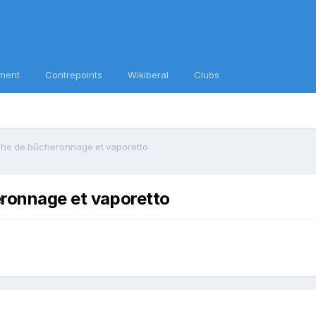
ment
Contrepoints
Wikiberal
Clubs
ache de bûcheronnage et vaporetto
eronnage et vaporetto