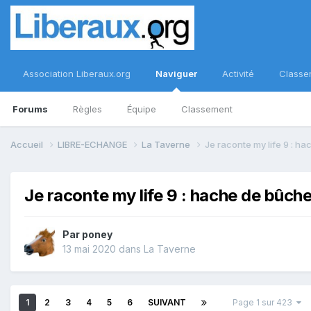
Association Liberaux.org
Naviguer
Activité
Classe
Forums
Règles
Équipe
Classement
Accueil
LIBRE-ECHANGE
La Taverne
Je raconte my life 9 : h
Je raconte my life 9 : hache de bûch
Par
poney
13 mai 2020
dans
La Taverne
1
2
3
4
5
6
SUIVANT
Page 1 sur 423