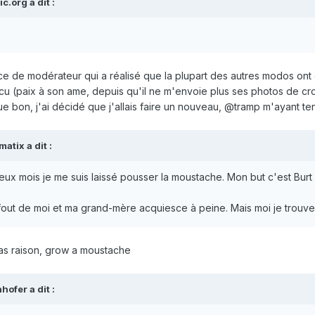
ic.org
a dit :
ce de modérateur qui a réalisé que la plupart des autres modos ont eu
Cucu (paix à son ame, depuis qu'il ne m'envoie plus ses photos de cro
ue bon, j'ai décidé que j'allais faire un nouveau, @tramp m'ayant t
matix
a dit :
ux mois je me suis laissé pousser la moustache. Mon but c'est Burt 
out de moi et ma grand-mère acquiesce à peine. Mais moi je trouve
 as raison, grow a moustache
nhofer
a dit :