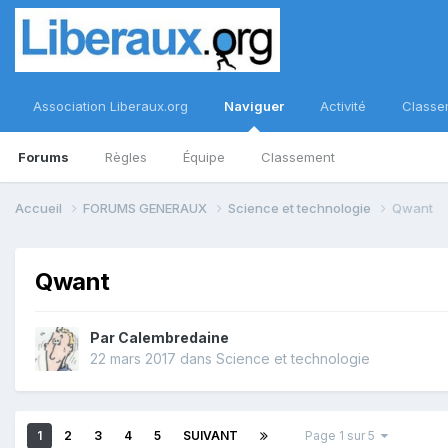
Association Liberaux.org
Naviguer
Activité
Classe
Forums
Règles
Équipe
Classement
Accueil
FORUMS GENERAUX
Science et technologie
Qwant
Qwant
Par
Calembredaine
22 mars 2017
dans
Science et technologie
1
2
3
4
5
SUIVANT
Page 1 sur 5