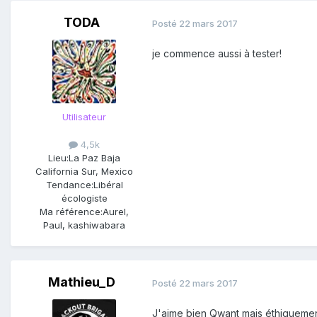
TODA
Posté
22 mars 2017
je commence aussi à tester!
Utilisateur
4,5k
Lieu:
La Paz Baja
California Sur, Mexico
Tendance:
Libéral
écologiste
Ma référence:
Aurel,
Paul, kashiwabara
Mathieu_D
Posté
22 mars 2017
J'aime bien Qwant mais éthiquement