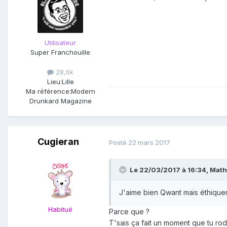
Utilisateur
Super Franchouille
28,6k
Lieu:
Lille
Ma référence:
Modern
Drunkard Magazine
Cugieran
Posté
22 mars 2017
Le 22/03/2017 à 16:34,
Math
J'aime bien Qwant mais éthiquem
Habitué
Parce que ?
T'sais ça fait un moment que tu rod