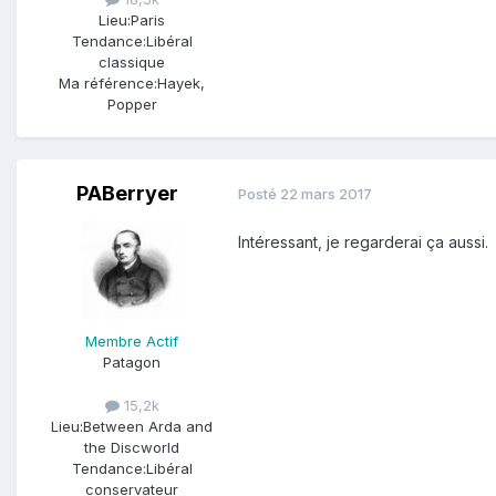
Lieu:
Paris
Tendance:
Libéral
classique
Ma référence:
Hayek,
Popper
PABerryer
Posté
22 mars 2017
Intéressant, je regarderai ça aussi.
Membre Actif
Patagon
15,2k
Lieu:
Between Arda and
the Discworld
Tendance:
Libéral
conservateur