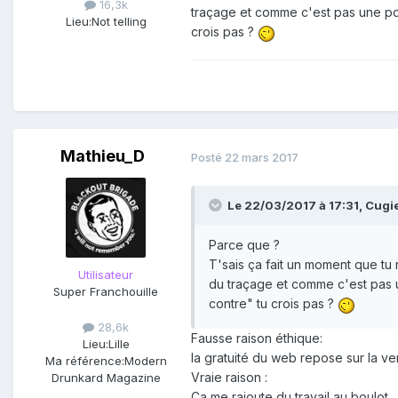
16,3k
traçage et comme c'est pas une posi
Lieu:
Not telling
crois pas ?
Mathieu_D
Posté
22 mars 2017
Le 22/03/2017 à 17:31,
Cugi
Parce que ?
T'sais ça fait un moment que tu 
Utilisateur
du traçage et comme c'est pas un
Super Franchouille
contre" tu crois pas ?
28,6k
Fausse raison éthique:
Lieu:
Lille
la gratuité du web repose sur la ven
Ma référence:
Modern
Vraie raison :
Drunkard Magazine
Ça me rajoute du travail au boulot.