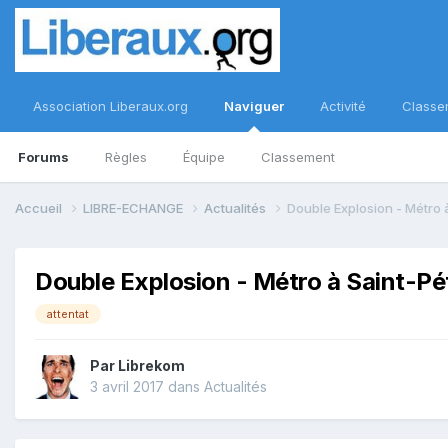
Association Liberaux.org
Naviguer
Activité
Classe
Forums
Règles
Équipe
Classement
Accueil
LIBRE-ECHANGE
Actualités
Double Explosion - Métro 
Double Explosion - Métro à Saint-Pé
attentat
Par
Librekom
3 avril 2017
dans
Actualités