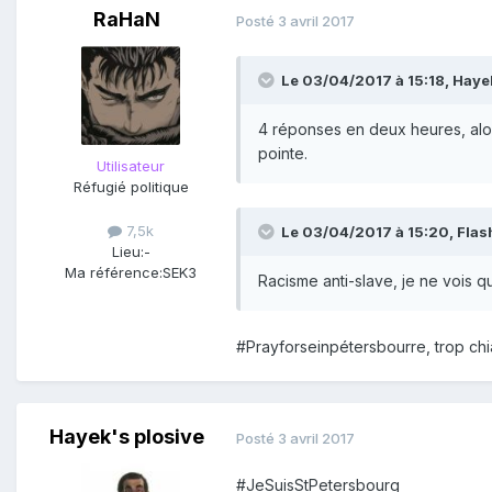
RaHaN
Posté
3 avril 2017
Le 03/04/2017 à 15:18,
Hayek
4 réponses en deux heures, alor
pointe.
Utilisateur
Réfugié politique
7,5k
Le 03/04/2017 à 15:20,
Flas
Lieu:
-
Ma référence:
SEK3
Racisme anti-slave, je ne vois q
#Prayforseinpétersbourre, trop chia
Hayek's plosive
Posté
3 avril 2017
#JeSuisStPetersbourg