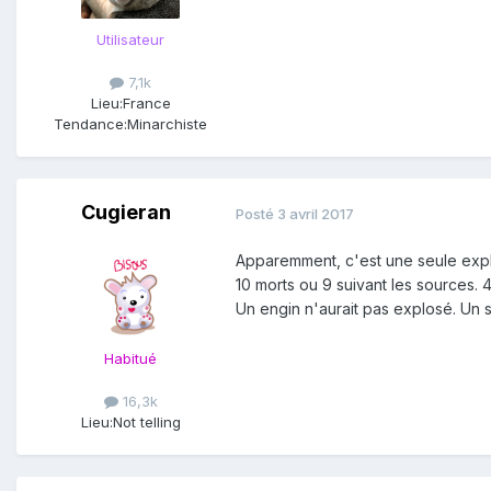
Utilisateur
7,1k
Lieu:
France
Tendance:
Minarchiste
Cugieran
Posté
3 avril 2017
Apparemment, c'est une seule expl
10 morts ou 9 suivant les sources. 
Un engin n'aurait pas explosé. Un su
Habitué
16,3k
Lieu:
Not telling