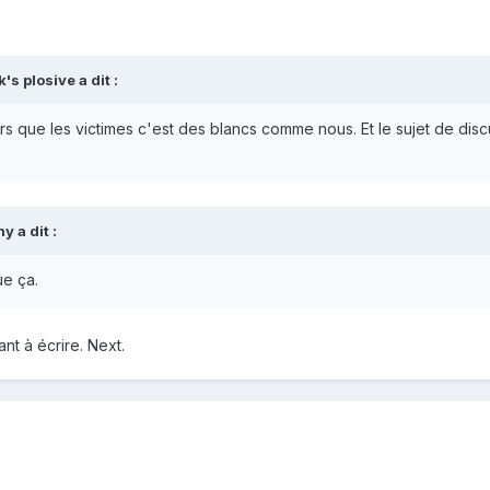
's plosive
a dit :
s que les victimes c'est des blancs comme nous. Et le sujet de disc
hy
a dit :
ue ça.
nt à écrire. Next.