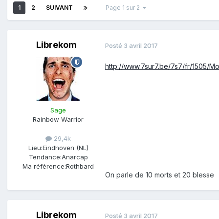
1
2
SUIVANT
Page 1 sur 2
Librekom
Posté
3 avril 2017
http://www.7sur7.be/7s7/fr/1505/Mo
Sage
Rainbow Warrior
29,4k
Lieu:
Eindhoven (NL)
Tendance:
Anarcap
Ma référence:
Rothbard
On parle de 10 morts et 20 blesse
Librekom
Posté
3 avril 2017