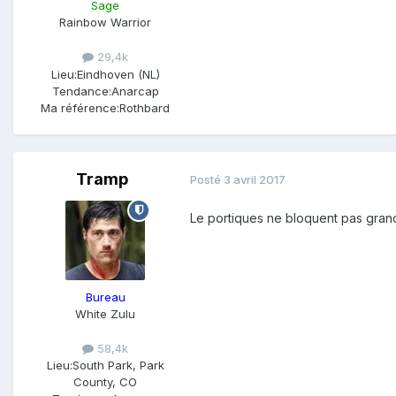
Sage
Rainbow Warrior
29,4k
Lieu:
Eindhoven (NL)
Tendance:
Anarcap
Ma référence:
Rothbard
Tramp
Posté
3 avril 2017
Le portiques ne bloquent pas grand
Bureau
White Zulu
58,4k
Lieu:
South Park, Park
County, CO