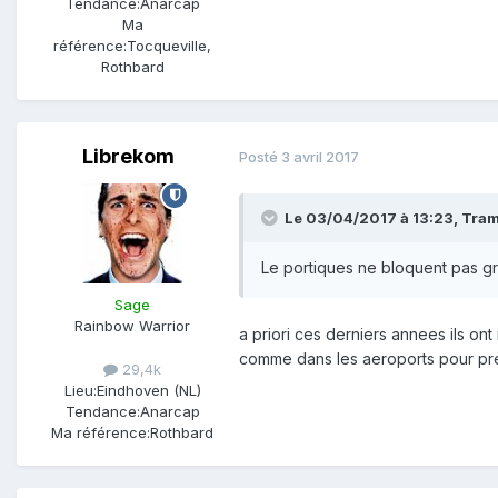
Tendance:
Anarcap
Ma
référence:
Tocqueville,
Rothbard
Librekom
Posté
3 avril 2017
Le 03/04/2017 à 13:23,
Tra
Le portiques ne bloquent pas gr
Sage
Rainbow Warrior
a priori ces derniers annees ils on
comme dans les aeroports pour pre
29,4k
Lieu:
Eindhoven (NL)
Tendance:
Anarcap
Ma référence:
Rothbard