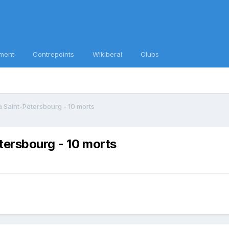
ment
Contrepoints
Wikiberal
Clubs
à Saint-Pétersbourg - 10 morts
tersbourg - 10 morts