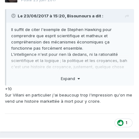
Le 23/06/2017 à 15:20,
Bisounours
a dit :
Il suffit de citer l'exemple de Stephen Hawking pour
comprendre que esprit scientifique et matheux et
compréhension des mécanismes économiques ça
fonctionne pas forcément ensemble.
L'intelligence n'est pour rien là dedans, ni la rationalité
scientifique et la logique ; la politique et les croyances, bah
c'est une histoire de croyance, justement, quelque chose
de l'ordre de la foi. En l'État, envers et contre tout, même la
Expand
réalité.
+10
Sur Villani en particulier j'ai beaucoup trop l'impression qu'on me
vend une histoire markettée à mort pour y croire.
1