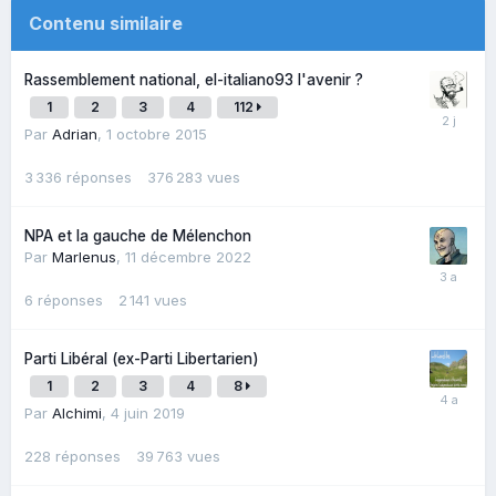
Contenu similaire
Rassemblement national, el-italiano93 l'avenir ?
1
2
3
4
112
Par
Adrian
,
1 octobre 2015
3 336
réponses
376 283
vues
NPA et la gauche de Mélenchon
Par
Marlenus
,
11 décembre 2022
6
réponses
2 141
vues
Parti Libéral (ex-Parti Libertarien)
1
2
3
4
8
Par
Alchimi
,
4 juin 2019
228
réponses
39 763
vues