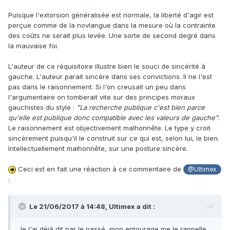
Puisque l'extorsion généralisée est normale, la liberté d'agir est
perçue comme de la novlangue dans la mesure où la contrainte
des coûts ne serait plus levée. Une sorte de second degré dans
la mauvaise foi.
L'auteur de ce réquisitoire illustre bien le souci de sincérité à
gauche. L'auteur parait sincère dans ses convictions. Il ne l'est
pas dans le raisonnement. Si l'on creusait un peu dans
l'argumentaire on tomberait vite sur des principes moraux
gauchistes du style :
"La recherche publique c'est bien parce
qu'elle est publique donc compatible avec les valeurs de gauche"
.
Le raisonnement est objectivement malhonnête. Le type y croit
sincèrement puisqu'il le construit sur ce qui est, selon lui, le bien.
Intellectuellement malhonnête, sur une posture sincère.
Ceci est en fait une réaction à ce commentaire de
@Ultimex
:
Le 21/06/2017 à 14:48,
Ultimex
a dit :
Je l'ai déjà dit par le passé, mon entourage me le rappelle