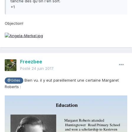
tanche dès qu'on l'en sort.
+1
Objection!
Freezbee
Posté
24 juin 2017
Bien vu. il y eut pareillement une certaine Margaret
@Gilles
Roberts :