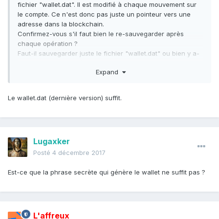
fichier "wallet.dat". Il est modifié à chaque mouvement sur
le compte. Ce n'est donc pas juste un pointeur vers une
adresse dans la blockchain.
Confirmez-vous s'il faut bien le re-sauvegarder après
chaque opération ?
Faut-il sauvegarder juste le fichier "wallet.dat" ou bien y a-
t-il d'autres fichiers à conserver ?
Expand
Il existe un dossier "backups" qui stocke des anciennes
versions de "wallet.dat". Faut-il l'inclure dans le backup ?
Quelle conséquence si on ne garde pas tout l'historique de
Le wallet.dat (dernière version) suffit.
ce répertoire ?
@Gilles
@Waren
@jubal
@h16
@Rocou
@Lugaxker
@L.F.
@Tipiak
@Axpoulpe
Lugaxker
@Solomos
Posté
4 décembre 2017
Est-ce que la phrase secrète qui génère le wallet ne suffit pas ?
L'affreux