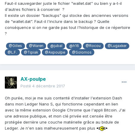
Faut-il sauvegarder juste le fichier "wallet.dat" ou bien y a-t-il
d'autres fichiers à conserver ?
Il existe un dossier "backups" qui stocke des anciennes versions
de "wallet.dat". Faut-il l'inclure dans le backup ? Quelle
conséquence si on ne garde pas tout l'historique de ce répertoire
?
@Gilles
@Waren
@jubal
@h16
@Rocou
@Lugaxker
@L.F.
@Tipiak
@Axpoulpe
@Solomos
AX-poulpe
Posté
4 décembre 2017
Oh purée, moi je me suis contenté d'installer l'extension Dash
dans mon Ledger Nano S, qui fonctionne cependant en lien
avec la même extension Google Chrome que l'appli Bitcoin. J'ai
une adresse publique, et mon clé privée est censée être
protégée derrière une couche matérielle grâce au bidule de
Ledger. Je n'en sais malheureusement pas plus