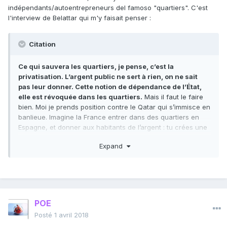
indépendants/autoentrepreneurs del famoso "quartiers". C'est
l'interview de Belattar qui m'y faisait penser :
Citation
Ce qui sauvera les quartiers, je pense, c’est la
privatisation. L’argent public ne sert à rien, on ne sait
pas leur donner. Cette notion de dépendance de l’État,
elle est révoquée dans les quartiers.
Mais il faut le faire
bien. Moi je prends position contre le Qatar qui s’immisce en
banlieue. Imagine la France entrer dans des quartiers en
Espagne, et donner aux habitants de l’argent : tu crées une
guerre civile ! Chez nous la banlieue, c’est une porte de
Expand
saloon, n’importe qui peut entrer et injecter de l’argent. Si on
laisse l’opportunité au Qatar de mettre la main sur les
banlieues, c’est la même chose que l'exportation du
wahhabbisme [un courant fondamentaliste de l'islam] que
l'on reproche aux Saoudiens.
https://www.buzzfeed.com/paulaveline/yassine-belatar-
POE
meme-eric-zemmour-connait-mieux-le-coran?
Posté
1 avril 2018
origin=shp&utm_term=.aun6RQn5e#.jlMDwpzoQ