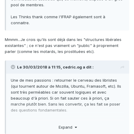
pool de membres.
Les Thinks thank comme l'IFRAP également sont à
connaitre.
Mmmm...Je crois qu'ils sont déjà dans les "structures libérales
existantes" ; ce n'est pas vraiment un "public" à proprement
parler (comme les motards, les prostituées etc).
Le 30/03/2018 à 11:15,
cedric.og
a dit :
Une de mes passions : retourner le cerveau des libristes
(qui tournent autour de Mozilla, Ubuntu, Framasoft, etc). Ils
sont très perméables car souvent logiques et avec
beaucoup d'à priori. Si on fait sauter ces à priori, ça
marche plutôt bien. Sans les convertir, ça les fait se poser
des questions fondamentales.
En général, la défense des libertés fondamentales (via
Expand
liberté d'expression, privacy) puis glisser doucement vers le
droit de propriété est un bon plan d'attaque.