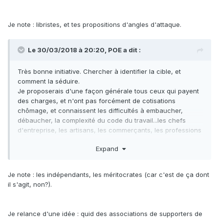
Un autre est l'attaque des "biens communs" (sous entendu
les logiciels libres) : qui pour les défendre s'ils
Je note : libristes, et tes propositions d'angles d'attaque.
n'appartiennent à personne? Qui pour les faire évoluer pour
de vrai sans incitation (a.k.a loi de l'offre et demande)? Puis
faire tomber petit à petit le sophisme de la tragédie des
Le 30/03/2018 à 20:20,
POE
a dit :
biens communs.
Très bonne initiative. Chercher à identifier la cible, et
comment la séduire.
Je proposerais d'une façon générale tous ceux qui payent
des charges, et n'ont pas forcément de cotisations
chômage, et connaissent les difficultés à embaucher,
débaucher, la complexité du code du travail...les chefs
d'entreprise, les artisans, les commerçants, les professions
libérales.
Expand
Cela par opposition aux salariés, aux employés, aux
fonctionnaires...
Cela dit, parmi ces dernières catégories, on peut aussi
Je note : les indépendants, les méritocrates (car c'est de ça dont
trouver des libéraux : les salariés qui voudraient évoluer
il s'agit, non?).
mais se sentent bridés, les employés prisonniers, les
fonctionnaires qui bossent et se rendent compte que ceux
qui ne foutent rien, reçoivent la même chose...
Je relance d'une idée : quid des associations de supporters de