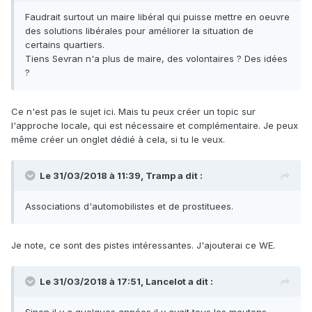
Faudrait surtout un maire libéral qui puisse mettre en oeuvre
des solutions libérales pour améliorer la situation de
certains quartiers.
Tiens Sevran n'a plus de maire, des volontaires ? Des idées
?
Ce n'est pas le sujet ici. Mais tu peux créer un topic sur
l'approche locale, qui est nécessaire et complémentaire. Je peux
même créer un onglet dédié à cela, si tu le veux.
Le 31/03/2018 à 11:39,
Tramp
a dit :
Associations d'automobilistes et de prostituees.
Je note, ce sont des pistes intéressantes. J'ajouterai ce WE.
Le 31/03/2018 à 17:51,
Lancelot
a dit :
Sinon il y a quelques années il y avait tous les moutons,